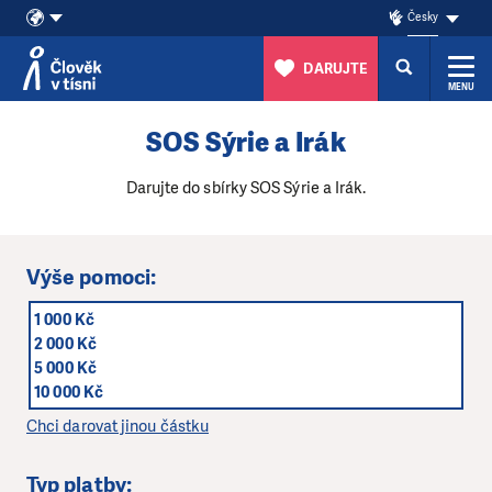
Česky
DARUJTE
MENU
Přeskočit na obsah
SOS Sýrie a Irák
Darujte do sbírky SOS Sýrie a Irák.
Výše pomoci:
1 000 Kč
2 000 Kč
5 000 Kč
10 000 Kč
Chci darovat jinou částku
Typ platby: