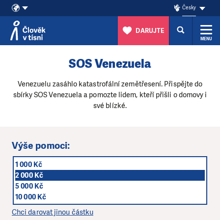
Česky
DARUJTE
MENU
Přeskočit na obsah
SOS Venezuela
Venezuelu zasáhlo katastrofální zemětřesení. Přispějte do
sbírky SOS Venezuela a pomozte lidem, kteří přišli o domovy i
své blízké.
Výše pomoci:
1 000 Kč
2 000 Kč
5 000 Kč
10 000 Kč
Chci darovat jinou částku