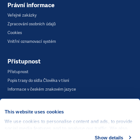
Právní informace
Veřejné zakázky
Zpracování osobních údajů
Cookies
Vnitřní oznamovací systém
Přístupnost
Přístupnost
Popis trasy do sídla Člověka v tísni
Informace v českém znakovém jazyce
This website uses cookies
©
Člověk v tísni, o.p.s.
, Šafaříkova 635/24, 120 00 Praha 2
Webová stránka běží na bezplatně poskytnutém server hostingu od
We use cookies to personalise content and ads, to provide
CZECHIA.COM
. Děkujeme.
social media features and to analyse our traffic. We also
share information about your use of our site with our social
Show details
Developed by