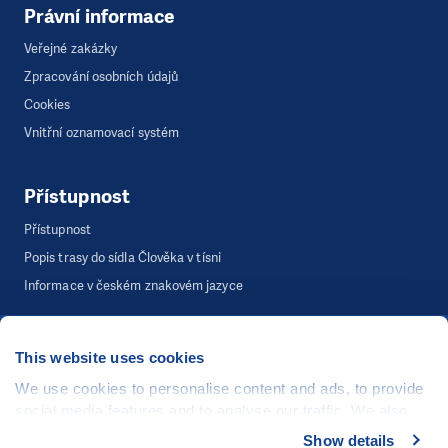
Právní informace
Veřejné zakázky
Zpracování osobních údajů
Cookies
Vnitřní oznamovací systém
Přístupnost
Přístupnost
Popis trasy do sídla Člověka v tísni
Informace v českém znakovém jazyce
This website uses cookies
©
Člověk v tísni, o.p.s.
, Šafaříkova 635/24, 120 00 Praha 2
Webová stránka běží na bezplatně poskytnutém server hostingu od
We use cookies to personalise content and ads, to provide
CZECHIA.COM
. Děkujeme.
social media features and to analyse our traffic. We also
share information about your use of our site with our social
Show details
Developed by