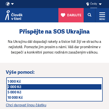
Česky
DARUJTE
MENU
Přeskočit na obsah
Přispějte na SOS Ukrajina
Na Ukrajinu dál dopadají rakety a tisíce lidí žijí ve strachu a
nejistotě. Pomozte jim prosím s námi. Váš dar proměníme v
bezpečí a konkrétní pomoc rodinám zasaženým válkou.
Výše pomoci:
1 000 Kč
2 000 Kč
5 000 Kč
10 000 Kč
Chci darovat jinou částku