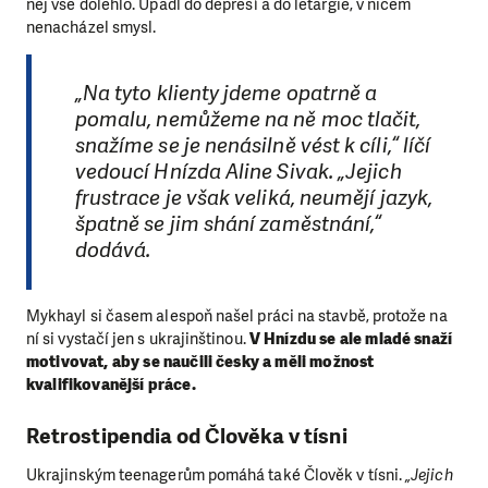
něj vše dolehlo. Upadl do depresí a do letargie, v ničem
nenacházel smysl.
„Na tyto klienty jdeme opatrně a
pomalu, nemůžeme na ně moc tlačit,
snažíme se je nenásilně vést k cíli,“ líčí
vedoucí Hnízda Aline Sivak. „Jejich
frustrace je však veliká, neumějí jazyk,
špatně se jim shání zaměstnání,“
dodává.
Mykhayl si časem alespoň našel práci na stavbě, protože na
ní si vystačí jen s ukrajinštinou.
V Hnízdu se ale mladé snaží
motivovat, aby se naučili česky a měli možnost
kvalifikovanější práce.
Retrostipendia od Člověka v tísni
Ukrajinským teenagerům pomáhá také Člověk v tísni.
„Jejich