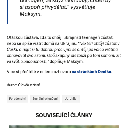
teenageři, že když nestudují, chtěli by
si aspoň přivydělat," vysvětluje
Maksym.
Otázkou zůstává, zda tu c
htějí ukrajinští teenageři zůstat,
nebo se spíše vrátit domů na Ukrajinu.
"
Někteří chtějí zůstat v
Česku a najít si tu dobrou práci, jiní se chtějí po válce vrátit a
obnovovat svou zemi. Obě skupiny ale touží po tom samém: žít
ve světlé budoucnosti,"
doplňuje Maksym.
Více si přečtětě v celém rozhovoru
na stránkách Deníku
.
Autor: Člověk v tísni
Poradenství
Sociální vyloučení
Uprchlíci
SOUVISEJÍCÍ ČLÁNKY