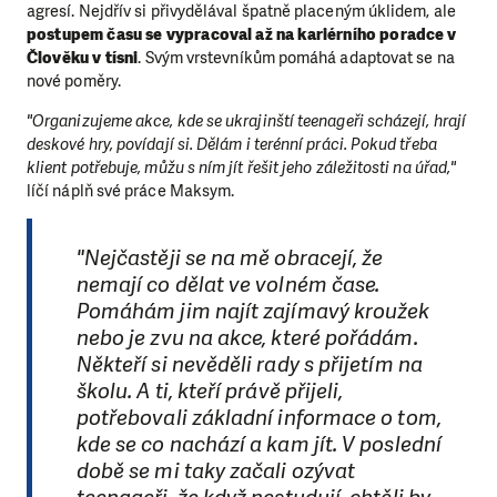
agresí. Nejdřív si přivydělával špatně placeným úklidem, ale
postupem času se vypracoval až na kariérního poradce v
Člověku v tísni
. Svým vrstevníkům pomáhá adaptovat se na
nové poměry.
"Organizujeme akce, kde se ukrajinští teenageři scházejí, hrají
deskové hry, povídají si. Dělám i terénní práci. Pokud třeba
klient potřebuje, můžu s ním jít řešit jeho záležitosti na úřad,"
líčí náplň své práce Maksym.
"Nejčastěji se na mě obracejí, že
nemají co dělat ve volném čase.
Pomáhám jim najít zajímavý kroužek
nebo je zvu na akce, které pořádám.
Někteří si nevěděli rady s přijetím na
školu. A ti, kteří právě přijeli,
potřebovali základní informace o tom,
kde se co nachází a kam jít. V poslední
době se mi taky začali ozývat