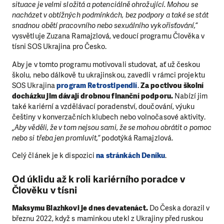
situace je velmi složitá a potenciálně ohrožující. Mohou se
nacházet v obtížných podmínkách, bez podpory a také se stát
snadnou obětí pracovního nebo sexuálního vykořisťování,“
vysvětluje Zuzana Ramajzlová, vedoucí programu Člověka v
tísni SOS Ukrajina pro Česko.
Aby je v tomto programu motivovali studovat, ať už českou
školu, nebo dálkově tu ukrajinskou, zavedli v rámci projektu
SOS Ukrajina
program Retrostipendií
.
Za poctivou školní
docházku jim dávají drobnou finanční podporu.
Nabízí jim
také kariérní a vzdělávací poradenství, doučování, výuku
češtiny v konverzačních klubech nebo volnočasové aktivity.
„Aby věděli, že v tom nejsou sami, že se mohou obrátit o pomoc
nebo si třeba jen promluvit,“
podotýká Ramajzlová.
Celý článek je k dispozici
na stránkách Deníku
.
Od úklidu až k roli kariérního poradce v
Člověku v tísni
Maksymu Blazhkovi je dnes devatenáct.
Do Česka dorazil v
březnu 2022, když s maminkou utekl z Ukrajiny před ruskou