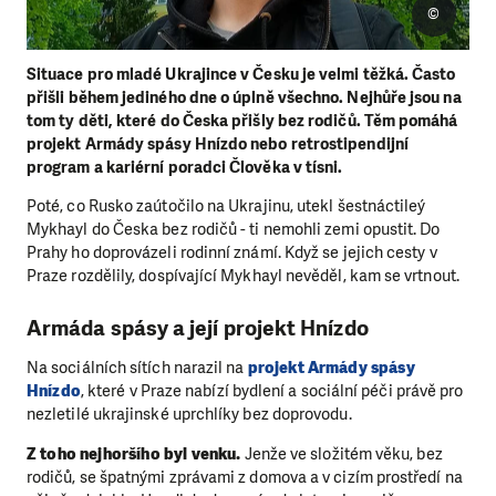
©
Situace pro mladé Ukrajince v Česku je velmi těžká. Často
přišli během jediného dne o úplně všechno. Nejhůře jsou na
tom ty děti, které do Česka přišly bez rodičů. Těm pomáhá
projekt Armády spásy Hnízdo nebo retrostipendijní
program a kariérní poradci Člověka v tísni.
Poté, co Rusko zaútočilo na Ukrajinu, utekl šestnáctileý
Mykhayl do Česka bez rodičů - ti nemohli zemi opustit. Do
Prahy ho doprovázeli rodinní známí. Když se jejich cesty v
Praze rozdělily, dospívající Mykhayl nevěděl, kam se vrtnout.
Armáda spásy a její projekt Hnízdo
Na sociálních sítích narazil na
projekt Armády spásy
Hnízdo
, které v Praze nabízí bydlení a sociální péči právě pro
nezletilé ukrajinské uprchlíky bez doprovodu.
Z toho nejhoršího byl venku.
Jenže ve složitém věku, bez
rodičů, se špatnými zprávami z domova a v cizím prostředí na