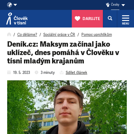
Česky
DARUJTE
MENU
Přeskočit na obsah
Co děláme?
Sociální práce v ČR
Pomoc uprchlíkům
Deník.cz: Maksym začínal jako
uklízeč, dnes pomáhá v Člověku v
tísni mladým krajanům
19. 5. 2023
3 minuty
Sdílet článek