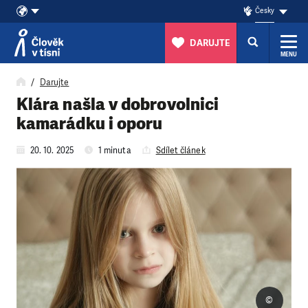
Česky
DARUJTE
MENU
Přeskočit na obsah
Darujte
Klára našla v dobrovolnici
kamarádku i oporu
20. 10. 2025
1 minuta
Sdílet článek
©