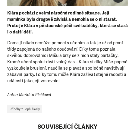
Klára pochází z velmi náročné rodinné situace. Její
maminka byla drogově závislá a nemohla se o ni starat.
Proto je Klára v pěstounské péči své babičky, která se stará
i o další děti.
Doma jí nikdo nemůže pomoci s učením, a tak je už od první
třídy zapojená do našeho doučování. Díky tomu poznala
skvělou dobrovolnici Míšu a brzy se z nich staly parťačky.
Kromě učení spolu tráví i volný čas – Klára si díky Míše poprvé
vyzkoušela bruslení, naučila se plavat a společně navštěvují
zábavní parky. I díky tomu může Klára zažívat stejné radosti a
události jako její vrstevníci.
Autor: Markéta Plešková
Příběhy z Lepší školy
SOUVISEJÍCÍ ČLÁNKY