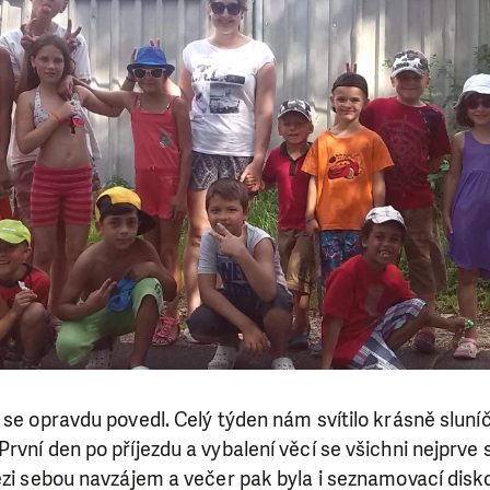
 se opravdu povedl. Celý týden nám svítilo krásně sluníč
rvní den po příjezdu a vybalení věcí se všichni nejprve 
mezi sebou navzájem a večer pak byla i seznamovací dis