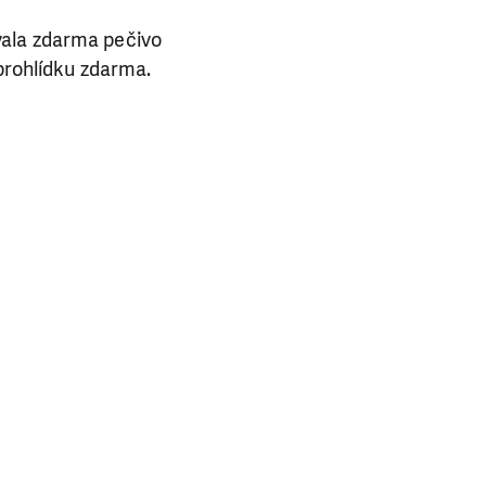
lubu přátel, Vaše
vala zdarma pečivo
ba.
 prohlídku zdarma.