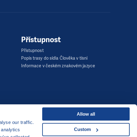
Přístupnost
Přístupnost
Popis trasy do sídla Člověka v tísni
Informace v českém znakovém jazyce
Allow all
yse our traffic.
Developed by
Custom
 analytics
UI & UX
Michal Kruška
a
Michal Brtníček
y’ve collected