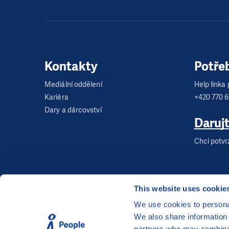
Kontakty
Potře
Mediální oddělení
Help linka p
Kariéra
+420 770 
Dary a dárcovství
Daruj
Chci potvr
This website uses cookie
We use cookies to personal
We also share information 
©
Člověk v tísni, o.p.s.
, Šafaříkova 635/24, 120 00
partners who may combine i