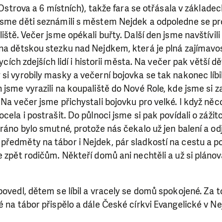
z Ostrova a 6 místních), takže fara se otřásala v základech
jsme děti seznámili s městem Nejdek a odpoledne se pr
liště. Večer jsme opékali buřty. Další den jsme navštívi
na dětskou stezku nad Nejdkem, která je plná zajímavos
vycích zdejších lidí i historii města. Na večer pak větší d
si vyrobily masky a večerní bojovka se tak nakonec líbi
jsme vyrazili na koupaliště do Nové Role, kde jsme si za
Na večer jsme přichystali bojovku pro velké. I když něco 
cela i postrašit. Do půlnoci jsme si pak povídali o zážitc
 ráno bylo smutné, protože nás čekalo už jen balení a o
ředměty na tábor i Nejdek, pár sladkostí na cestu a po
 zpět rodičům. Někteří domů ani nechtěli a už si plánoval
povedl, dětem se líbil a vracely se domů spokojené. Za 
SE VÁM, CO DĚLÁME? PODPOŘT
é na tábor přispělo a dále České církvi Evangelické v Ne
 pomáhat smysluplně, neobejdeme se bez Vaší podpory