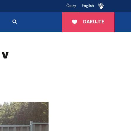
Česky
English
DARUJTE
 v