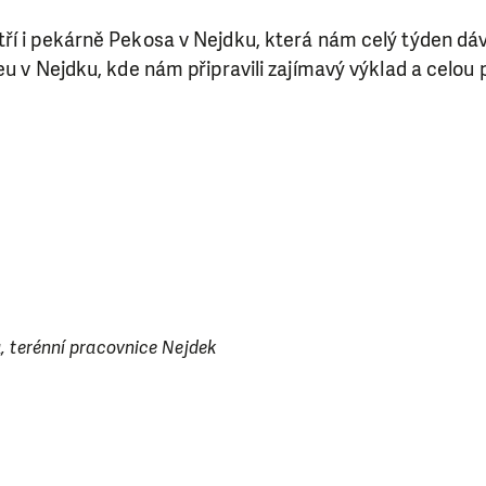
i jedním darem nebo se stanete pravidelným dárcem K
ří i pekárně Pekosa v Nejdku, která nám celý týden dá
ry nám umožní pomoci vždy tam, kde je to nejvíce potře
eu v Nejdku, kde nám připravili zajímavý výklad a celou
DAROVAT
DAROVAT PRAVIDELNĚ
, terénní pracovnice Nejdek