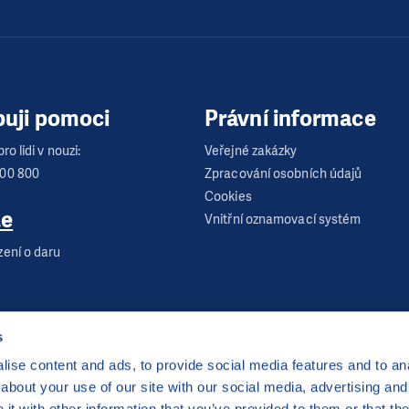
buji pomoci
Právní informace
ro lidi v nouzi:
Veřejné zakázky
600 800
Zpracování osobních údajů
Cookies
te
Vnitřní oznamovací systém
zení o daru
s
ise content and ads, to provide social media features and to anal
about your use of our site with our social media, advertising and
 Praha 2
t with other information that you’ve provided to them or that the