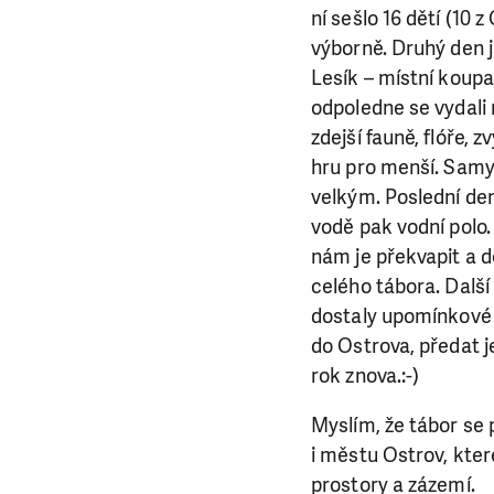
ní sešlo 16 dětí (10 
výborně. Druhý den 
Lesík – místní koupa
odpoledne se vydali 
zdejší fauně, flóře, z
hru pro menší. Samy 
velkým. Poslední den 
vodě pak vodní polo. 
nám je překvapit a do
celého tábora. Další
dostaly upomínkové p
do Ostrova, předat je
rok znova.:-)
Myslím, že tábor se 
LÍBÍ 
i městu Ostrov, kter
prostory a zázemí.
Abychom mohli