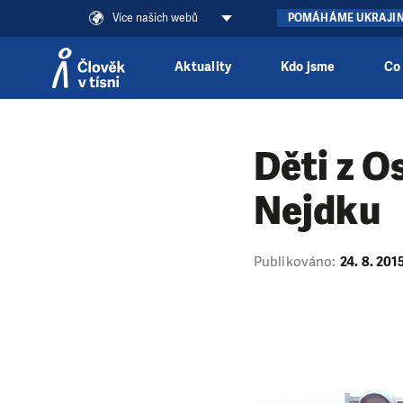
Více našich webů
POMÁHÁME UKRAJI
Aktuality
Kdo jsme
Co
Přeskočit na obsah
Děti z O
Nejdku
Publikováno:
24. 8. 201