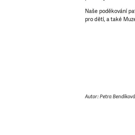
rozhodnete pomoc
Naše poděkování pat
da
pro děti, a také Muz
Autor: Petra Bendíková