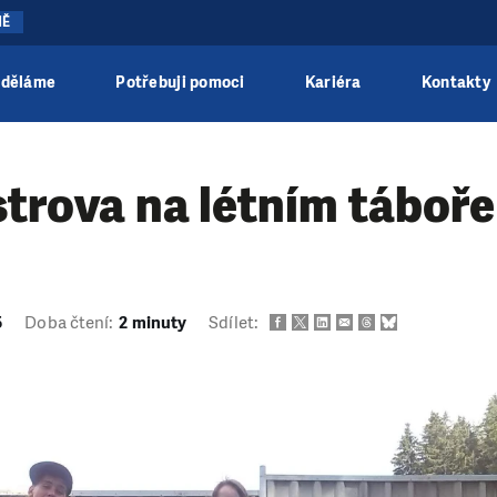
NĚ
 děláme
Potřebuji pomoci
Kariéra
Kontakty
strova na létním táboře
5
Doba čtení:
2 minuty
Sdílet: