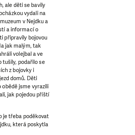
, ale děti se bavily
ocházkou vydali na
li muzeum v Nejdku a
tí a informací o
ěti připravily bojovou
la jak malým, tak
hráli volejbal a ve
tušily, podařilo se
ích z bojovky i
djezd domů. Děti
 obědě jsme vyrazili
i, jak pojedou příští
to je třeba poděkovat
E NÁS!
jdku, která poskytla
. Ať už se nám