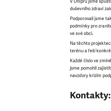
V Dnipru jsme spust
duševního zdraví zal
Podporovali jsme tak
podmínky pro zranite
ve své obci.
Na těchto projektech
terénu a řeší konkré
Každé číslo ve zmín
jsme pomohli zajisti
navzdory krizím podp
Kontakty: