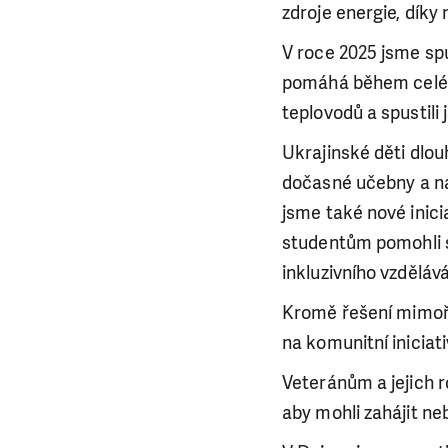
zdroje energie, díky 
V roce 2025 jsme spu
pomáhá během celého 
teplovodů a spustili
Ukrajinské děti dlo
dočasné učebny a na
jsme také nové inici
studentům pomohli s
inkluzivního vzděláv
Kromě řešení mimořád
na komunitní iniciat
Veteránům a jejich r
aby mohli zahájit ne