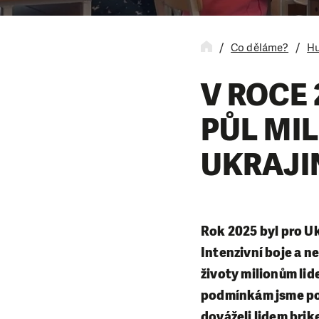
Co děláme?
Hu
V ROCE 
PŮL MI
UKRAJI
Rok 2025 byl pro U
Intenzivní boje a n
životy milionům lid
podmínkám jsme pok
dováželi lidem brik