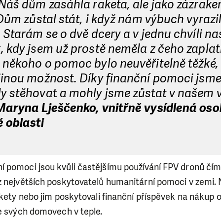
 Náš dům zasáhla raketa, ale jako zázrak
 Dům zůstal stát, i když nám výbuch vyrazi
 Starám se o dvě dcery a v jednu chvíli na
 kdy jsem už prostě neměla z čeho zaplat
někoho o pomoc bylo neuvěřitelně těžké, a
jinou možnost. Díky finanční pomoci jsme
y stěhovat a mohly jsme zůstat v našem 
Maryna Lješčenko, vnitřně vysídlená oso
 oblasti
pomoci jsou kvůli častějšímu používání FPV dronů čím d
z největších poskytovatelů humanitární pomoci v zemi.
ikety nebo jim poskytovali finanční příspěvek na nákup 
ve svých domovech v teple.