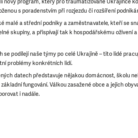
ili nový program, který pro traumatizované Ukrajince 
oženou s poradenstvím při rozjezdu či rozšíření podnikán
é malé a střední podniky a zaměstnavatele, kteří se sn
lné skupiny, a přispívají tak k hospodářskému oživení a
 se podílejí naše týmy po celé Ukrajině – tito lidé pracu
tní problémy konkrétních lidí.
ěných datech představuje nějakou domácnost, školu n
t základní fungování.
Válkou zasažené obce a jejich oby
orovat i nadále.