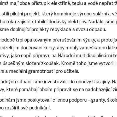
nimž mají obce přístup k elektřině, teplu a vodě nepřetrž
stili pilotní projekt, který kombinuje výrobu solární a v
roku zajistit stabilní dodávky elektřiny. Nadále jsme 
 jsme doplňující projekty recyklace a svozu odpadu.
uhodobě trpí opakovaným přerušováním výuky, a proto js
bízeli jim doučovací kurzy, aby mohly zameškanou látku
ativy, jako např. přípravu na Národní multidisciplinární 
 úspěšným složení zkoušek. Kromě toho jsme vytvořili a
ání a mediální gramotnosti pro učitele.
ných situací jsme investovali i do obnovy Ukrajiny. Na
ivy, které pomáhají obcím připravit se na nadcházející z
odinám jsme poskytovali cílenou podporu – granty, škol
bo rozšířit své podnikání.