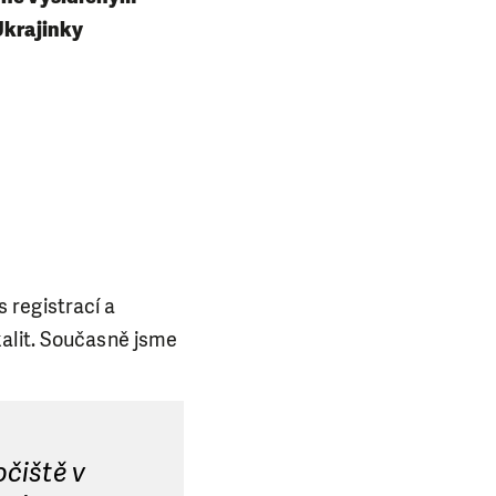
 Ukrajinky
 registrací a
kalit. Současně jsme
očiště v