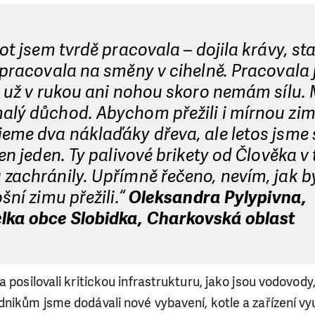
vot jsem tvrdě pracovala – dojila krávy, sta
 pracovala na směny v cihelně. Pracovala
že už v rukou ani nohou skoro nemám sílu
alý důchod. Abychom přežili i mírnou zim
eme dva náklaďáky dřeva, ale letos jsme 
jen jeden. Ty palivové brikety od Člověka v 
 zachránily. Upřímně řečeno, nevím, jak 
ošní zimu přežili.“
Oleksandra Pylypivna,
lka obce Slobidka, Charkovská oblast
 posilovali kritickou infrastrukturu, jako jsou vodovody
nikům jsme dodávali nové vybavení, kotle a zařízení vyu