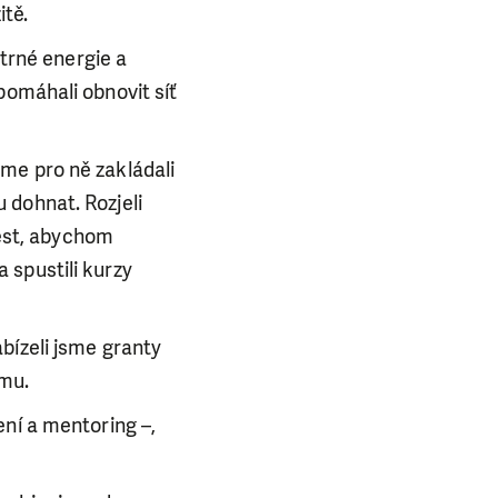
itě.
ětrné energie a
pomáhali obnovit síť
me pro ně zakládali
 dohnat. Rozjeli
test, abychom
 spustili kurzy
bízeli jsme granty
imu.
ení a mentoring –,