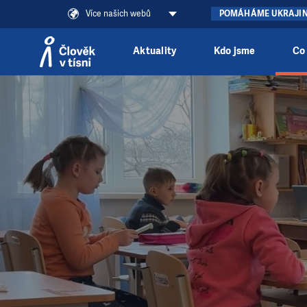
Více našich webů
POMÁHÁME UKRAJI
Aktuality
Kdo jsme
Co
Přeskočit na obsah