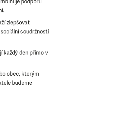
kombinuje podporu
í.
aží zlepšovat
 sociální soudržnosti
jí každý den přímo v
ebo obec, kterým
vatele budeme