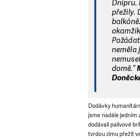
Dnipru.
přežily.
balkóně.
okamžik,
Požádat 
neměla 
nemusel
domě.“
Doněcké
Dodávky humanitární 
jsme nadále jedním 
dodávali palivové br
tvrdou zimu přežít 