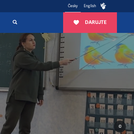
Česky
English
DARUJTE
©