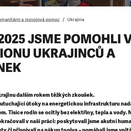
manitární a rozvojová pomoc
Ukrajina
2025 JSME POMOHLI V
LIONU UKRAJINCŮ A
NEK
krajinu dalším rokem těžkých zkoušek.
eutuchající útoky na energetickou infrastrukturu nad
em. Tisíce rodin se ocitly bez elektřiny, tepla a vody
račovali v naší práci: poskytovali jsme akutní hum
ety či přispívali na nákup topiva – pomáhali jsme vni