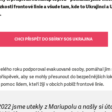
ízkosti frontové linie a všude tam, kde to Ukrajinci a
.
CHCI PŘISPĚT DO SBÍRKY SOS UKRAJINA
elého roku podporoval evakuované osoby, pomáhal jim s
 příspěvek, aby se mohly přesunout do bezpečnějších lo
pomoc lidem, kteří žijí v obcích poblíž frontové linie.
2022 jsme utekly z Mariupolu a našly si út