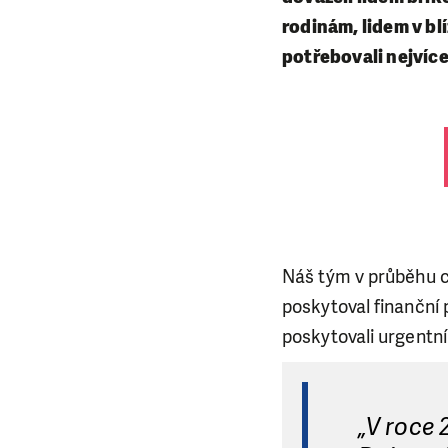
rodinám, lidem v bl
potřebovali nejvíce
Náš tým v průběhu c
poskytoval finanční
poskytovali urgentní 
„V roce 