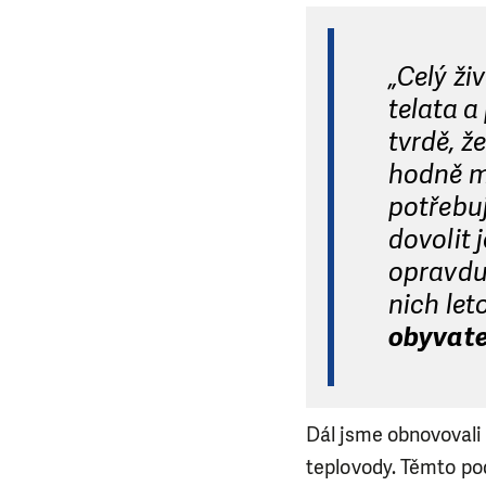
„Celý ži
telata a
tvrdě, 
hodně m
potřebuj
dovolit 
opravdu
nich let
obyvate
Dál jsme obnovovali a
teplovody. Těmto pod