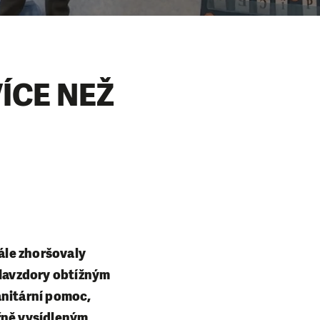
ÍCE NEŽ
ále zhoršovaly
. Navzdory obtížným
anitární pomoc,
třně vysídleným