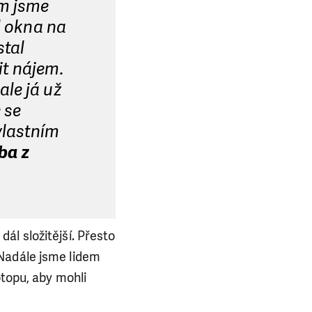
em jsme
l okna na
stal
it nájem.
le já už
 se
vlastním
ba z
ál složitější. Přesto
 Nadále jsme lidem
otopu, aby mohli