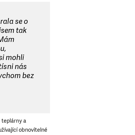
rala se o
 jsem tak
. Mám
u,
si mohli
tísni nás
bychom bez
, teplárny a
žívající obnovitelné