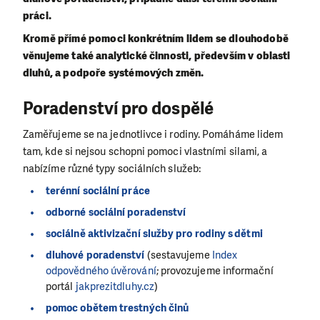
práci.
Kromě přímé pomoci konkrétním lidem se dlouhodobě
věnujeme také analytické činnosti, především v oblasti
dluhů, a podpoře systémových změn.
Poradenství pro dospělé
Zaměřujeme se na jednotlivce i rodiny. Pomáháme lidem
tam, kde si nejsou schopni pomoci vlastními silami, a
nabízíme různé typy sociálních služeb:
terénní sociální práce
odborné sociální poradenství
sociálně aktivizační služby pro rodiny s dětmi
dluhové poradenství
(sestavujeme
Index
odpovědného úvěrování
; provozujeme informační
portál
jakprezitdluhy.cz
)
pomoc obětem trestných činů