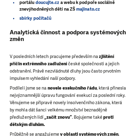
portálu
doucujte.cz
a webu k podpoře sociálně
znevýhodněných dětí na ZŠ
majinato.cz
sbírky počítačů
Analytická činnost a podpora systémových
změn
V posledních letech pracujeme především na
zjištění
příčin extrémního zadlužení
české společnosti a jejich
odstranění. Právě nezvládnuté dluhy jsou často prvotním
impulsem vyhledání naší podpory.
Podíleli jsme se na
novele exekučního řádu
, která přinesla
nejvýznamnější úpravu fungování exekucí za poslední roky.
Věnujeme se přípravě novely insolvenčního zákona, která
by mohla dát šanci velkému množství beznadějně
předlužených lidí
„začít znovu“
. Bojujeme také
proti
dětským dluhům.
Průběžně se angažujeme
v oblasti systémových změn
,