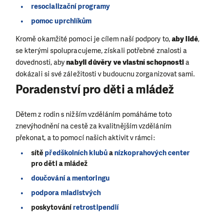
resocializační programy
pomoc uprchlíkům
Kromě okamžité pomoci je cílem naší podpory to,
aby lidé
,
se kterými spolupracujeme, získali potřebné znalosti a
dovednosti, aby
nabyli důvěry ve vlastní schopnosti
a
dokázali si své záležitosti v budoucnu zorganizovat sami.
Poradenství pro děti a mládež
Dětem z rodin s nižším vzděláním pomáháme toto
znevýhodnění na cestě za kvalitnějším vzděláním
překonat, a to pomocí našich aktivit v rámci:
sítě
předškolních klubů
a
nízkoprahových center
pro děti a mládež
doučování a mentoringu
podpora mladistvých
poskytování
retrostipendií