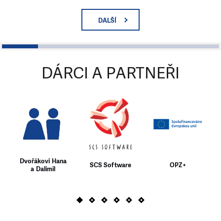
DALŠÍ
1
2
3
4
5
6
DÁRCI A PARTNEŘI
Dvořákovi Hana
SCS Software
OPZ+
a Dalimil