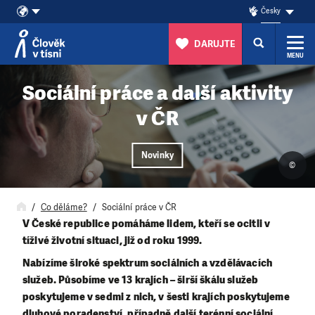
Česky
DARUJTE
MENU
Přeskočit na obsah
Sociální práce a další aktivity
v ČR
Novinky
©
Co děláme?
Sociální práce v ČR
V České republice pomáháme lidem, kteří se ocitli v
tíživé životní situaci, již od roku 1999.
Nabízíme široké spektrum sociálních a vzdělávacích
služeb. Působíme ve 13 krajích – širší škálu služeb
poskytujeme v sedmi z nich, v šesti krajích poskytujeme
dluhové poradenství, případně další terénní sociální