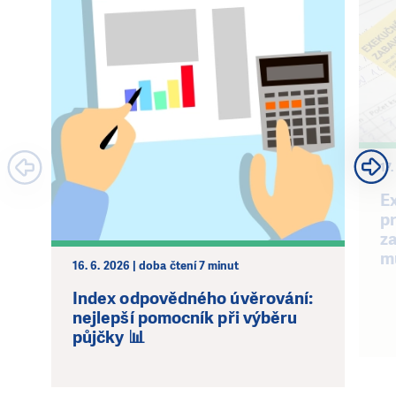
17.
E
pr
z
m
16. 6. 2026 | doba čtení 7 minut
Index odpovědného úvěrování:
nejlepší pomocník při výběru
půjčky 📊