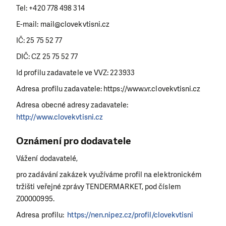
Tel: +420 778 498 314
E-mail: mail@clovekvtisni.cz
IČ: 25 75 52 77
DIČ: CZ 25 75 52 77
Id profilu zadavatele ve VVZ: 223933
Adresa profilu zadavatele: https://www.vr.clovekvtisni.cz
Adresa obecné adresy zadavatele:
http://www.clovekvtisni.cz
Oznámení pro dodavatele
Vážení dodavatelé,
pro zadávání zakázek využíváme profil na elektronickém
tržišti veřejné zprávy TENDERMARKET, pod číslem
Z00000995.
Adresa profilu:
https://nen.nipez.cz/profil/clovekvtisni