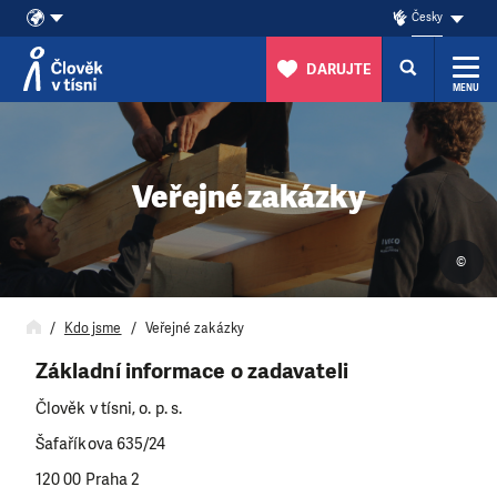
Česky
DARUJTE
MENU
Přeskočit na obsah
Veřejné zakázky
©
Kdo jsme
Veřejné zakázky
Základní informace o zadavateli
Člověk v tísni, o. p. s.
Šafaříkova 635/24
120 00 Praha 2