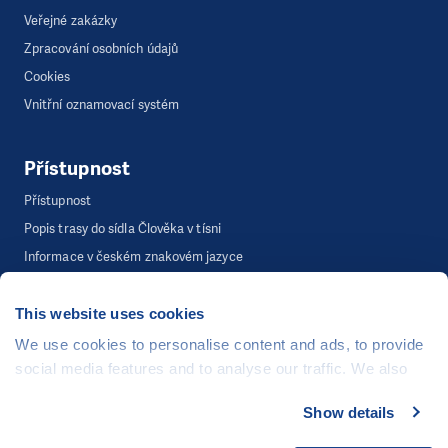
Veřejné zakázky
Zpracování osobních údajů
Cookies
Vnitřní oznamovací systém
Přístupnost
Přístupnost
Popis trasy do sídla Člověka v tísni
Informace v českém znakovém jazyce
This website uses cookies
©
Člověk v tísni, o.p.s.
, Šafaříkova 635/24, 120 00 Praha 2
We use cookies to personalise content and ads, to provide
Webová stránka běží na bezplatně poskytnutém server hostingu od
social media features and to analyse our traffic. We also
CZECHIA.COM
. Děkujeme.
share information about your use of our site with our social
Show details
media, advertising and analytics partners who may
Developed by
combine it with other information that you’ve provided to
UI & UX
Michal Kruška
a
Michal Brtníček