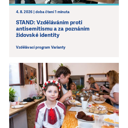
4. 8. 2026 | doba čtení 1 minuta
STAND: Vzděláváním proti
antisemitismu a za poznáním
židovské identity
Vzdělávací program Varianty
LÍBÍ SE VÁM, CO DĚLÁME?
PODPOŘTE NÁS!
Abychom mohli pomáhat smysluplně, neobejdeme se