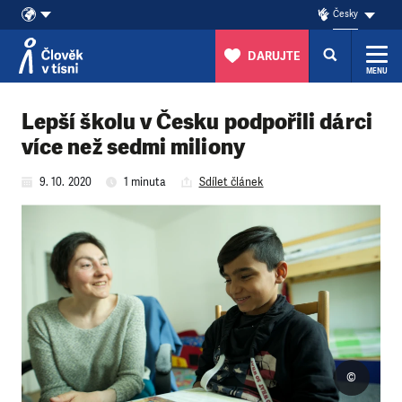
Česky
DARUJTE
MENU
Přeskočit na obsah
Lepší školu v Česku podpořili dárci
více než sedmi miliony
9. 10. 2020
1 minuta
Sdílet článek
©