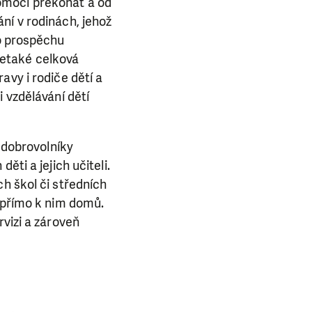
omoci překonat a od
ní v rodinách, jehož
ho prospěchu
letaké celková
avy i rodiče dětí a
 vzdělávání dětí
i dobrovolníky
ěti a jejich učiteli.
h škol či středních
i přímo k nim domů.
rvizi a zároveň
E NÁS!
. Ať už se nám
lubu přátel, Vaše