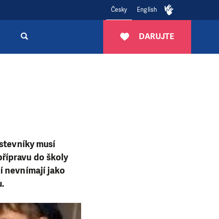
Česky
English
DARUJTE
rstevníky musí
řípravu do školy
í nevnímají jako
u.