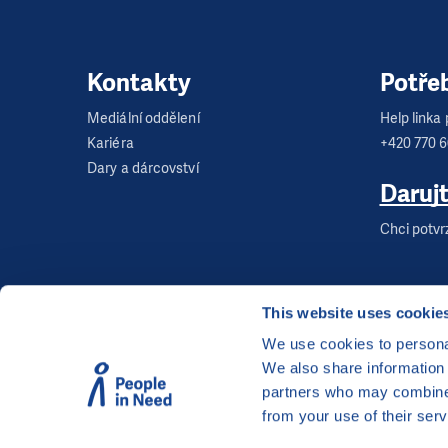
Kontakty
Potře
Mediální oddělení
Help linka p
Kariéra
+420 770 
Dary a dárcovství
Daruj
Chci potvr
This website uses cookie
We use cookies to personal
We also share information 
©
Člověk v tísni, o.p.s.
, Šafaříkova 635/24, 120 00
partners who may combine i
Webová stránka běží na bezplatně poskytnutém 
from your use of their serv