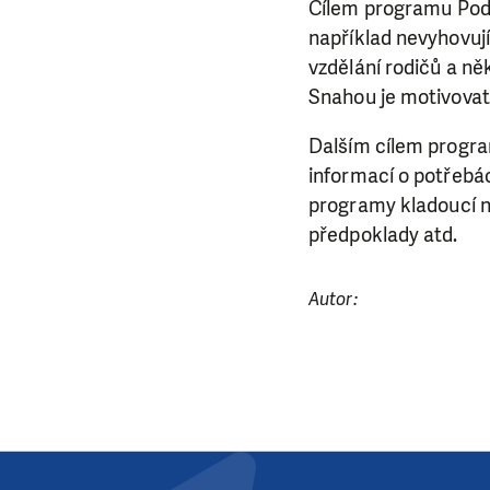
Cílem programu Podpo
da
například nevyhovují
vzdělání rodičů a ně
Snahou je motivovat r
Dalším cílem progra
informací o potřebác
programy kladoucí na
předpoklady atd.
Autor: