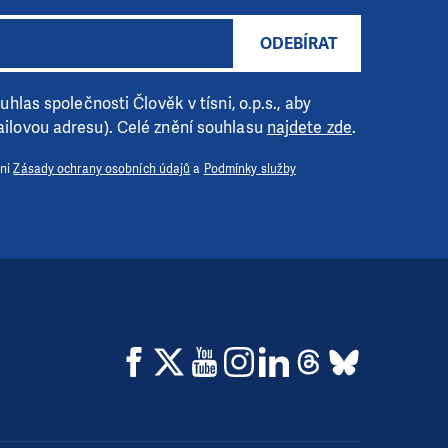
ODEBÍRAT
hlas společnosti Člověk v tísni, o.p.s., aby
ilovou adresu). Celé znění souhlasu
najdete zde
.
 ni
Zásady ochrany osobních údajů
a
Podmínky služby