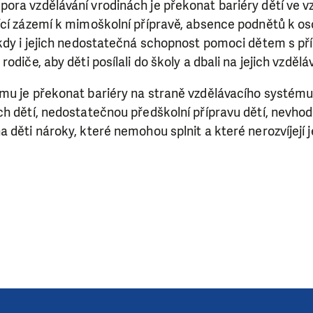
ra vzdělávání vrodinách je překonat bariéry dětí ve vz
ry nám umožní pomoci vždy tam, kde je to nejvíce potře
cí zázemí k mimoškolní přípravě, absence podnětů k oso
kdy i jejich nedostatečná schopnost pomoci dětem s pří
odiče, aby děti posílali do školy a dbali na jejich vzděláv
DAROVAT
DAROVAT PRAVIDELNĚ
mu je překonat bariéry na straně vzdělávacího systému
h dětí, nedostatečnou předškolní přípravu dětí, nevhod
 děti nároky, které nemohou splnit a které nerozvíjejí j