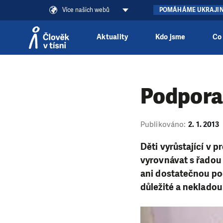
Více našich webů
POMÁHÁME UKRAJI
Aktuality
Kdo jsme
Co
Přeskočit na obsah
Podpora 
Publikováno:
2. 1. 2013
Děti vyrůstající v 
vyrovnávat s řadou
ani dostatečnou pod
důležité a nekladou