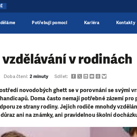
NĚ
 děláme
Potřebuji pomoci
Kariéra
Kontakty
vzdělávání v rodinách
Doba čtení:
2 minuty
Sdílet:
prostředí novodobých ghett se v porovnání se svými v
 handicapů. Doma často nemají potřebné zázemí pro p
poru ze strany rodiny. Jejich rodiče mnohdy vzdělán
 důraz ani na známky, ani pravidelnou školní docházk