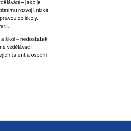
dělávání – jako je
ba.
bnímu rozvoji, nízké
pravou do školy.
ání.
 a škol – nedostatek
né vzdělávací
ejich talent a osobní