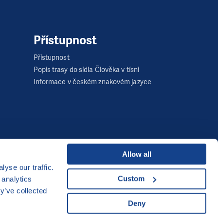
Přístupnost
Přístupnost
Popis trasy do sídla Člověka v tísni
Informace v českém znakovém jazyce
Allow all
yse our traffic.
Developed by
Custom
 analytics
y’ve collected
UI & UX
Michal Kruška
a
Michal Brtníček
Deny
Vizuální identita
MARVIL