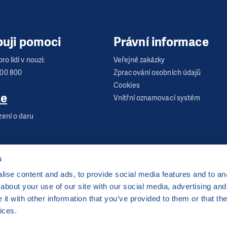
buji pomoci
Právní informace
ro lidi v nouzi:
Veřejné zakázky
600 800
Zpracování osobních údajů
Cookies
te
Vnitřní oznamovací systém
zení o daru
s
ise content and ads, to provide social media features and to anal
about your use of our site with our social media, advertising and
 Praha 2
t with other information that you’ve provided to them or that the
server hostingu od
CZECHIA.COM
. Děkujeme.
ices.