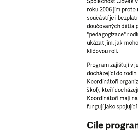
Společnost Člověk v
roku 2006 jim proto 
součástí je i bezpla
doučovaných dětía p
"pedagogizace" rodin
ukázat jim, jak moho
klíčovou roli.
Program zajišťují v 
docházející do rodin 
Koordinátoři organiz
škol), kteří docháze
Koordinátoři mají na
fungují jako spojujíc
LÍBÍ 
Cíle progr
Abychom mohli
rozhodnete pomoc