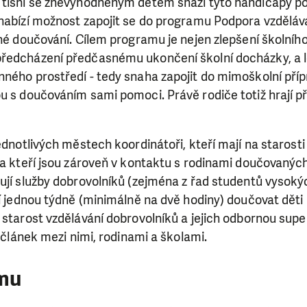
 tísni se znevýhodněným dětem snaží tyto handicapy p
nabízí možnost zapojit se do programu Podpora vzdělává
tné doučování. Cílem programu je nejen zlepšení školní
ředcházení předčasnému ukončení školní docházky, a 
ného prostředí - tedy snaha zapojit do mimoškolní přípr
u s doučováním sami pomoci. Právě rodiče totiž hrají při
jednotlivých městech koordinátoři, kteří mají na starost
a kteří jsou zároveň v kontaktu s rodinami doučovaných d
ují služby dobrovolníků (zejména z řad studentů vysokýc
jí jednou týdně (minimálně na dvě hodiny) doučovat dět
 starost vzdělávání dobrovolníků a jejich odbornou supe
í článek mezi nimi, rodinami a školami.
SE VÁM, CO DĚLÁME? PODPOŘT
amu
 pomáhat smysluplně, neobejdeme se bez Vaší podpory
i jedním darem nebo se stanete pravidelným dárcem K