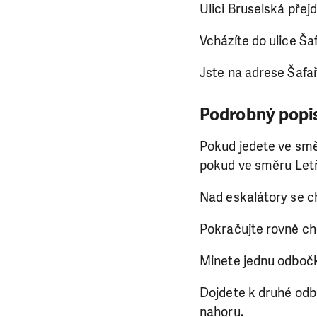
Ulici Bruselská pře
Vcházíte do ulice Šaf
Jste na adrese Šafa
Podrobný popis 
Pokud jedete ve směr
pokud ve směru Letň
Nad eskalátory se c
Pokračujte rovně ch
Minete jednu odboč
Dojdete k druhé odb
nahoru.