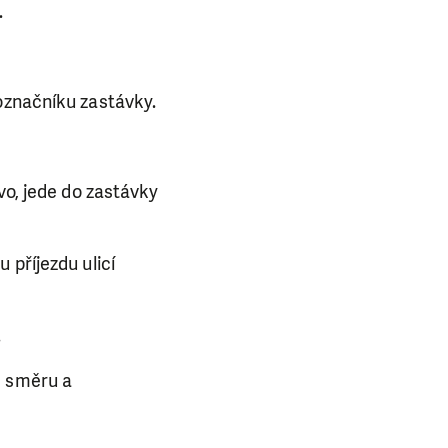
.
označníku zastávky.
vo, jede do zastávky
 příjezdu ulicí
.
m směru a