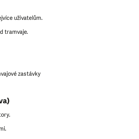
ejvíce uživatelům.
od tramvaje.
amvajové zastávky
va)
ory.
mi.