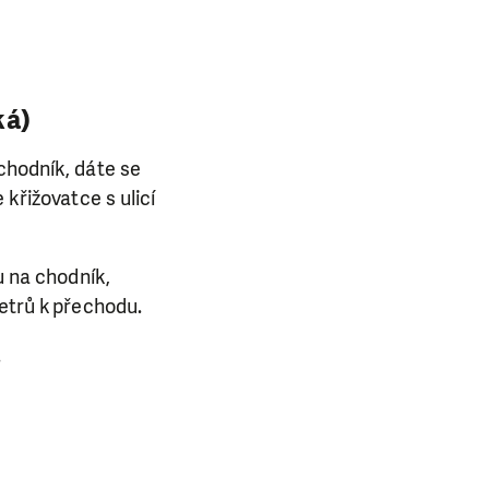
ká)
chodník, dáte se
 křižovatce s ulicí
u na chodník,
metrů k přechodu.
.