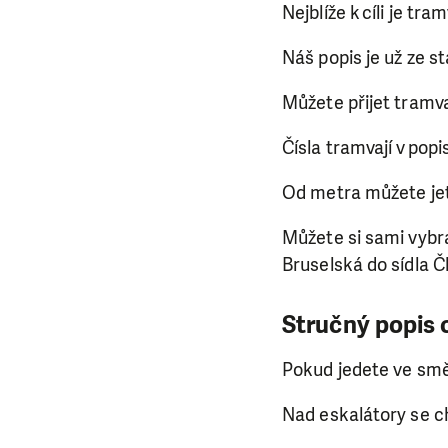
Nejblíže k cíli je tr
Náš popis je už ze s
Můžete přijet tramva
Čísla tramvají v po
Od metra můžete jet 
Můžete si sami vybra
Bruselská do sídla Čl
Stručný popis c
Pokud jedete ve směr
Nad eskalátory se c