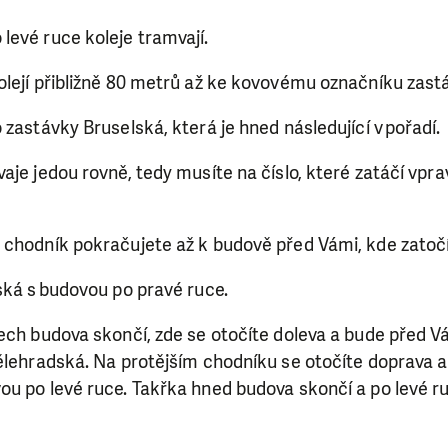
levé ruce koleje tramvají.
olejí přibližně 80 metrů až ke kovovému označníku zast
 zastávky Bruselská, která je hned následující v pořadí.
aje jedou rovně, tedy musíte na číslo, které zatáčí vpra
 chodník pokračujete až k budově před Vámi, kde zatočí
ská s budovou po pravé ruce.
rech budova skončí, zde se otočíte doleva a bude před 
ělehradská. Na protějším chodníku se otočíte doprava a
u po levé ruce. Takřka hned budova skončí a po levé ru