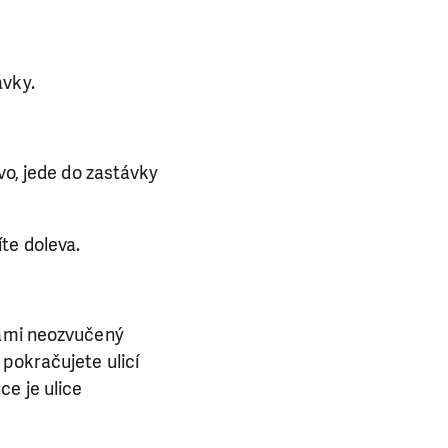
ávky.
vo, jede do zastávky
te doleva.
Vámi neozvučený
 pokračujete ulicí
ce je ulice