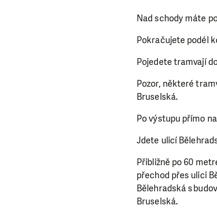
Nad schody máte po 
Pokračujete podél k
Pojedete tramvají do
Pozor, některé tramv
Bruselská.
Po výstupu přímo na
Jdete ulicí Bělehrad
Přibližně po 60 met
přechod přes ulici B
Bělehradská s budovo
Bruselská.