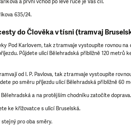
aříkova a první vchod po levé ruce je Váš cíl.
říkova 635/24.
esty do Člověka v tísni (tramvaj Brusels
ávky Pod Karlovem, tak z tramvaje vystoupíte rovnou na 
íjezdu. Půjdete ulicí Bělehradská přibližně 120 metrů ke
ramvají od I. P. Pavlova, tak z tramvaje vystoupíte rovno
jdete po směru příjezdu ulicí Bělehradská přibližně 60 
i Bělehradská a na protějším chodníku zatočíte doprava
te ke křižovatce s ulicí Bruselská.
 stejný pro oba směry.