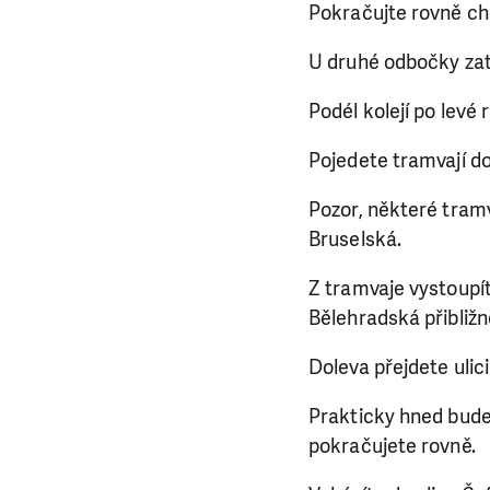
Pokračujte rovně ch
U druhé odbočky zat
Podél kolejí po levé
Pojedete tramvají do
Pozor, některé tramv
Bruselská.
Z tramvaje vystoupít
Bělehradská přibliž
Doleva přejdete ulic
Prakticky hned bude
pokračujete rovně.