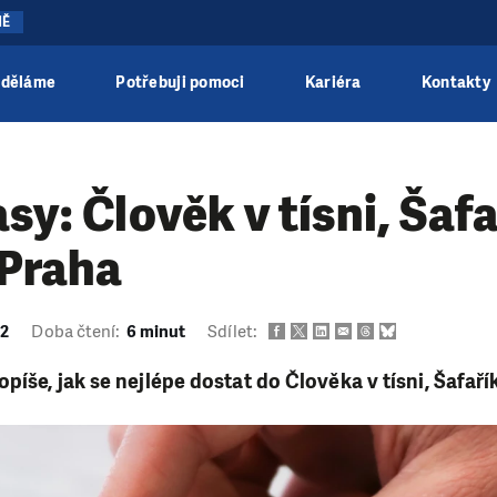
NĚ
 děláme
Potřebuji pomoci
Kariéra
Kontakty
asy: Člověk v tísni, Šaf
 Praha
22
Doba čtení:
6 minut
Sdílet:
píše, jak se nejlépe dostat do Člověka v tísni, Šafař