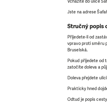
Vcházíte do ulice Šaf
Jste na adrese Šafa
Stručný popis c
Přijedete-li od zast
vpravo proti směru př
Bruselská.
Pokud přijedete od t
zatočíte doleva a pů
Doleva přejdete ulic
Prakticky hned dojde
Odtud je popis cesty