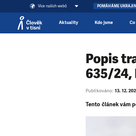
Více našich webů
POMÁHÁME UKRAJI
Aktuality
Kdo jsme
Co
Přeskočit na obsah
Popis tr
635/24,
Publikováno:
13. 12. 20
Tento článek vám po