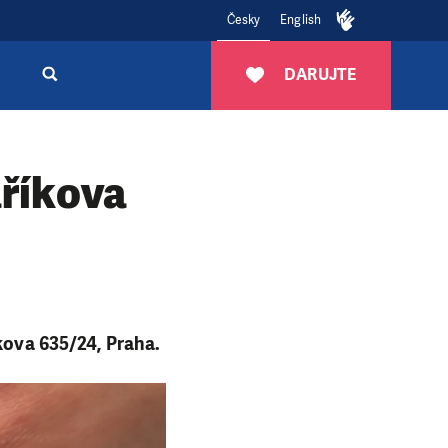
Česky
English
DARUJTE
aříkova
íkova 635/24, Praha.