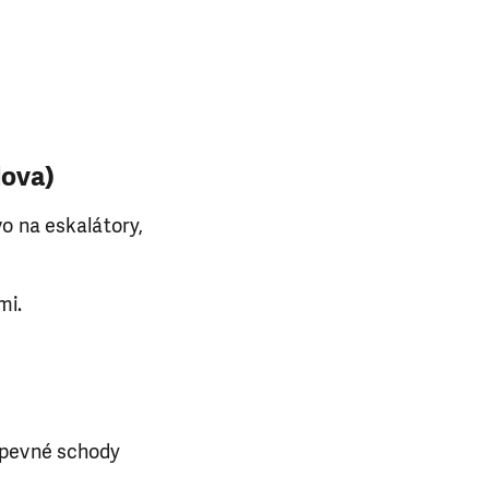
lova)
vo na eskalátory,
mi.
 pevné schody