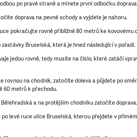
odbou po pravé straně a minete první odbočku doprava
očíte doprava na pevné schody a vyjdete je nahoru.
 ruce pokračujte rovně přibližně 80 metrů ke kovovému 
 zastávky Bruselská, která je hned následující v pořadí.
aje jedou rovně, tedy musíte na číslo, které zatáčí vpra
e rovnou na chodník, zatočíte doleva a půjdete po směru
ně 60 metrů k přechodu.
i Bělehradská a na protějším chodníku zatočíte doprava
 po levé ruce ulice Bruselská, kterou přejdete v přímé