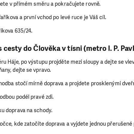
jdete v přímém směru a pokračujete rovně.
aříkova a první vchod po levé ruce je Váš cíl.
říkova 635/24.
cesty do Člověka v tísni (metro I. P. Pav
u Háje, po výstupu projděte mezi sloupy a dejte se vle
any, dejte se vpravo.
hodba stočí mírně doprava a projdete prosklenými dveř
odbou podél pravé zdi.
ku doprava na schody.
očce, kde zatočíte doprava a vyjdete jednou přerušené