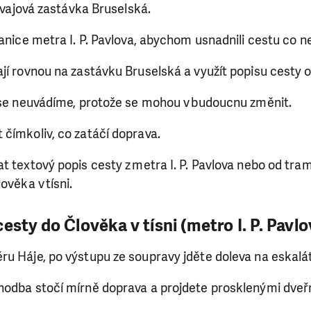
amvajová zastávka Bruselská.
tanice metra I. P. Pavlova, abychom usnadnili cestu co n
jí rovnou na zastávku Bruselská a využít popisu cesty 
pise neuvádíme, protože se mohou v budoucnu změnit.
čímkoliv, co zatáčí doprava.
t textový popis cesty z metra I. P. Pavlova nebo od tr
ověka v tísni.
esty do Člověka v tísni (metro I. P. Pavlo
u Háje, po výstupu ze soupravy jděte doleva na eskalát
hodba stočí mírně doprava a projdete prosklenými dveř