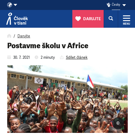
Česky
DARUJTE
MENU
Přeskočit na obsah
Darujte
Postavme školu v Africe
30. 7. 2021
2 minuty
Sdílet článek
©