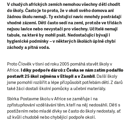
V chudých afrických zemích nemohou všechny děti chodit
do školy. Často je to proto, že v okolí svého domova ani
žádnou školu nemají. Ty existující navíc mnohdy postrádají
vhodné zázemí. Děti často sedí na zemi, protože ve třídách
nejsou lavice nebo nevystačí pro všechny. Učitelé nemají
tabule, na které by mohli psát. Nedostačující bývají i
hygienické podmínky – v některých školách úplně chybí
záchody a pitná voda.
Proto Člověk v tísni od roku 2005 pomáhá stavět školy v
Africe.
I díky podpoře dárců z Česka se nám zatím podařilo
postavit 25 škol zejména v Etiopii a v Zambii
. Další školy
jsme pomohli rozšířit a lépe přizpůsobit potřebám dětí. Z darů
také žáci dostali školní pomůcky a učební materiály.
Sbírka Postavme školu v Africe se zaměřuje i na
zpřístupňování vzdělávání těm, kteří na něj nedosáhli. Děti s
postižením nebo mladé dívky se často do školy nedostaly, ať
už kvůli chudobě nebo chybějící podpoře okolí.