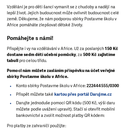
Vzdělání je pro děti šancí vymanit se z chudoby a nadějí na
lepší život. Jejich budoucnost může ovlivnit budoucnost celé
země.
Děkujeme, že nám podporou sbírky Postavme školu v
Africe pomáháte zlepšovat dětské životy.
Pomáhejte s námi!
Přispějte i vy na vzdělávání v Africe. Už za poslaných
150 Kč
dostane sedm dětí učební pomůcky
, za
500 Kč zajistíme
tabuli
pro celou třídu.
Pomoci nám můžete zasláním příspěvku na účet veřejné
sbírky Postavme školu v Africe.
Konto sbírky Postavme školu v Africe:
222444555/0300
Přispět můžete také
kartou přes portál Darujme.cz
Darujte jednoduše pomocí QR kódu (500 Kč, výši daru
můžete podle uvážení upravit). Stačí si otevřít mobilní
bankovnictví a zvolit možnost platby QR kódem:
Pro platby ze zahraničí použijte: