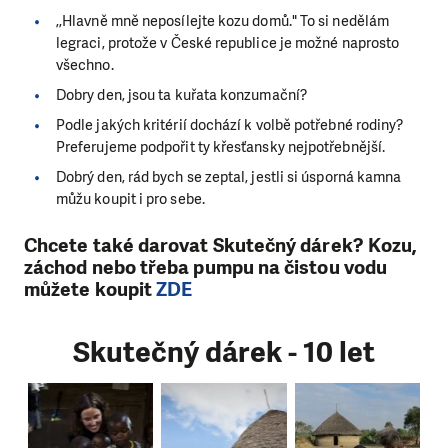
,,Hlavně mně neposílejte kozu domů." To si nedělám
legraci, protože v České republice je možné naprosto
všechno.
Dobry den, jsou ta kuřata konzumační?
Podle jakých kritérií dochází k volbě potřebné rodiny?
Preferujeme podpořit ty křesťansky nejpotřebnější.
Dobrý den, rád bych se zeptal, jestli si úsporná kamna
můžu koupit i pro sebe.
Chcete také darovat Skutečný dárek? Kozu,
záchod nebo třeba pumpu na čistou vodu
můžete koupit
ZDE
Skutečný dárek - 10 let