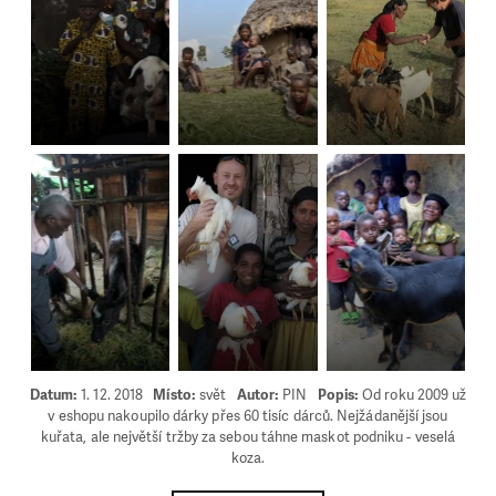
LÍBÍ SE VÁM, CO DĚLÁME?
PODPOŘTE NÁS!
Abychom mohli pomáhat smysluplně, neobejdeme se
bez Vaší podpory. Ať už se nám rozhodnete pomoci
jedním darem nebo se stanete pravidelným dárcem
Klubu přátel, Vaše dary nám umožní pomoci vždy tam,
kde je to nejvíce potřeba.
DAROVAT
DAROVAT PRAVIDELNĚ
Datum:
1. 12. 2018
Místo:
svět
Autor:
PIN
Popis:
Od roku 2009 už
v eshopu nakoupilo dárky přes 60 tisíc dárců. Nejžádanější jsou
kuřata, ale největší tržby za sebou táhne maskot podniku - veselá
koza.