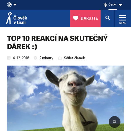
Česky
DARUJTE
MENU
Přeskočit na obsah
TOP 10 REAKCÍ NA SKUTEČNÝ
DÁREK :)
4. 12. 2018
2 minuty
Sdílet článek
©