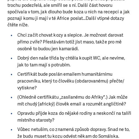
trochu podezřelá, ale smířil se s ní. Další část hovoru
spočívala v tom, jak dlouho bude koza u nich na recepci a jak
poznají komu ji mají v té Africe poslat…Další vtipné dotazy
čtěte níže.
Chci začít chovat kozy a slepice. Je možnost darovat
přímo zvíře? Přestávám totiž jíst maso, takže pro mě
osobně to budou jen kamarádi.
Dobrý den naše třída by chtěla koupit WC, ale nevíme,
jak to tam mají s potrubím.
Certifikát bude poslán emailem humanitárnímu
pracovníku, který to člověku (obdarovanému) přečte/
vytiskne?
(Ohledně certifikátu „zasílanému do Afriky".) Jak může
mít chudý [africký] člověk email a rozumět angličtině?
Opravdu přijde koza do nějaké rodiny a neskončí na talíři
místního starosty?
Vůbec netuším, co znamená způsob dopravy. Snad ne to,
že budu muset tu kozu odvést někam do Somálska.