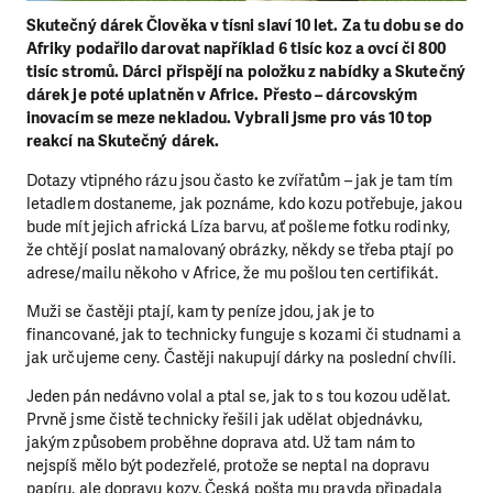
Skutečný dárek
Člověka v tísni slaví 10 let. Za tu dobu se do
Afriky podařilo darovat například 6 tisíc koz a ovcí či 800
tisíc stromů. Dárci přispějí na položku z nabídky a Skutečný
dárek je poté uplatněn v Africe. Přesto – dárcovským
inovacím se meze nekladou. Vybrali jsme pro vás 10 top
reakcí na Skutečný dárek.
Dotazy vtipného rázu jsou často ke zvířatům – jak je tam tím
letadlem dostaneme, jak poznáme, kdo kozu potřebuje, jakou
bude mít jejich africká Líza barvu, ať pošleme fotku rodinky,
že chtějí poslat namalovaný obrázky, někdy se třeba ptají po
adrese/mailu někoho v Africe, že mu pošlou ten certifikát.
Muži se častěji ptají, kam ty peníze jdou, jak je to
financované, jak to technicky funguje s kozami či studnami a
jak určujeme ceny. Častěji nakupují dárky na poslední chvíli.
Jeden pán nedávno volal a ptal se, jak to s tou kozou udělat.
Prvně jsme čistě technicky řešili jak udělat objednávku,
jakým způsobem proběhne doprava atd. Už tam nám to
nejspíš mělo být podezřelé, protože se neptal na dopravu
papíru, ale dopravu kozy. Česká pošta mu pravda připadala