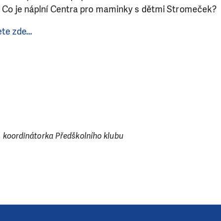
á. Co je náplní Centra pro maminky s dětmi Stromeček?
te zde...
SE VÁM, CO DĚLÁME? PODPOŘT
 pomáhat smysluplně, neobejdeme se bez Vaší podpory
i jedním darem nebo se stanete pravidelným dárcem K
ry nám umožní pomoci vždy tam, kde je to nejvíce potře
á, koordinátorka Předškolního klubu
DAROVAT
DAROVAT PRAVIDELNĚ