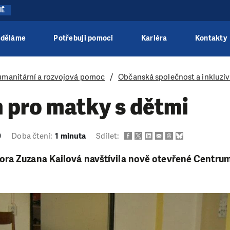
NĚ
 děláme
Potřebuji pomoci
Kariéra
Kontakty
manitární a rozvojová pomoc
Občanská společnost a inkluziv
 pro matky s dětmi
0
Doba čtení:
1 minuta
Sdílet:
ra Zuzana Kailová navštívila nově otevřené Centru