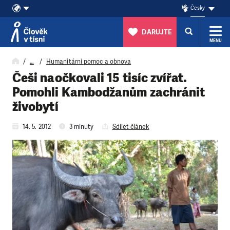
Česky
DARUJTE
MENU
Přeskočit na obsah
…
Humanitární pomoc a obnova
Češi naočkovali 15 tisíc zvířat.
Pomohli Kambodžanům zachránit
živobytí
14. 5. 2012
3 minuty
Sdílet článek