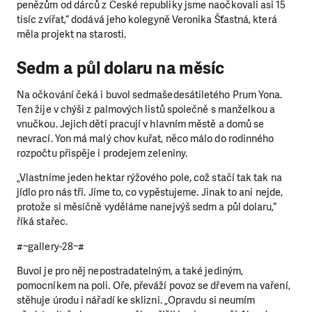
penězům od dárců z České republiky jsme naočkovali asi 15
tisíc zvířat,“ dodává jeho kolegyně Veronika Šťastná, která
měla projekt na starosti.
Sedm a půl dolaru na měsíc
Na očkování čeká i buvol sedmašedesátiletého Prum Yona.
Ten žije v chýši z palmových listů společně s manželkou a
vnučkou. Jejich děti pracují v hlavním městě a domů se
nevrací. Yon má malý chov kuřat, něco málo do rodinného
rozpočtu přispěje i prodejem zeleniny.
„Vlastníme jeden hektar rýžového pole, což stačí tak tak na
jídlo pro nás tři. Jíme to, co vypěstujeme. Jinak to ani nejde,
protože si měsíčně vyděláme nanejvýš sedm a půl dolaru,“
říká stařec.
#~gallery-28~#
LÍBÍ SE VÁM, CO DĚLÁME?
Buvol je pro něj nepostradatelným, a také jediným,
pomocníkem na poli. Oře, převáží povoz se dřevem na vaření,
PODPOŘTE NÁS!
stěhuje úrodu i nářadí ke sklizni. „Opravdu si neumím