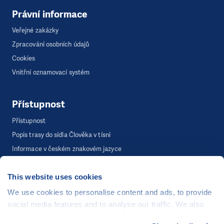
Právní informace
Veřejné zakázky
Zpracování osobních údajů
Cookies
Vnitřní oznamovací systém
Přístupnost
Přístupnost
Popis trasy do sídla Člověka v tísni
Informace v českém znakovém jazyce
This website uses cookies
©
Člověk v tísni, o.p.s.
, Šafaříkova 635/24, 120 00 Praha 2
We use cookies to personalise content and ads, to provide
Webová stránka běží na bezplatně poskytnutém server hostingu od
social media features and to analyse our traffic. We also
CZECHIA.COM
. Děkujeme.
share information about your use of our site with our social