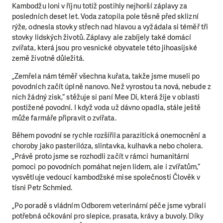
Kambodžu loni v říjnu totiž postihly nejhorší záplavy za
posledních deset let. Voda zatopila pole těsně před sklizní
rýže, odnesla stovky střech nad hlavou a vyžádala si téměř tři
stovky lidských životů. Záplavy ale zabíjely také domácí
zvířata, která jsou pro vesnické obyvatele této jihoasijské
země životně důležitá.
„Zemřela nám téměř všechna kuřata, takže jsme museli po
povodních začít úplně nanovo. Než vyrostou ta nová, nebude z
nich žádný zisk,“ stěžuje si paní Mee Di, která žije v oblasti
postižené povodní. I když voda už dávno opadla, stále ještě
může farmáře připravit o zvířata.
Během povodní se rychle rozšířila parazitická onemocnění a
choroby jako pasterilóza, slintavka, kulhavka nebo cholera.
„Právě proto jsme se rozhodli začít v rámci humanitární
pomoci po povodních pomáhat nejen lidem, ale i zvířatům,“
vysvětluje vedoucí kambodžské mise společnosti Člověk v
tísni Petr Schmied.
„Po poradě s vládním Odborem veterinární péče jsme vybrali
potřebná očkování pro slepice, prasata, krávy a buvoly. Díky