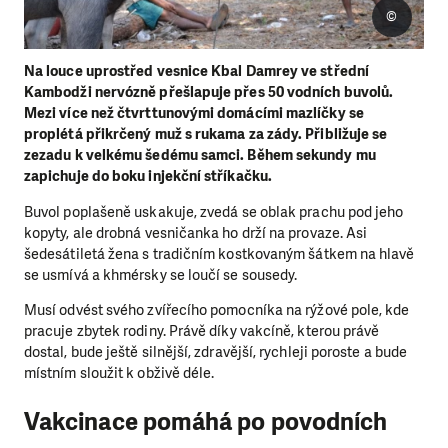
©
Na louce uprostřed vesnice Kbal Damrey ve střední
Kambodži nervózně přešlapuje přes 50 vodních buvolů.
Mezi více než čtvrttunovými domácími mazlíčky se
proplétá přikrčený muž s rukama za zády. Přibližuje se
zezadu k velkému šedému samci. Během sekundy mu
zapichuje do boku injekční stříkačku.
Buvol poplašeně uskakuje, zvedá se oblak prachu pod jeho
kopyty, ale drobná vesničanka ho drží na provaze. Asi
šedesátiletá žena s tradičním kostkovaným šátkem na hlavě
se usmívá a khmérsky se loučí se sousedy.
Musí odvést svého zvířecího pomocníka na rýžové pole, kde
pracuje zbytek rodiny. Právě díky vakcíně, kterou právě
dostal, bude ještě silnější, zdravější, rychleji poroste a bude
místním sloužit k obživě déle.
Vakcinace pomáhá po povodních