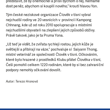
Abychom mohli pomáhat smysluplně, neobejdeme se
představit, že by onemocněl a přišli bychom o něj. Nemáme
dost peněz, abychom si koupili nového,“ kroutí hlavou Yon.
bez Vaší podpory. Ať už se nám rozhodnete pomoci
jedním darem nebo se stanete pravidelným dárcem
Tým české neziskové organizace Člověk v tísni vybral
Klubu přátel, Vaše dary nám umožní pomoci vždy tam,
nejchudší rodiny ve 20 vesnicích v provincii Kampong
kde je to nejvíce potřeba.
Chhnang, kde už od roku 2010 spolupracuje s místními
nejchudšími obyvateli na zlepšení jejich způsobů obživy.
Právě takové, jako je ta Pruma Yona.
DAROVAT
DAROVAT PRAVIDELNĚ
„Už teď je vidět, že zvířata rychleji rostou, jejich kůže je
světlejší a přibírají na váze,“ pochvaluje si Saiyann Thong,
místní veterinář ze společnosti Člověk v tísni. Očkováním,
které bylo hrazené z prostředků Klubu přátel Člověka v tísni,
Češi pomohli celkem 1220 rodinám, které by si bez zahraniční
podpory nemohly očkování dovolit.
Autor: Tereza Hronová