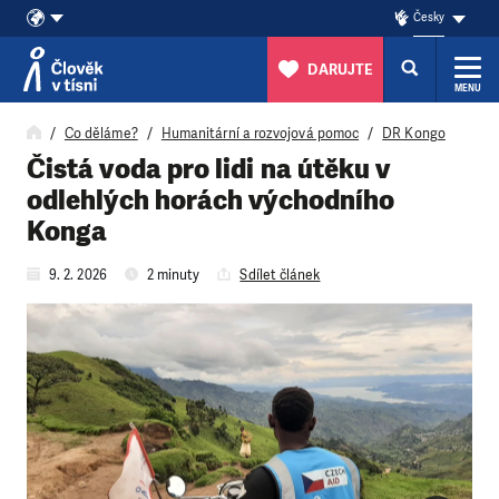
Česky
DARUJTE
MENU
Přeskočit na obsah
Co děláme?
Humanitární a rozvojová pomoc
DR Kongo
Čistá voda pro lidi na útěku v
odlehlých horách východního
Konga
9. 2. 2026
2 minuty
Sdílet článek