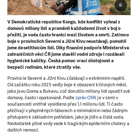
©
V Demokratické republice Kongo, kde konflikt vyhnal z
domovů miliony lidí a proměnil každodenní život v boj o
přežití, je voda často hranicí mezi životem a smrtí. Zatímco
boje v provinciích Severní a Jižní Kivu neustávají, pomohli
jsme desetitisícům lidí. Díky finanční podpoře Ministerstva
zahraničních věcí ČR jsme stavěli vodní zdroje i rozdávali
hygienické balíčky. Česká pomoc vrací důstojnost a
bezpečí rodinám, které ztratily vše.
Provincie Severní a Jižní Kivu zůstávají v extrémním napětí.
Od začátku roku 2025 vedly boje k obsazení klíčových měst,
jako jsou Goma a Bukavu, což donutilo miliony lidí opustit své
domovy, často i opakovaně. Podle
zpráv OSN
je v zemi v
současnosti vnitřně vysídleno přes 1,1 milionu lidí. Ti často
přežívají v přeplněných táborech s minimálním nebo žádným
přístupem k základním potřebám, jako je jídlo a čistá voda.
Nedostatek pitné vody vede k tragickým epidemiím cholery a
dalších nemocí.