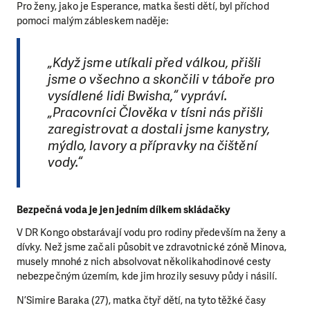
Pro ženy, jako je Esperance, matka šesti dětí, byl příchod
pomoci malým zábleskem naděje:
„Když jsme utíkali před válkou, přišli
jsme o všechno a skončili v táboře pro
vysídlené lidi Bwisha,“ vypráví.
„Pracovníci Člověka v tísni nás přišli
zaregistrovat a dostali jsme kanystry,
mýdlo, lavory a přípravky na čištění
vody.“
Bezpečná voda je jen jedním dílkem skládačky
V DR Kongo obstarávají vodu pro rodiny především na ženy a
dívky. Než jsme začali působit ve zdravotnické zóně Minova,
musely mnohé z nich absolvovat několikahodinové cesty
nebezpečným územím, kde jim hrozily sesuvy půdy i násilí.
N’Simire Baraka (27), matka čtyř dětí, na tyto těžké časy