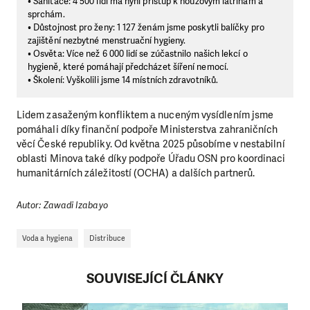
• Sanitace: 4 500 lidí má nyní přístup k nouzovým latrínám a
sprchám.
• Důstojnost pro ženy: 1 127 ženám jsme poskytli balíčky pro
zajištění nezbytné menstruační hygieny.
• Osvěta: Více než 6 000 lidí se zúčastnilo našich lekcí o
hygieně, které pomáhají předcházet šíření nemocí.
• Školení: Vyškolili jsme 14 místních zdravotníků.
Lidem zasaženým konfliktem a nuceným vysídlením jsme
pomáhali díky finanční podpoře Ministerstva zahraničních
věcí České republiky. Od května 2025 působíme v nestabilní
oblasti Minova také díky podpoře Úřadu OSN pro koordinaci
humanitárních záležitostí (OCHA) a dalších partnerů.
Autor: Zawadi Izabayo
Voda a hygiena
Distribuce
SOUVISEJÍCÍ ČLÁNKY