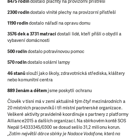
8475 rodin
dostalo plachty na provizorní přístřeší
2300 rodin
dostalo vlnité plechy na provizorní přístřeší
1190 rodin
dostalo nářadí na opravu domu
3576 dek a 3731 matrací
dostali lidé, kteří přišli o obydlí a
vybavení domácnosti
500 rodin
dostalo potravinovou pomoc
570 rodin
dostalo solární lampy
LÍBÍ SE VÁM, CO DĚLÁME?
46 stanů
slouží jako školy, zdravotnická střediska, kláštery
PODPOŘTE NÁS!
nebo komunitní centra
889 ženám a dětem
jsme poskytli ochranu
Abychom mohli pomáhat smysluplně, neobejdeme se bez Vaš
podpory. Ať už se nám rozhodnete pomoci jedním darem nebo 
Člověk v tísni má v zemi aktuálně tým čtyř mezinárodních a
stanete pravidelným dárcem Klubu přátel, Vaše dary nám umo
20 místních pracovníků i tři místní partnerské organizace.
pomoci vždy tam, kde je to nejvíce potřeba.
Veškeré aktivity pravidelně koordinuje s partnery z platformy
Alliance2015 a dalších organizací. Na sbírkovém kontě SOS
Nepál 54333345/0300 se dosud sešlo 31,2 milionu korun.
DAROVAT
DAROVAT PRAVIDELNĚ
„Zatím největší dárce sbírky je Nadace Vodafone, která na