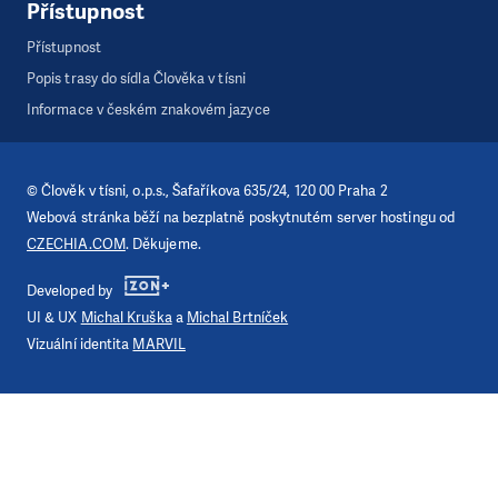
Přístupnost
Přístupnost
Popis trasy do sídla Člověka v tísni
Informace v českém znakovém jazyce
©
Člověk v tísni, o.p.s.
, Šafaříkova 635/24, 120 00 Praha 2
Webová stránka běží na bezplatně poskytnutém server hostingu od
CZECHIA.COM
. Děkujeme.
Developed by
UI & UX
Michal Kruška
a
Michal Brtníček
Vizuální identita
MARVIL