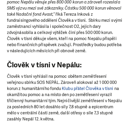
pomoc Nepálu věnuje přes 800 000 korun a zároveň rozeslala
SMS výzvu mezi své zákazníky. Částku 500 000 korun věnoval
také Nadační fond Avast,“
říká Tereza Inková z
fundraisingového oddělení Člověka v tísni. Sbírku mezi svými
zaměstnanci vyhlásila i společnost O2, jejich dary
zdvojnásobila a celkový výtěžek činí přes 500 000 korun.
Člověk v tísni děkuje všem, kteří na pomoc Nepálu přispěli
nebo finančních příspěvek zvažují. Prostředky budou potřeba
v následujících měsících při obnově země.
Člověk v tísni v Nepálu:
Člověk v tísni vyhlásil na pomoc obětem zemětřesení
veřejnou sbírku SOS NEPÁL. Zároveň alokoval až 1 000 000
korun z humanitárního fondu
Klubu přátel Člověka v tísni
na
okamžitou pomoc a na místo den po zemětřesení vyrazil
tříčlenný humanitární tým. Nejničivější zemětřesení v Nepálu
za posledních 80 let dosáhlo síly 7,8 stupně a epicentrum
mělo v centrální části země, další otřesy o síle 7,3 stupně
zasáhly Nepál 12. května.