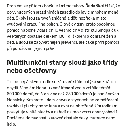
Problém se přitom zhoršuje i mimo tábory. Řada škol hlásí, že
po vynucených prázdninách zasedlo do lavic mnohem méně
dětí. Školy jsou zároveň zničené a děti nezřídka místo
vyučování pracují na polích. Člověk v tísni proto podobnou
pomoc nabídne v dalších 10 vesnicích v distriktu Sindpalčuk,
ve kterých dostane celkem 130 lidí školení o ochraně žen a
dětí. Budou se zabývat nejen prevencí, ale také první pomocí
při porušování jejich práv.
Multifunkční stany slouží jako třídy
nebo ošetřovny
Tisíce nepálských rodin se zároveň stále potýká se ztrátou
obydlí. V celém Nepálu zemětřesení zcela zničilo téměř
600 000 domů, dalších více než 280 000 domů je poničených.
Nepálský tým proto lidem v prvních týdnech po zemětřesení
rozdával plachty nebo lana a nyní nejohroženějším rodinám
poskytuje vlnité plechy a nářadí na provizorní opravy obydlí.
Poničené domácnosti zároveň dostaly deky, matrace nebo
jídlo.