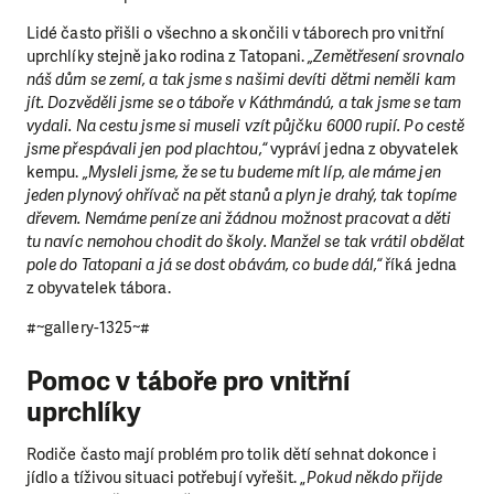
Lidé často přišli o všechno a skončili v táborech pro vnitřní
uprchlíky stejně jako rodina z Tatopani.
„Zemětřesení srovnalo
náš dům se zemí, a tak jsme s našimi devíti dětmi neměli kam
jít. Dozvěděli jsme se o táboře v Káthmándú, a tak jsme se tam
vydali. Na cestu jsme si museli vzít půjčku 6000 rupií. Po cestě
jsme přespávali jen pod plachtou,“
vypráví jedna z obyvatelek
kempu.
„Mysleli jsme, že se tu budeme mít líp, ale máme jen
jeden plynový ohřívač na pět stanů a plyn je drahý, tak topíme
dřevem. Nemáme peníze ani žádnou možnost pracovat a děti
tu navíc nemohou chodit do školy. Manžel se tak vrátil obdělat
pole do Tatopani a já se dost obávám, co bude dál,“
říká jedna
z obyvatelek tábora.
#~gallery-1325~#
Pomoc v táboře pro vnitřní
uprchlíky
Rodiče často mají problém pro tolik dětí sehnat dokonce i
jídlo a tíživou situaci potřebují vyřešit. „
Pokud někdo přijde