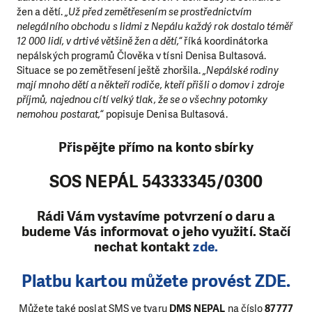
žen a dětí.
„Už před zemětřesením se prostřednictvím
nelegálního obchodu s lidmi z Nepálu každý rok dostalo téměř
12 000 lidí, v drtivé většině žen a dětí,“
říká koordinátorka
nepálských programů Člověka v tísni Denisa Bultasová.
Situace se po zemětřesení ještě zhoršila.
„Nepálské rodiny
mají mnoho dětí a někteří rodiče, kteří přišli o domov i zdroje
příjmů, najednou cítí velký tlak, že se o všechny potomky
nemohou postarat,“
popisuje Denisa Bultasová.
Přispějte přímo na konto sbírky
SOS NEPÁL 54333345/0300
Rádi Vám vystavíme potvrzení o daru a
budeme Vás informovat o jeho využití. Stačí
nechat kontakt
zde.
Platbu kartou můžete provést ZDE.
Můžete také poslat SMS ve tvaru
DMS NEPAL
na číslo
87777