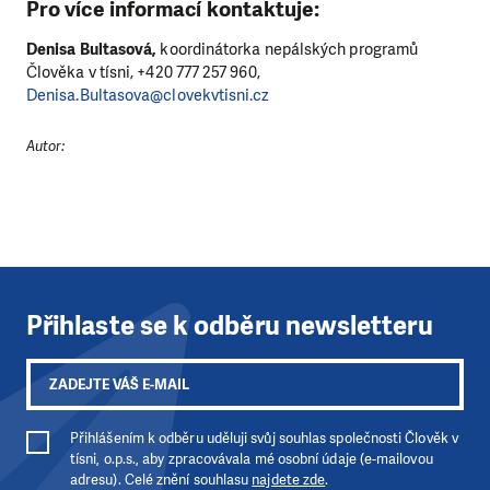
Pro více informací kontaktuje:
Denisa Bultasová,
koordinátorka nepálských programů
Člověka v tísni, +420 777 257 960,
Denisa.Bultasova@clovekvtisni.cz
Autor:
Přihlaste se k odběru newsletteru
Přihlášením k odběru uděluji svůj souhlas společnosti Člověk v
tísni, o.p.s., aby zpracovávala mé osobní údaje (e-mailovou
adresu). Celé znění souhlasu
najdete zde
.