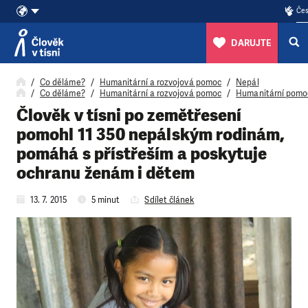
Čes
DARUJTE
Přeskočit na obsah
Co děláme?
Humanitární a rozvojová pomoc
Nepál
Co děláme?
Humanitární a rozvojová pomoc
Humanitární pomo
Člověk v tísni po zemětřesení
pomohl 11 350 nepálským rodinám,
pomáhá s přístřeším a poskytuje
ochranu ženám i dětem
13. 7. 2015
5 minut
Sdílet článek