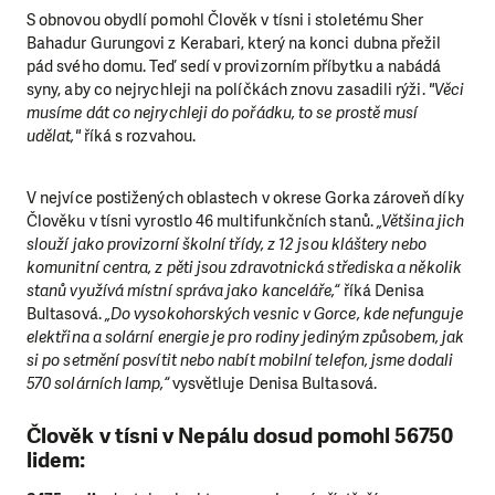
S obnovou obydlí pomohl Člověk v tísni i stoletému Sher
Bahadur Gurungovi z Kerabari, který na konci dubna přežil
pád svého domu. Teď sedí v provizorním příbytku a nabádá
syny, aby co nejrychleji na políčkách znovu zasadili rýži.
"Věci
musíme dát co nejrychleji do pořádku, to se prostě musí
udělat,"
říká s rozvahou.
V nejvíce postižených oblastech v okrese Gorka zároveň díky
Člověku v tísni vyrostlo 46 multifunkčních stanů.
„Většina jich
slouží jako provizorní školní třídy, z 12 jsou kláštery nebo
komunitní centra, z pěti jsou zdravotnická střediska a několik
stanů využívá místní správa jako kanceláře,“
říká Denisa
Bultasová.
„Do vysokohorských vesnic v Gorce, kde nefunguje
elektřina a solární energie je pro rodiny jediným způsobem, jak
si po setmění posvítit nebo nabít mobilní telefon, jsme dodali
570 solárních lamp,“
vysvětluje Denisa Bultasová.
Člověk v tísni v Nepálu dosud pomohl
56750
lidem
: