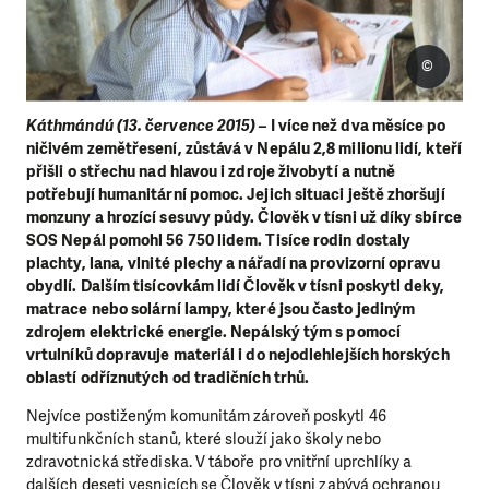
©
Káthmándú (13. července 2015) –
I více než dva měsíce po
ničivém zemětřesení, zůstává v Nepálu 2,8 milionu lidí, kteří
přišli o střechu nad hlavou i zdroje živobytí a nutně
potřebují humanitární pomoc. Jejich situaci ještě zhoršují
monzuny a hrozící sesuvy půdy. Člověk v tísni už díky sbírce
SOS Nepál pomohl 56 750 lidem. Tisíce rodin dostaly
plachty, lana, vlnité plechy a nářadí na provizorní opravu
obydlí. Dalším tisícovkám lidí Člověk v tísni poskytl deky,
matrace nebo solární lampy, které jsou často jediným
zdrojem elektrické energie. Nepálský tým s pomocí
vrtulníků dopravuje materiál i do nejodlehlejších horských
oblastí odříznutých od tradičních trhů.
Nejvíce postiženým komunitám zároveň poskytl 46
multifunkčních stanů, které slouží jako školy nebo
zdravotnická střediska. V táboře pro vnitřní uprchlíky a
dalších deseti vesnicích se Člověk v tísni zabývá ochranou