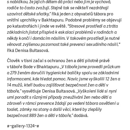
s nabídkou, že jejich dětem dá práci nebo jim je vychová,
rodiče to často zvažují. Stejně tak se někteří nezdráhají
uzavírat dětské sňatky,“
říká jeden z obyvatelů tábora pro
vnitřní uprchlíky v Bakhtapuru. Podobné problémy se objevují
po katastrofách i jinde ve světě.
"Stresové prostředí a ztráta
základních jistot přispívá k eskalaci problémů v rodinách a
někdy končí i domácím násilím. V takovém prostředí je nutné
věnovat zvýšenou pozornost také prevenci sexuálního násilí,"
říká Denisa Bultasová.
Člověk v tísni začal s ochranou žen a dětí pilotně právě
v táboře Bode v Bhaktapuru.
„V táboře jsme provedli průzkum
a 279 ženám doručili hygienické balíčky spolu se základními
informacemi, kde hledat pomoc. Navíc jsme vyškolili 12 žen a
14 mužů, kteří budou zajišťovat bezpečnost žen a dětí v
táboře,“
vysvětluje Denisa Bultasová.
„Vyškolení lidé si nyní
umí poradit s různými případy zneužívání žen nebo dětí a
zároveň v rámci prevence žádají po vedení tábora osvětlení u
toalet, zámky na stany a další věci, které by zlepšily
bezpečnost 889 žen a dětí v táboře,“
dodává.
#~gallery-1324~#