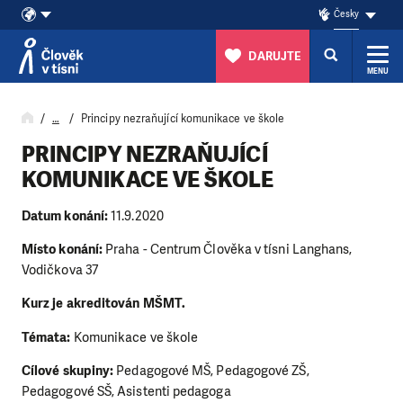
Česky
DARUJTE
MENU
Přeskočit na obsah
…
Principy nezraňující komunikace ve škole
PRINCIPY NEZRAŇUJÍCÍ
KOMUNIKACE VE ŠKOLE
Datum konání:
11.9.2020
Místo konání:
Praha - Centrum Člověka v tísni Langhans,
Vodičkova 37
Kurz je akreditován MŠMT.
Témata:
Komunikace ve škole
Cílové skupiny:
Pedagogové MŠ, Pedagogové ZŠ,
Pedagogové SŠ, Asistenti pedagoga