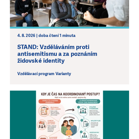
4. 8. 2026 | doba čtení 1 minuta
STAND: Vzděláváním proti
antisemitismu a za poznáním
židovské identity
Vzdělávací program Varianty
LÍBÍ SE VÁM, CO DĚLÁME?
PODPOŘTE NÁS!
Abychom mohli pomáhat smysluplně, neobejdeme se