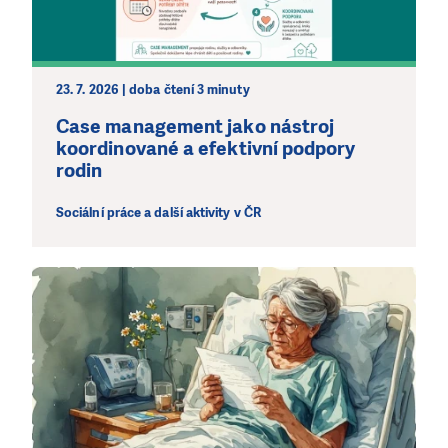
bez Vaší podpory. Ať už se nám rozhodnete pomoci
jedním darem nebo se stanete pravidelným dárcem
Klubu přátel, Vaše dary nám umožní pomoci vždy tam,
kde je to nejvíce potřeba.
23. 7. 2026 | doba čtení 3 minuty
Case management jako nástroj
DAROVAT
DAROVAT PRAVIDELNĚ
koordinované a efektivní podpory
rodin
Sociální práce a další aktivity v ČR