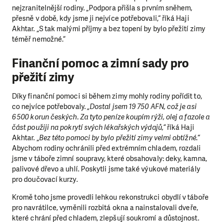
nejzranitelnější rodiny. „Podpora přišla s prvním sněhem,
přesně v době, kdy jsme ji nejvíce potřebovali,“ říká Haji
Akhtar. „S tak malými příjmy a bez topení by bylo přežití zimy
téměř nemožné.“
Finanční pomoc a zimní sady pro
přežití zimy
Díky finanční pomoci si během zimy mohly rodiny pořídit to,
co nejvíce potřebovaly.
„Dostal jsem 19 750 AFN, což je asi
6 500 korun českých. Za tyto peníze koupím rýži, olej a fazole a
část použiji na pokrytí svých lékařských výdajů,“
říká Haji
Akhtar. „
Bez této pomoci by bylo přežití zimy velmi obtížné.“
Abychom rodiny ochránili před extrémním chladem, rozdali
jsme v táboře zimní soupravy, které obsahovaly: deky, kamna,
palivové dřevo a uhlí. Poskytli jsme také výukové materiály
pro doučovací kurzy.
Kromě toho jsme provedli lehkou rekonstrukci obydlí v táboře
pro navrátilce, vyměnili rozbitá okna a nainstalovali dveře,
které chrání před chladem, zlepšují soukromí a důstojnost.