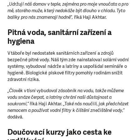
„Udržují náš domov v teple, zejména pro moje vnoučata a pro
mě, starého muže, který nedokáže být dlouho v chladu. Tyto
balíky pro nás znamenají hodně“,
říká Haji Akhtar.
Pitná voda, sanitární zařízení a
hygiena
V táboře byl nedostatek sanitárních zařízení a zdrojů
bezpečné pitné vody. Náš tým zde nainstaloval solární vodní
systémy, vybudoval nádrže a latríny a uspořádal semináře o
hygieně. Biologické pískové filtry pomohly rodinám snížit
zdravotní rizika.
„Člověk v tísni vybudoval zásobník na vodu, takže můžeme
vodu snáze čerpat, a latríny chrání naši důstojnost a
soukromí,“
říká Haji Akhtar.
„Také nás naučili, jak předcházet
nemocem a používat vodní filtry k čištění znečištěné vody,“
dodává.
Doučovací kurzy jako cesta ke