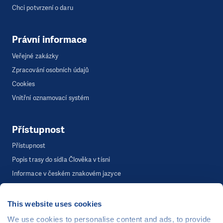
Chci potvrzení o daru
Právní informace
Veřejné zakázky
Zpracování osobních údajů
Cookies
Vnitřní oznamovací systém
Přístupnost
Přístupnost
Popis trasy do sídla Člověka v tísni
Informace v českém znakovém jazyce
This website uses cookies
©
Člověk v tísni, o.p.s.
, Šafaříkova 635/24, 120 00 Praha 2
We use cookies to personalise content and ads, to provide
Webová stránka běží na bezplatně poskytnutém server hostingu od