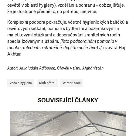
osvětě v oblasti hygieny), vzdělání a ochranu – což zajišťuje,
že je dostupné přesně to, co potřebují nejvíce.
Komplexní podpora pokračuje, včetně hygienických balíčků a
osvětových setkání, pomoci s bydlením a pozemkovými a
majetkovými otázkami a doporučování zranitelných rodin
specializovaným službám.
„Tato podpora nám pomohla v
mnoha ohledech a skutečně zlepšila naše životy,“
uzavírá Haji
Akhtar.
Autor: Jallaluddin Adibpoor,, Člověk v tísni, Afghánistán
Voda a hygiena
Klub přátel
Winterizace
SOUVISEJÍCÍ ČLÁNKY