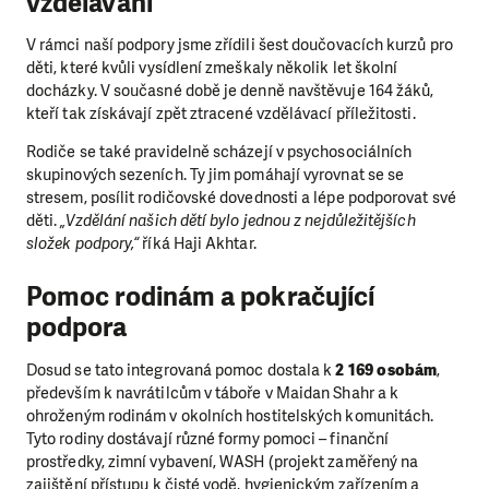
vzdělávání
V rámci naší podpory jsme zřídili šest doučovacích kurzů pro
děti, které kvůli vysídlení zmeškaly několik let školní
docházky. V současné době je denně navštěvuje 164 žáků,
kteří tak získávají zpět ztracené vzdělávací příležitosti.
Rodiče se také pravidelně scházejí v psychosociálních
skupinových sezeních. Ty jim pomáhají vyrovnat se se
stresem, posílit rodičovské dovednosti a lépe podporovat své
děti.
„Vzdělání našich dětí bylo jednou z nejdůležitějších
složek podpory,“
říká Haji Akhtar.
Pomoc rodinám a pokračující
podpora
Dosud se tato integrovaná pomoc dostala k
2 169 osobám
,
především k navrátilcům v táboře v Maidan Shahr a k
ohroženým rodinám v okolních hostitelských komunitách.
Tyto rodiny dostávají různé formy pomoci – finanční
prostředky, zimní vybavení, WASH (projekt zaměřený na
zajištění přístupu k čisté vodě, hygienickým zařízením a