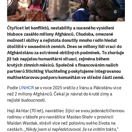
©
Čtyřicet let konfliktů, nestability a nuceného vysídlení
hluboce zasáhlo miliony Afghánců. Chudoba, omezené
možnosti obživy a nejistota donutily mnoho rodin hledat
útočiště v sousedních zemích. Dnes se miliony lidí vrací do
Afghánistánu za extrémně obtížných podmínek. To zhoršuje
již tak napjatou humanitární situaci, zejména během
krutých zimních měsíců. Společně s financováním našich
partnerů Stichting Vluchteling poskytujeme integrovanou
multisektorovou podporu komunitám ve střední části země.
Podle
UNHCR
se v roce 2025 vrátilo z Íránu a Pákistánu více
než 2 miliony Afghánců. Čekal je návrat do kruté zimy a
nejisté budoucnosti.
Haji Akhtar (70 let), navrátilec žijící se svou jedenáctičlennou
rodinou v táboře pro navrátilce Maidan Shahr v provincii
Maidan Wardak, strávil více než polovinu svého života na
cestách.
„Nikdy jsem si nepředstavoval, že se vrátím takto,“