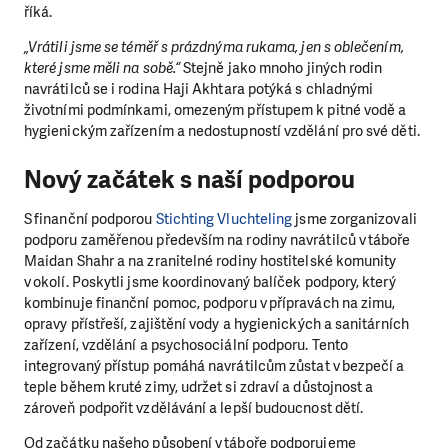
říká.
„Vrátili jsme se téměř s prázdnýma rukama, jen s oblečením,
které jsme měli na sobě.“
Stejně jako mnoho jiných rodin
navrátilců se i rodina Haji Akhtara potýká s chladnými
životními podmínkami, omezeným přístupem k pitné vodě a
hygienickým zařízením a nedostupností vzdělání pro své děti.
Nový začátek s naší podporou
S finanční podporou
Stichting Vluchteling
jsme zorganizovali
podporu zaměřenou především na rodiny navrátilců v táboře
Maidan Shahr a na zranitelné rodiny hostitelské komunity
v okolí. Poskytli jsme koordinovaný balíček podpory, který
kombinuje finanční pomoc, podporu v přípravách na zimu,
opravy přístřeší, zajištění vody a hygienických a sanitárních
zařízení, vzdělání a psychosociální podporu. Tento
integrovaný přístup pomáhá navrátilcům zůstat v bezpečí a
teple během kruté zimy, udržet si zdraví a důstojnost a
zároveň podpořit vzdělávání a lepší budoucnost dětí.
Od začátku našeho působení v táboře podporujeme