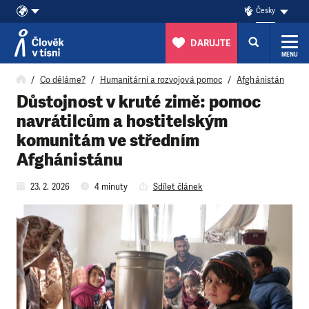
Česky
DARUJTE
MENU
Přeskočit na obsah
Co děláme?
Humanitární a rozvojová pomoc
Afghánistán
Důstojnost v kruté zimě: pomoc
navrátilcům a hostitelským
komunitám ve středním
Afghánistánu
23. 2. 2026
4 minuty
Sdílet článek