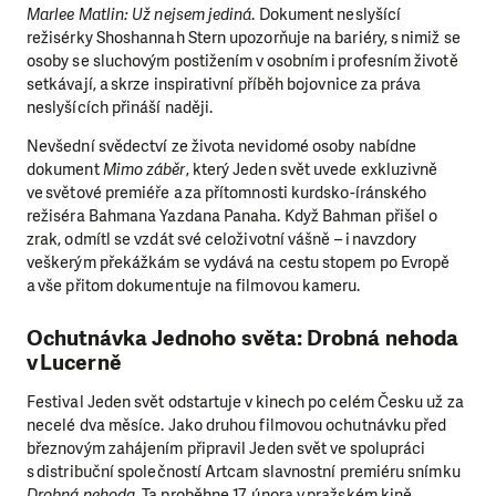
Marlee Matlin: Už nejsem jediná
. Dokument neslyšící
režisérky Shoshannah Stern upozorňuje na bariéry, s nimiž se
osoby se sluchovým postižením v osobním i profesním životě
setkávají, a skrze inspirativní příběh bojovnice za práva
neslyšících přináší naději.
Nevšední svědectví ze života nevidomé osoby nabídne
dokument
Mimo záběr
, který Jeden svět uvede exkluzivně
ve světové premiéře a za přítomnosti kurdsko-íránského
režiséra Bahmana Yazdana Panaha. Když Bahman přišel o
zrak, odmítl se vzdát své celoživotní vášně – i navzdory
veškerým překážkám se vydává na cestu stopem po Evropě
a vše přitom dokumentuje na filmovou kameru.
Ochutnávka Jednoho světa: Drobná nehoda
v Lucerně
Festival Jeden svět odstartuje v kinech po celém Česku už za
necelé dva měsíce. Jako druhou filmovou ochutnávku před
březnovým zahájením připravil Jeden svět ve spolupráci
s distribuční společností Artcam slavnostní premiéru snímku
Drobná nehoda
. Ta proběhne 17. února v pražském kině