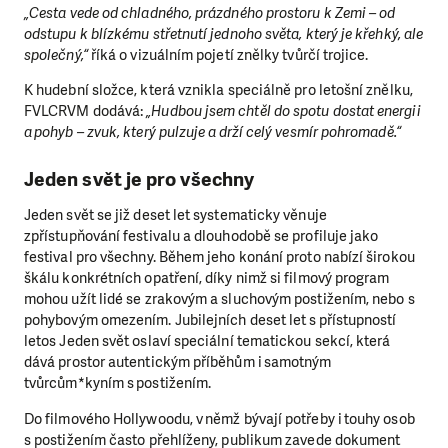
„Cesta vede od chladného, prázdného prostoru k Zemi – od
odstupu k blízkému střetnutí jednoho světa, který je křehký, ale
společný,“
říká o vizuálním pojetí znělky tvůrčí trojice.
K hudební složce, která vznikla speciálně pro letošní znělku,
FVLCRVM dodává:
„Hudbou jsem chtěl do spotu dostat energii
a pohyb – zvuk, který pulzuje a drží celý vesmír pohromadě.“
Jeden svět je pro všechny
Jeden svět se již deset let systematicky věnuje
zpřístupňování festivalu a dlouhodobě se profiluje jako
festival pro všechny. Během jeho konání proto nabízí širokou
škálu konkrétních opatření, díky nimž si filmový program
mohou užít lidé se zrakovým a sluchovým postižením, nebo s
pohybovým omezením. Jubilejních deset let s přístupností
letos Jeden svět oslaví speciální tematickou sekcí, která
dává prostor autentickým příběhům i samotným
tvůrcům*kyním s postižením.
Do filmového Hollywoodu, v němž bývají potřeby i touhy osob
s postižením často přehlíženy, publikum zavede dokument