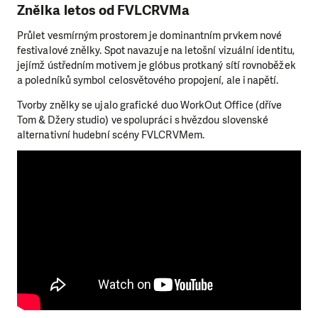
Znělka letos od FVLCRVMa
Průlet vesmírným prostorem je dominantním prvkem nové
festivalové znělky. Spot navazuje na letošní vizuální identitu,
jejímž ústředním motivem je glóbus protkaný sítí rovnoběžek
a poledníků symbol celosvětového propojení, ale i napětí.
Tvorby znělky se ujalo grafické duo WorkOut Office (dříve
Tom & Džery studio) ve spolupráci s hvězdou slovenské
alternativní hudební scény FVLCRVMem.