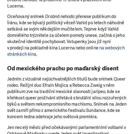
Lucerna.
Oceňovaný snímek
Drobná nehoda
přenese publikum do
Íránu, kde se bývalý politický vězeň Vahid po letech náhodně
setkává se svým někdejším mučitelem. Teprve když Vahid
domnělého trýznitele za účelem pomsty unese, začíná o jeho
skutečné identitě pochybovat. Vstupenky jsou již nyní
v prodeji na pokladně kina Lucerna nebo online
na webových
stránkách kina
.
Od mexického prachu po maďarský disent
Jedním z vizuálně nejúchvatnějších titulů bude snímek
Queer
rodeo
. Režijní duo Efraín Mojica a Rebecca Zweig v něm
publikum zve na tradiční mexické slavnosti jaripeo, kde se
křehkost queer prožívání střetává s brutální silou rozzuřených
býků a světem nekompromisního machismu. Snímek na Jeden
svět zamíří přímo z amerického festivalu Sundance, kde se
koncem ledna odehraje jeho světová premiéra.
Jen necelý měsíc před očekávanými parlamentními volbami v
Orbánově Maďarsku uvede Jeden svět investigativní