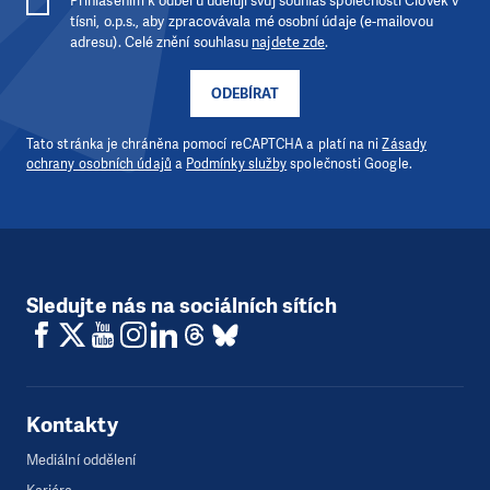
Přihlášením k odběru uděluji svůj souhlas společnosti Člověk v
tísni, o.p.s., aby zpracovávala mé osobní údaje (e-mailovou
adresu). Celé znění souhlasu
najdete zde
.
ODEBÍRAT
Tato stránka je chráněna pomocí reCAPTCHA a platí na ni
Zásady
ochrany osobních údajů
a
Podmínky služby
společnosti Google.
Sledujte nás na sociálních sítích
Kontakty
Mediální oddělení