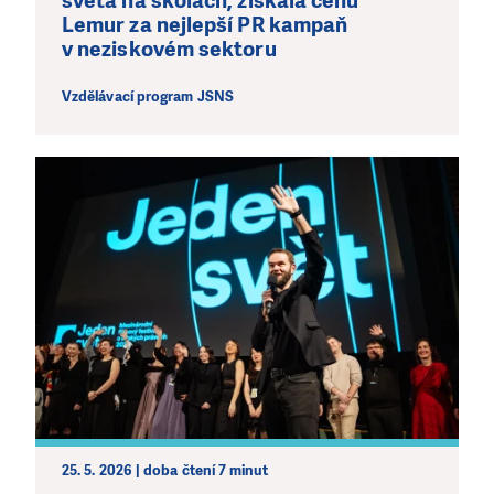
světa na školách, získala cenu
Lemur za nejlepší PR kampaň
v neziskovém sektoru
Vzdělávací program JSNS
25. 5. 2026 | doba čtení 7 minut