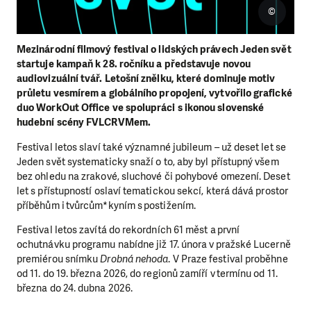
©
Mezinárodní filmový festival o lidských právech Jeden svět
startuje kampaň k 28. ročníku a představuje novou
audiovizuální tvář. Letošní znělku, které dominuje motiv
průletu vesmírem a globálního propojení, vytvořilo grafické
duo WorkOut Office ve spolupráci s ikonou slovenské
hudební scény FVLCRVMem.
Festival letos slaví také významné jubileum – už deset let se
Jeden svět systematicky snaží o to, aby byl přístupný všem
bez ohledu na zrakové, sluchové či pohybové omezení. Deset
let s přístupností oslaví tematickou sekcí, která dává prostor
příběhům i tvůrcům*kyním s postižením.
Festival letos zavítá do rekordních 61 měst a první
ochutnávku programu nabídne již 17. února v pražské Lucerně
premiérou snímku
Drobná nehoda
. V Praze festival proběhne
od 11. do 19. března 2026, do regionů zamíří v termínu od 11.
března do 24. dubna 2026.