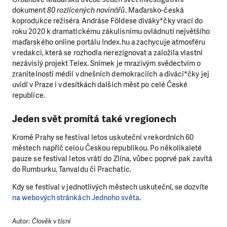
dokument
80 rozlícených novinářů
. Maďarsko-česká
koprodukce režiséra Andráse Földese diváky*čky vrací do
roku 2020 k dramatickému zákulisnímu ovládnutí největšího
maďarského online portálu Index.hu a zachycuje atmosféru
v redakci, která se rozhodla nerezignovat a založila vlastní
nezávislý projekt Telex. Snímek je mrazivým svědectvím o
zranitelnosti médií v dnešních demokraciích a diváci*čky jej
uvidí v Praze i v desítkách dalších měst po celé České
republice.
Jeden svět promítá také v regionech
Kromě Prahy se festival letos uskuteční v rekordních 60
městech napříč celou Českou republikou. Po několikaleté
pauze se festival letos vrátí do Zlína, vůbec poprvé pak zavítá
do Rumburku, Tanvaldu či Prachatic.
Kdy se festival v jednotlivých městech uskuteční, se dozvíte
na webových stránkách Jednoho světa
.
Autor: Člověk v tísni