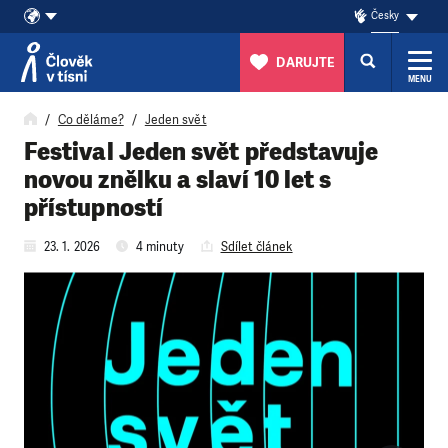
Česky
DARUJTE
MENU
Přeskočit na obsah
Co děláme?
Jeden svět
Festival Jeden svět představuje
novou znělku a slaví 10 let s
přístupností
23. 1. 2026
4 minuty
Sdílet článek