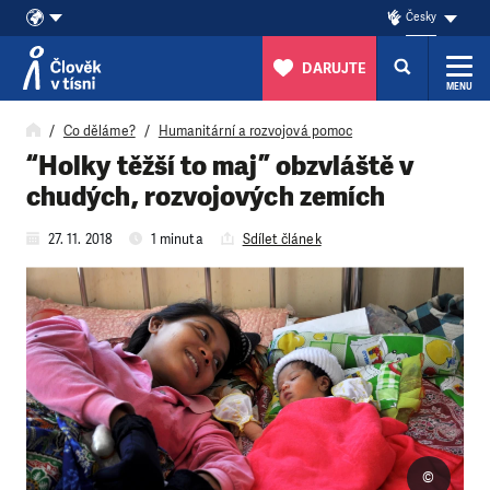
Česky
DARUJTE
MENU
Přeskočit na obsah
Co děláme?
Humanitární a rozvojová pomoc
“Holky těžší to maj” obzvláště v
chudých, rozvojových zemích
27. 11. 2018
1 minuta
Sdílet článek
©