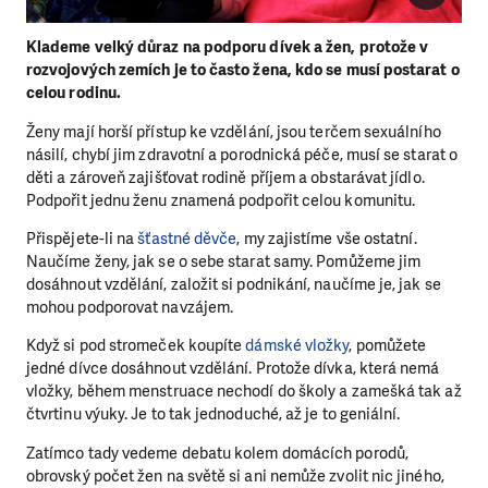
Klademe velký důraz na podporu dívek a žen, protože v
rozvojových zemích je to často žena, kdo se musí postarat o
celou rodinu.
Ženy mají horší přístup ke vzdělání, jsou terčem sexuálního
násilí, chybí jim zdravotní a porodnická péče, musí se starat o
děti a zároveň zajišťovat rodině příjem a obstarávat jídlo.
Podpořit jednu ženu znamená podpořit celou komunitu.
Přispějete-li na
šťastné děvče
, my zajistíme vše ostatní.
Naučíme ženy, jak se o sebe starat samy. Pomůžeme jim
dosáhnout vzdělání, založit si podnikání, naučíme je, jak se
mohou podporovat navzájem.
Když si pod stromeček koupíte
dámské vložky
, pomůžete
jedné dívce dosáhnout vzdělání. Protože dívka, která nemá
vložky, během menstruace nechodí do školy a zamešká tak až
čtvrtinu výuky. Je to tak jednoduché, až je to geniální.
Zatímco tady vedeme debatu kolem domácích porodů,
obrovský počet žen na světě si ani nemůže zvolit nic jiného,