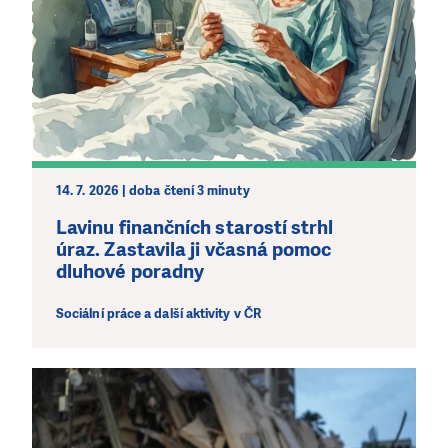
14. 7. 2026 | doba čtení 3 minuty
LÍBÍ SE VÁM, CO DĚLÁME?
Lavinu finančních starostí strhl
PODPOŘTE NÁS!
úraz. Zastavila ji včasná pomoc
dluhové poradny
Abychom mohli pomáhat smysluplně, neobejdeme se
bez Vaší podpory. Ať už se nám rozhodnete pomoci
Sociální práce a další aktivity v ČR
jedním darem nebo se stanete pravidelným dárcem
Klubu přátel, Vaše dary nám umožní pomoci vždy tam,
kde je to nejvíce potřeba.
DAROVAT
DAROVAT PRAVIDELNĚ