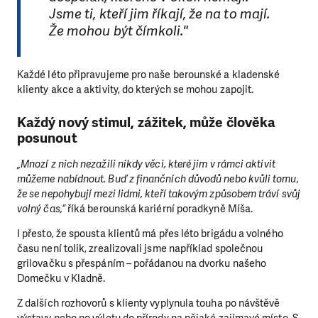
Jsme ti, kteří jim říkají, že na to mají.
Že mohou být čímkoli."
Každé léto připravujeme pro naše berounské a kladenské
klienty akce a aktivity, do kterých se mohou zapojit.
Každý nový stimul, zážitek, může člověka
posunout
„Mnozí z nich nezažili nikdy věci, které jim v rámci aktivit
můžeme nabídnout. Buď z finančních důvodů nebo kvůli tomu,
že se nepohybují mezi lidmi, kteří takovým způsobem tráví svůj
volný čas,“
říká berounská kariérní poradkyně Míša.
I přesto, že spousta klientů má přes léto brigádu a volného
času není tolik, zrealizovali jsme například společnou
grilovačku s přespáním – pořádanou na dvorku našeho
Domečku v Kladně.
Z dalších rozhovorů s klienty vyplynula touha po návštěvě