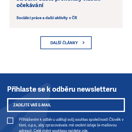
očekávání
Sociální práce a další aktivity v ČR
DALŠÍ ČLÁNKY
Přihlaste se k odběru newsletteru
Přihlášením k odběru uděluji svůj souhlas společnosti Člověk v
tísni, o.p.s., aby zpracovávala mé osobní údaje (e-mailovou
adresu). Celé znění souhlasu
najdete zde
.