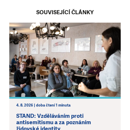
SOUVISEJÍCÍ ČLÁNKY
4. 8. 2026 | doba čtení 1 minuta
STAND: Vzděláváním proti
antisemitismu a za poznáním
židovské identity