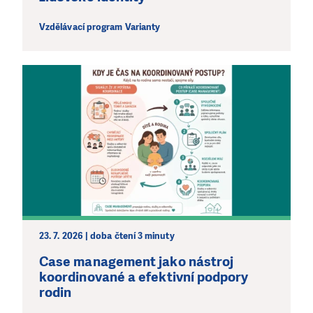
Vzdělávací program Varianty
LÍBÍ SE VÁM, CO DĚLÁME?
PODPOŘTE NÁS!
Abychom mohli pomáhat smysluplně, neobejdeme se
bez Vaší podpory. Ať už se nám rozhodnete pomoci
jedním darem nebo se stanete pravidelným dárcem
Klubu přátel, Vaše dary nám umožní pomoci vždy tam,
kde je to nejvíce potřeba.
DAROVAT
DAROVAT PRAVIDELNĚ
23. 7. 2026 | doba čtení 3 minuty
Case management jako nástroj
koordinované a efektivní podpory
rodin