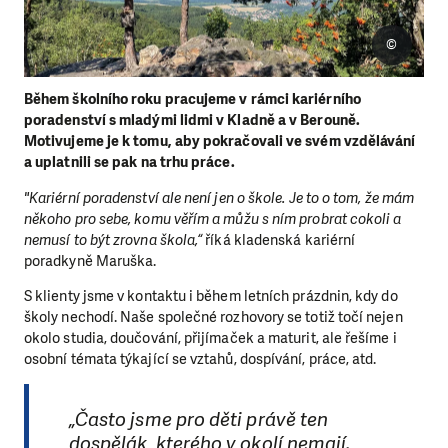
©
Během školního roku pracujeme v rámci kariérního
poradenství s mladými lidmi v Kladně a v Berouně.
Motivujeme je k tomu, aby pokračovali ve svém vzdělávání
a uplatnili se pak na trhu práce.
"Kariérní poradenství ale není jen o škole. J
e to o tom, že mám
někoho pro sebe, komu věřím a můžu s ním probrat cokoli a
nemusí to být zrovna škola,“
říká kladenská kariérní
poradkyně Maruška.
S klienty jsme v kontaktu i během letních prázdnin, kdy do
školy nechodí. Naše společné rozhovory se totiž točí nejen
okolo studia, doučování, přijímaček a maturit, ale řešíme i
osobní témata týkající se vztahů, dospívání, práce, atd.
„Často jsme pro děti právě ten
dospělák, kterého v okolí nemají.