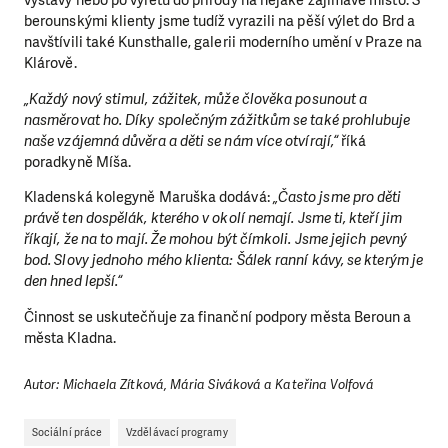
výstavy nebo po výletu do přírody na nějaké zajímavé místo. S
berounskými klienty jsme tudíž vyrazili na pěší výlet do Brd a
navštívili také Kunsthalle, galerii moderního umění v Praze na
Klárově.
„Každý nový stimul, zážitek, může člověka posunout a
nasměrovat ho. Díky společným zážitkům se také prohlubuje
naše vzájemná důvěra a děti se nám více otvírají,“
říká
poradkyně Míša.
Kladenská kolegyně Maruška dodává:
„Často jsme pro děti
právě ten dospělák, kterého v okolí nemají. Jsme ti, kteří jim
říkají, že na to mají. Že mohou být čímkoli. Jsme jejich pevný
bod. Slovy jednoho mého klienta: Šálek ranní kávy, se kterým je
den hned lepší.“
Činnost se uskutečňuje za finanční podpory města Beroun a
města Kladna.
Autor: Michaela Zítková, Mária Siváková a Kateřina Volfová
Sociální práce
Vzdělávací programy