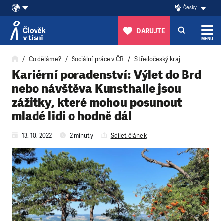
Česky
DARUJTE
MENU
Přeskočit na obsah
Co děláme?
Sociální práce v ČR
Středočeský kraj
Kariérní poradenství: Výlet do Brd
nebo návštěva Kunsthalle jsou
zážitky, které mohou posunout
mladé lidi o hodně dál
13. 10. 2022
2 minuty
Sdílet článek