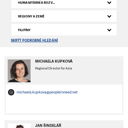
HUMANITÁRNÍ A ROZVOJOVÁ SEKCE
REGIONY A ZEMĚ
FILIPÍNY
SKRÝT PODROBNÉ HLEDÁNÍ
MICHAELA KUPKOVÁ
Regional Director for Asia
michaela.kupkova@peopleinneed.net
JAN ŠINDELÁŘ