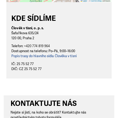
Leaflet
|
©
OpenStreetMap
contributors
KDE SÍDLÍME
Člověk v tísni, o. p. s.
Šafaříkova 635/24
120 00, Praha 2
Telefon:
+420 774 819 964
Dostupnost na telefonu: Po–Pá, 9:00–16:00
Popis trasy do hlavního sídla Člověka v tísni
IČ: 25 75 52 77
DIČ: CZ 25 75 52 77
KONTAKTUJTE NÁS
Nejste si jisti, na koho se obrátit? Kontaktujte nás
prostřednictvím tohoto formuláře