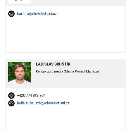
kariera@clovekvtisni.cz
LADISLAV BRUŠTÍK
Kontakt pro média (Media Project Manager)
+420 774 819 964
ladislav.brustik@clovekvtisni.cz