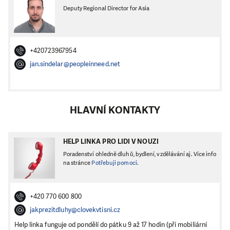
Deputy Regional Director for Asia
+420723967954
jan.sindelar@peopleinneed.net
HLAVNÍ KONTAKTY
HELP LINKA PRO LIDI V NOUZI
Poradenství ohledně dluhů, bydlení, vzdělávání aj. Více info
na stránce
Potřebuji pomoci
.
+420 770 600 800
jakprezitdluhy@clovekvtisni.cz
Help linka funguje od pondělí do pátku 9 až 17 hodin (při mobiliární