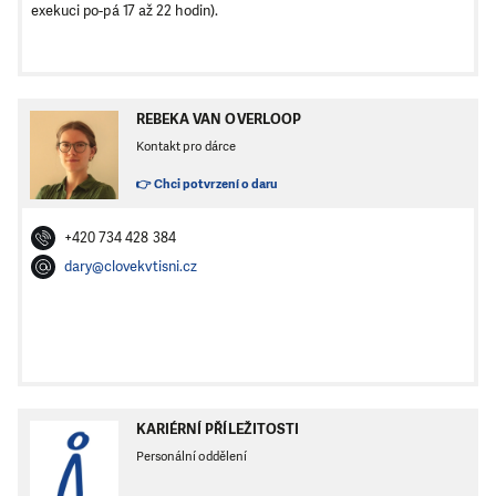
exekuci po-pá 17 až 22 hodin).
REBEKA VAN OVERLOOP
Kontakt pro dárce
👉 Chci potvrzení o daru
+420 734 428 384
dary@clovekvtisni.cz
KARIÉRNÍ PŘÍLEŽITOSTI
Personální oddělení