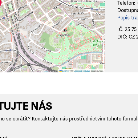
Telefon:
Dostupno
Popis tra
IČ: 25 75
DIČ: CZ 2
Leaflet
|
©
OpenStreetMap
contributors
TUJTE NÁS
koho se obrátit? Kontaktujte nás prostřednictvím tohoto formu