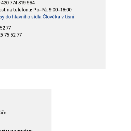
+420 774 819 964
st na telefonu: Po–Pá, 9:00–16:00
sy do hlavního sídla Člověka v tísni
 52 77
5 75 52 77
láře