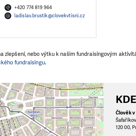
+420 774 819 964
ladislav.brustik@clovekvtisni.cz
 zlepšení, nebo výtku k našim fundraisingovým aktivit
kého fundraisingu
.
KDE
Člověk v t
Šafaříko
120 00, P