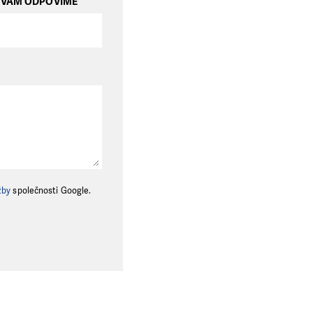
M VÁM ODPOVÍME
žby
společnosti Google.