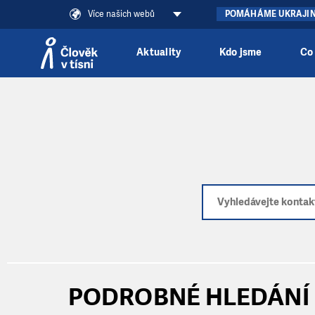
Více našich webů
POMÁHÁME UKRAJI
Aktuality
Kdo jsme
Co
Přeskočit na obsah
PODROBNÉ HLEDÁNÍ 