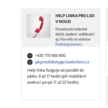
HELP LINKA PRO LIDI
V NOUZI
Poradenství ohledně
dluhů, bydlení, vzdělávání
aj. Více info na stránce
Potřebuji pomoci
.
+420 770 600 800
jakprezitdluhy@clovekvtisni.cz
Help linka funguje od pondělí do
pátku 9 až 17 hodin (při mobiliární
exekuci po-pá 17 až 22 hodin).