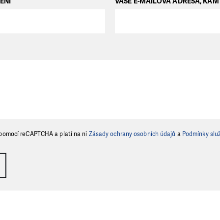
ENÍ
VAŠE E-MAILOVÁ ADRESA, KA
 pomocí reCAPTCHA a platí na ni
Zásady ochrany osobních údajů
a
Podmínky slu