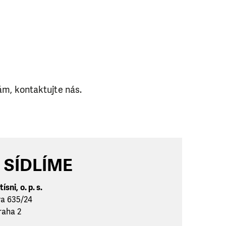
ám, kontaktujte nás.
 SÍDLÍME
ísni, o. p. s.
va 635/24
raha 2