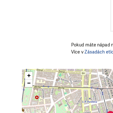
Pokud máte nápad na
Více v
Zásadách etic
+
−