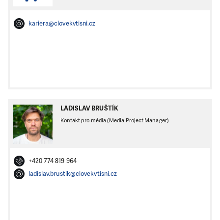
kariera@clovekvtisni.cz
LADISLAV BRUŠTÍK
Kontakt pro média (Media Project Manager)
+420 774 819 964
ladislav.brustik@clovekvtisni.cz