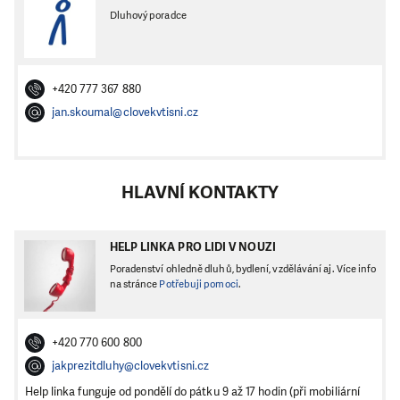
Dluhový poradce
+420 777 367 880
jan.skoumal@clovekvtisni.cz
HLAVNÍ KONTAKTY
HELP LINKA PRO LIDI V NOUZI
Poradenství ohledně dluhů, bydlení, vzdělávání aj. Více info
na stránce
Potřebuji pomoci
.
+420 770 600 800
jakprezitdluhy@clovekvtisni.cz
Help linka funguje od pondělí do pátku 9 až 17 hodin (při mobiliární