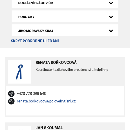
SOCIÁLNÍ PRÁCE V ČR
POBOČKY
JIHOMORAVSKÝ KRAJ
SKRÝT PODROBNÉ HLEDÁNÍ
RENATA BOŘKOVCOVÁ
Koordinátorka dluhového proadenství a helplinky
+420 728 096 540
renata.borkovcova@clovekvtisni.cz
JAN SKOUMAL