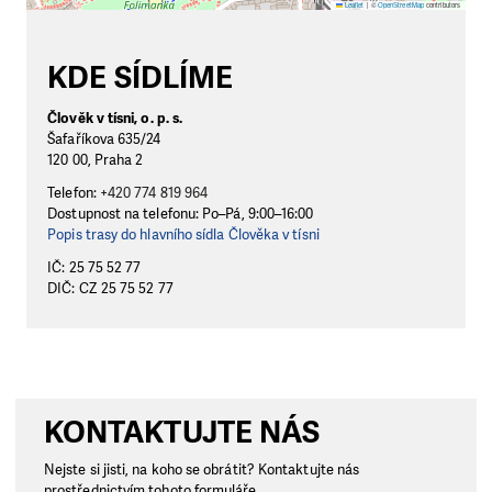
Leaflet
|
©
OpenStreetMap
contributors
KDE SÍDLÍME
Člověk v tísni, o. p. s.
Šafaříkova 635/24
120 00, Praha 2
Telefon:
+420 774 819 964
Dostupnost na telefonu: Po–Pá, 9:00–16:00
Popis trasy do hlavního sídla Člověka v tísni
IČ: 25 75 52 77
DIČ: CZ 25 75 52 77
KONTAKTUJTE NÁS
Nejste si jisti, na koho se obrátit? Kontaktujte nás
prostřednictvím tohoto formuláře