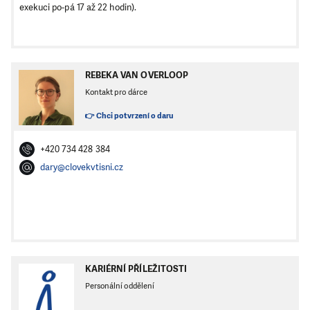
exekuci po-pá 17 až 22 hodin).
REBEKA VAN OVERLOOP
Kontakt pro dárce
👉 Chci potvrzení o daru
+420 734 428 384
dary@clovekvtisni.cz
KARIÉRNÍ PŘÍLEŽITOSTI
Personální oddělení