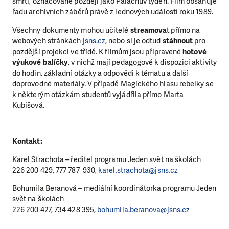
smrti, označované později jako Palachův týden. Film obsahuje
řadu archivních záběrů právě z lednových událostí roku 1989.
Všechny dokumenty mohou učitelé
streamova
t přímo na
webových stránkách
jsns.cz
, nebo si je odtud
stáhnout
pro
pozdější projekci ve třídě. K filmům jsou připravené
hotové
výukové balíčky
, v nichž mají pedagogové k dispozici aktivity
do hodin, základní otázky a odpovědi k tématu a další
doprovodné materiály. V případě Magického hlasu rebelky se
k některým otázkám studentů vyjádřila přímo Marta
Kubišová.
LÍBÍ SE VÁM, CO DĚLÁME?
PODPOŘTE NÁS!
Kontakt:
Abychom mohli pomáhat smysluplně, neobejdeme se
Karel Strachota – ředitel programu Jeden svět na školách
bez Vaší podpory. Ať už se nám rozhodnete pomoci
226 200 429, 777 787 930,
karel.strachota@jsns.cz
jedním darem nebo se stanete pravidelným dárcem
Klubu přátel, Vaše dary nám umožní pomoci vždy tam,
Bohumila Beranová – mediální koordinátorka programu Jeden
kde je to nejvíce potřeba.
svět na školách
226 200 427, 734 428 395,
bohumila.beranova@jsns.cz
DAROVAT
DAROVAT PRAVIDELNĚ