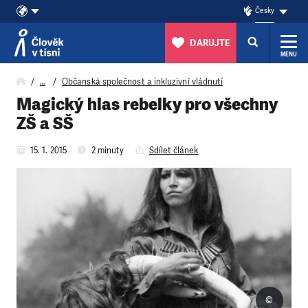
Česky
DARUJTE
MENU
Přeskočit na obsah
…
Občanská společnost a inkluzivní vládnutí
Magický hlas rebelky pro všechny
ZŠ a SŠ
15. 1. 2015
2 minuty
Sdílet článek
©