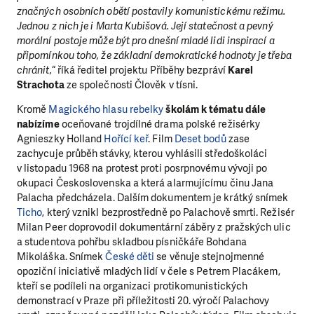
značných osobních obětí postavily komunistickému režimu.
Jednou z nich je i Marta Kubišová. Její statečnost a pevný
morální postoje může být pro dnešní mladé lidi inspirací a
připomínkou toho, že základní demokratické hodnoty je třeba
chránit,
“ říká ředitel projektu Příběhy bezpráví
Karel
Strachota
ze společnosti Člověk v tísni.
Kromě
Magického hlasu rebelky
školám k tématu dále
nabízíme
oceňované trojdílné drama polské režisérky
Agnieszky Holland
Hořící keř
. Film
Deset bodů
zase
zachycuje průběh stávky, kterou vyhlásili středoškoláci
v listopadu 1968 na protest proti posrpnovému vývoji po
okupaci Československa a která alarmujícímu činu Jana
Palacha předcházela. Dalším dokumentem je krátký snímek
Ticho
, který vznikl bezprostředně po Palachově smrti. Režisér
Milan Peer doprovodil dokumentární záběry z pražských ulic
a studentova pohřbu skladbou písničkáře Bohdana
Mikoláška. Snímek
České děti
se věnuje stejnojmenné
opoziční iniciativě mladých lidí v čele s Petrem Placákem,
kteří se podíleli na organizaci protikomunistických
demonstrací v Praze při příležitosti 20. výročí Palachovy