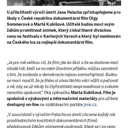
U příležitosti výročí úmrtí Jana Palacha zpřístupňujeme pro
školy v České republice dokumentární film Olgy
Sommerové o Martě Kubišové. Učitelé budou moci svým
žákům promítnout snímek, který získal hlavní diváckou
cenu na festivalu v Karlových Varech a který byl nominován
na Českého lva za nejlepší dokumentární film.
„
Je pro mě velikou ctí, že film jde do škol a že se dostane mezi
mladé lidi, kteří se na mém životním příběhu můžou seznámit
s tím, že svoboda a demokracie nejsou samozřejmost. Budou
se moci naučit, že je třeba si obou těchto věcí vážit a pečovat
o ně, aby se už nikdy ta čtyřicetiletá nespravedlnost a svévole
nemohla opakovat
,“ říká zpěvačka
Marta Kubišová
.
Film je
společně s výukovými a informačními materiály
pro učitele
dostupný on-line
na vzdělávacím portále
jsns.cz
.
„
V souvislosti s výročím Palachova úmrtí chceme každý rok
prostřednictvím kvalitních dokumentárních filmů
představovat žákům významné osobnosti, které se i za cenu