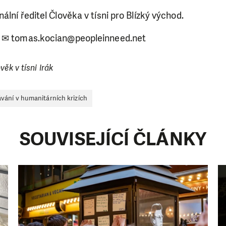
ální ředitel Člověka v tísni pro Blízký východ.
, ✉ tomas.kocian@peopleinneed.net
věk v tísni Irák
vání v humanitárních krizích
SOUVISEJÍCÍ ČLÁNKY