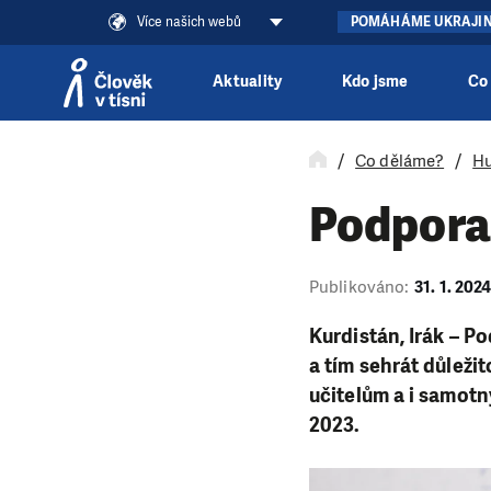
Více našich webů
POMÁHÁME UKRAJI
Aktuality
Kdo jsme
Co
Přeskočit na obsah
Co děláme?
Hu
Podpora 
Publikováno:
31. 1. 202
Kurdistán, Irák – P
a tím sehrát důleži
učitelům a i samotn
2023.