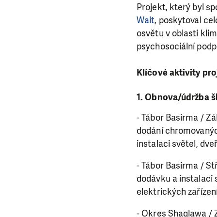
Projekt, který byl s
Wait
, poskytoval cel
osvětu v oblasti klim
psychosociální podp
Klíčové aktivity pro
1. Obnova/údržba š
- Tábor Basirma / Zá
dodání chromovaných
instalaci světel, dve
- Tábor Basirma / St
dodávku a instalaci 
elektrických zařízení
- Okres Shaqlawa / 