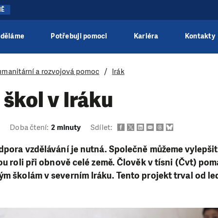
NĚ
 děláme
Potřebuji pomoci
Kariéra
Kontakty
manitární a rozvojová pomoc
Irák
škol v Iráku
4
Doba čtení:
2 minuty
Sdílet:
odpora vzdělávání je nutná. Společně můžeme vylepšit
tou roli při obnově celé země. Člověk v tísni (Čvt) po
ým školám v severním Iráku. Tento projekt trval od l