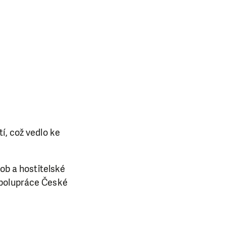
í, což vedlo ke
sob a hostitelské
spolupráce České