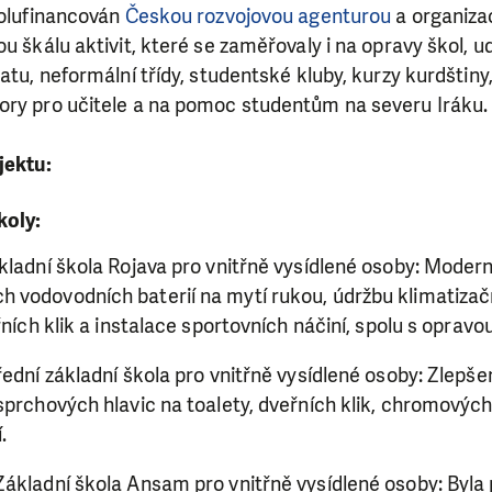
polufinancován
Českou rozvojovou agenturou
a organiza
ou škálu aktivit, které se zaměřovaly i na opravy škol, ud
atu, neformální třídy, studentské kluby, kurzy kurdštiny,
ory pro učitele a na pomoc studentům na severu Iráku
jektu:
koly:
kladní škola Rojava pro vnitřně vysídlené osoby: Moder
 vodovodních baterií na mytí rukou, údržbu klimatizač
řních klik a instalace sportovních náčiní, spolu s opravo
řední základní škola pro vnitřně vysídlené osoby: Zlepše
sprchových hlavic na toalety, dveřních klik, chromovýc
.
Základní škola Ansam pro vnitřně vysídlené osoby: Byl