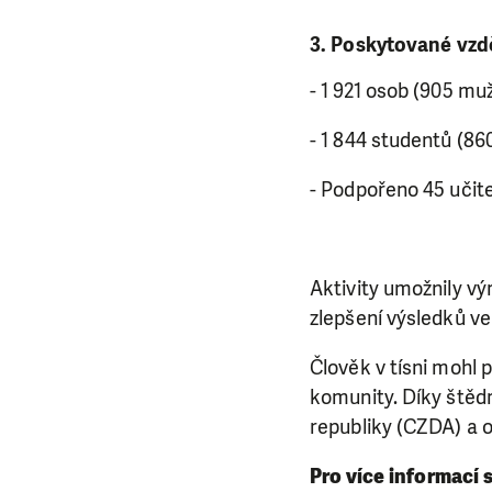
3. Poskytované vzd
- 1 921 osob (905 muž
- 1 844 studentů (86
- Podpořeno 45 učite
Aktivity umožnily vý
zlepšení výsledků ve
Člověk v tísni mohl 
komunity. Díky štěd
republiky (CZDA) a 
Pro více informací 