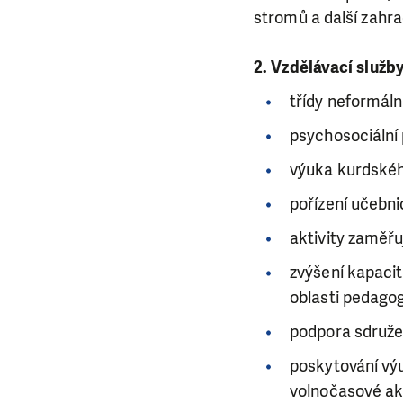
stromů a další zahra
2. Vzdělávací služb
třídy neformáln
psychosociální
výuka kurdskéh
pořízení učebni
aktivity zaměřuj
zvýšení kapacit
oblasti pedagog
podpora sdružen
poskytování vý
volnočasové akt