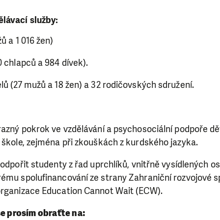
ělávací služby:
ů a 1 016 žen)
0 chlapců a 984 dívek).
lů (27 mužů a 18 žen) a 32 rodičovských sdružení.
razný pokrok ve vzdělávání a psychosociální podpoře dět
 škole, zejména při zkouškách z kurdského jazyka.
podpořit studenty z řad uprchlíků, vnitřně vysídlených o
rému spolufinancování ze strany Zahraniční rozvojové 
organizace Education Cannot Wait (ECW).
se prosím obraťte na: