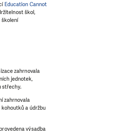
cí
Education Cannot
ržitelnost škol,
 školení
.
nizace zahrnovala
ních jednotek,
u střechy.
ní zahrnovala
h kohoutků a údržbu
a provedena výsadba