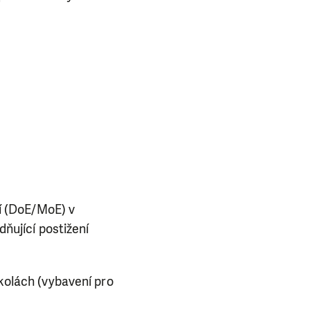
ní (DoE/MoE) v
ňující postižení
kolách (vybavení pro