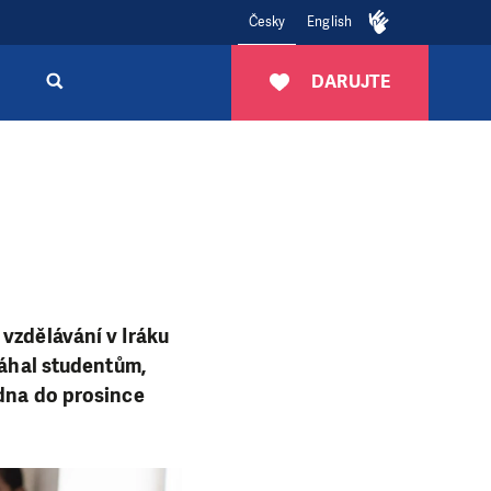
Česky
English
DARUJTE
 vzdělávání v Iráku
máhal studentům,
edna do prosince