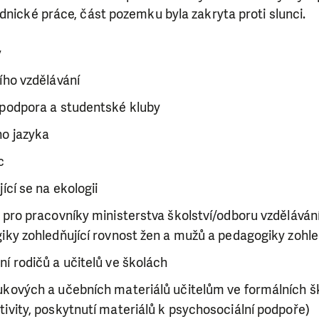
dnické práce, část pozemku byla zakryta proti slunci.
y
ího vzdělávání
 podpora a studentské kluby
o jazyka
c
ící se na ekologii
 pro pracovníky ministerstva školství/odboru vzdělává
iky zohledňující rovnost žen a mužů a pedagogiky zohled
í rodičů a učitelů ve školách
ukových a učebních materiálů učitelům ve formálních š
ivity, poskytnutí materiálů k psychosociální podpoře)