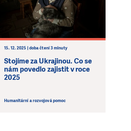
15. 12. 2025 | doba čtení 3 minuty
Stojíme za Ukrajinou. Co se
nám povedlo zajistit v roce
2025
Humanitární a rozvojová pomoc