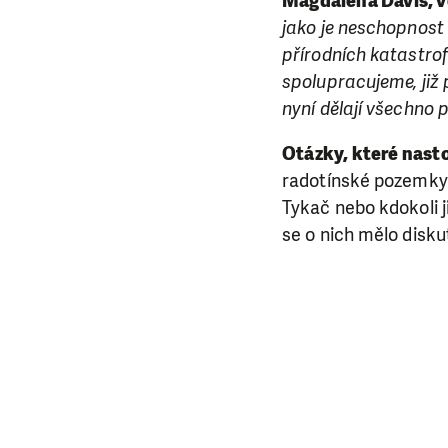
Magdaléna Davis, v
jako je neschopnost
přírodních katastro
spolupracujeme, již
nyní dělají všechno p
Otázky, které nastol
radotínské pozemky v
Tykač nebo kdokoli j
se o nich mělo disku