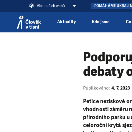
Více našich webů
POMÁHÁME UKRAJI
Aktuality
Kdo jsme
Co
Přeskočit na obsah
Podporuj
debaty 
Publikováno:
4. 7. 2023
Petice neziskové or
vhodnosti záměru na
přírodního parku u 
celoroční krytá sjez