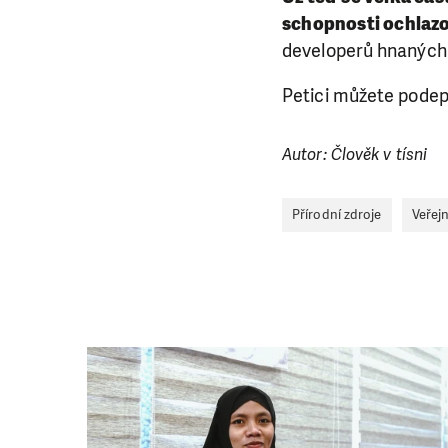
schopnosti ochlazo
developerů hnanýc
Petici můžete pode
Autor: Člověk v tísni
Přírodní zdroje
Veřej