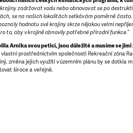
edoucí našich českých klimatických programů, k tom
 krajiny zadržovat vodu nebo obnovovat se po destrukti
fách, se na našich lokalitách setkávám poměrně často.
 poznaly hodnotu své krajiny skrze nějakou velmi nepří
ro to, aby v krajině obnovily potřebné přírodní funkce.“
ila Arnika svou peticí, jsou důležité a musíme se jimi
lastní prostřednictvím společnosti Rekreační zóna Rado
iný, změna jejich využití v územním plánu by se dotkla mn
tovat široce a veřejně.