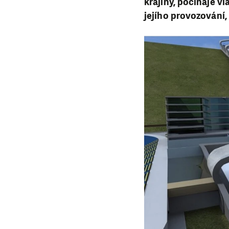
krajiny, počínaje v
jejího provozování,