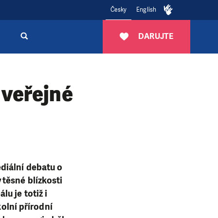
Česky
English
DARUJTE
 veřejné
diální debatu o
těsné blízkosti
u je totiž i
kolní přírodní