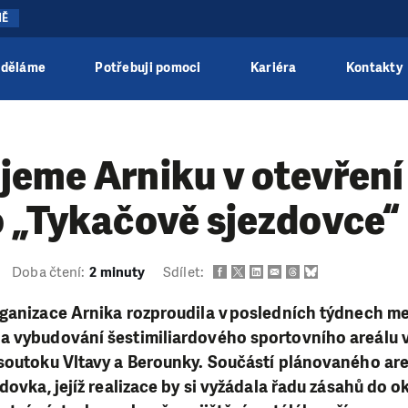
NĚ
 děláme
Potřebuji pomoci
Kariéra
Kontakty
eme Arniku v otevření
o „Tykačově sjezdovce“
Doba čtení:
2 minuty
Sdílet:
ganizace Arnika rozproudila v posledních týdnech me
 vybudování šestimiliardového sportovního areálu v 
soutoku Vltavy a Berounky. Součástí plánovaného areál
dovka, jejíž realizace by si vyžádala řadu zásahů do o