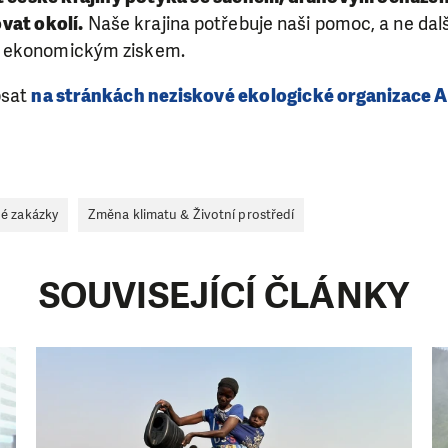
vat okolí.
Naše krajina potřebuje naši pomoc, a ne dalš
h ekonomickým ziskem.
psat
na stránkách neziskové ekologické organizace A
né zakázky
Změna klimatu & Životní prostředí
SOUVISEJÍCÍ ČLÁNKY