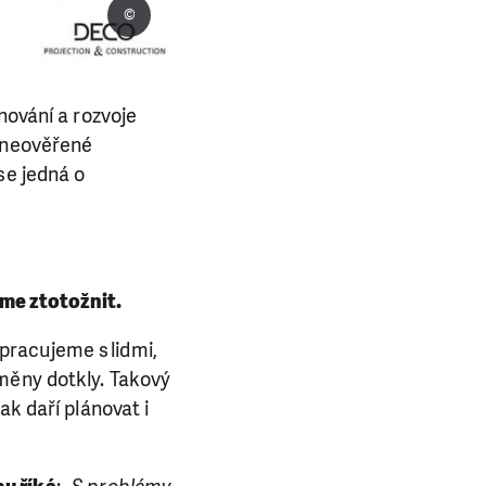
©
ánování a rozvoje
o neověřené
se jedná o
me ztotožnit.
racujeme s lidmi,
měny dotkly. Takový
ak daří plánovat i