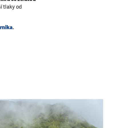
í tlaky od
rnika
.