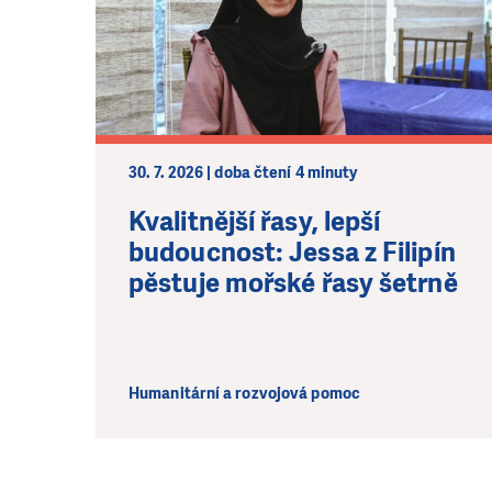
30. 7. 2026 | doba čtení 4 minuty
Kvalitnější řasy, lepší
budoucnost: Jessa z Filipín
pěstuje mořské řasy šetrně
Humanitární a rozvojová pomoc