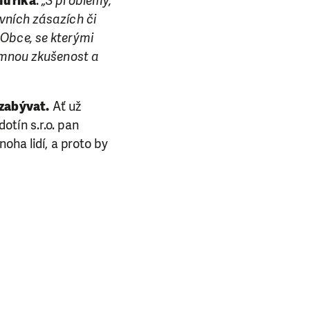
u říká
:
„S problémy,
vních zásazích či
 Obce, se kterými
jemnou zkušenost a
 zabývat.
Ať už
tín s.r.o. pan
oha lidí, a proto by