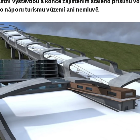
lastní výstavbou a konče zajištěním stálého přísunu 
 o náporu turismu v území ani nemluvě.