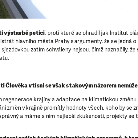
ti výstavbě petici
, proti které se ohradil jak Institut pl
gistrát hlavního města Prahy s argumenty, že se jedná 
 sjezdovkou zatím schváleny nejsou, čímž naznačily, že 
atu.
ti Člověka v tísni se však s takovým názorem nemůže
 regenerace krajiny a adaptace na klimatickou změnu p
ní změn v krajině promítly hodnoty všech, koho by se z
 správný a máme s ním nejlepší zkušenosti, projekty se t