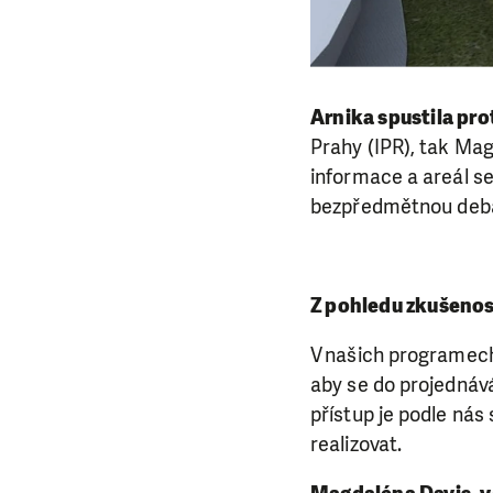
Arnika spustila pro
Prahy (IPR), tak Ma
informace a areál se
bezpředmětnou deb
Z pohledu zkušenos
V našich programech
aby se do projednává
přístup je podle nás
realizovat.