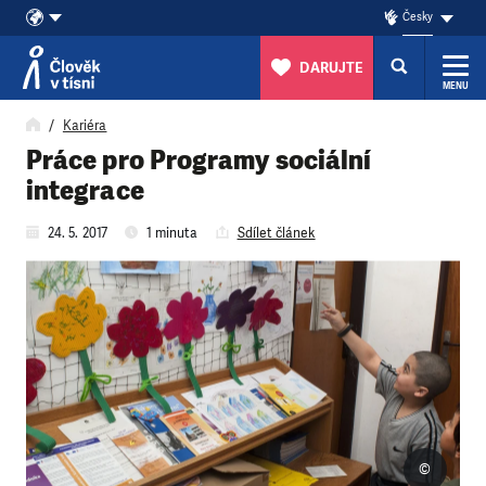
Česky
DARUJTE
MENU
Přeskočit na obsah
Kariéra
Práce pro Programy sociální
integrace
24. 5. 2017
1 minuta
Sdílet článek
©