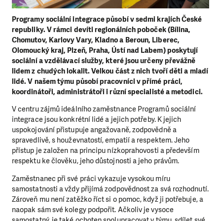
Programy sociální integrace působí v sedmi krajích České
republiky. V rámci devíti regionálních poboček (Bílina,
Chomutov, Karlovy Vary, Kladno a Beroun, Liberec,
Olomoucký kraj, Plzeň, Praha, Ústí nad Labem) poskytují
sociální a vzdělávací služby, které jsou určeny převážně
lidem z chudých lokalit. Velkou část z nich tvoří děti a mladí
lidé. V našem týmu působí pracovníci v přímé práci,
koordinátoři, administrátoři i různí specialisté a metodici.
V centru zájmů ideálního zaměstnance Programů sociální
integrace jsou konkrétní lidé a jejich potřeby. K jejich
uspokojování přistupuje angažovaně, zodpovědně a
spravedlivě, s houževnatostí, empatií a respektem. Jeho
přístup je založen na principu nízkoprahovosti a především
respektu ke člověku, jeho důstojnosti a jeho právům.
Zaměstnanec při své práci vykazuje vysokou míru
samostatnosti a vždy přijímá zodpovědnost za svá rozhodnutí.
Zároveň mu není zatěžko říct si o pomoc, když ji potřebuje, a
naopak sám své kolegy podpořit. Ačkoliv je vysoce
samostatný, je také ochoten spolupracovat v týmu, sdílet své