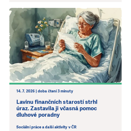
LÍBÍ SE VÁM, CO DĚLÁME?
PODPOŘTE NÁS!
Abychom mohli pomáhat smysluplně, neobejdeme se
bez Vaší podpory. Ať už se nám rozhodnete pomoci
jedním darem nebo se stanete pravidelným dárcem
Klubu přátel, Vaše dary nám umožní pomoci vždy tam,
kde je to nejvíce potřeba.
DAROVAT
DAROVAT PRAVIDELNĚ
14. 7. 2026 | doba čtení 3 minuty
Lavinu finančních starostí strhl
úraz. Zastavila ji včasná pomoc
dluhové poradny
Sociální práce a další aktivity v ČR