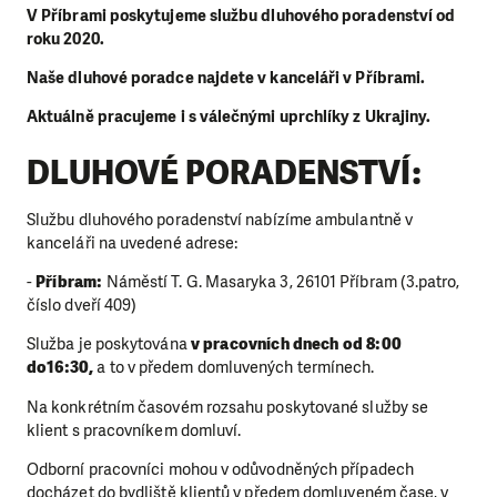
V Příbrami poskytujeme službu dluhového poradenství od
roku 2020.
Naše dluhové poradce najdete v kanceláři v Příbrami.
Aktuálně pracujeme i s válečnými uprchlíky z Ukrajiny.
DLUHOVÉ PORADENSTVÍ:
Službu dluhového poradenství nabízíme ambulantně v
kanceláři na uvedené adrese:
-
Příbram:
Náměstí T. G. Masaryka 3, 26101 Příbram (3.patro,
číslo dveří 409)
Služba je poskytována
v pracovních dnech od 8:00
do16:30,
a to v předem domluvených termínech.
Na konkrétním časovém rozsahu poskytované služby se
klient s pracovníkem domluví.
Odborní pracovníci mohou v odůvodněných případech
docházet do bydliště klientů v předem domluveném čase, v