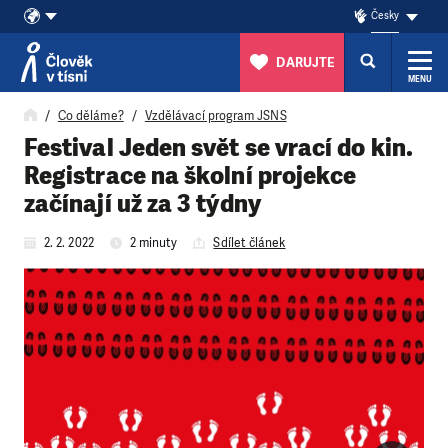
Česky
DARUJTE
MENU
Přeskočit na obsah
Co děláme?
Vzdělávací program JSNS
Festival Jeden svět se vrací do kin.
Registrace na školní projekce
začínají už za 3 týdny
2. 2. 2022
2 minuty
Sdílet článek