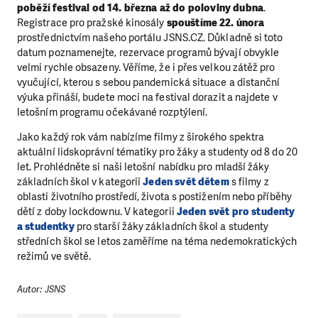
poběží festival od 14. března až do poloviny dubna
.
Registrace pro pražské kinosály
spouštíme 22. února
prostřednictvím našeho portálu JSNS.CZ. Důkladně si toto
datum poznamenejte, rezervace programů bývají obvykle
velmi rychle obsazeny. Věříme, že i přes velkou zátěž pro
vyučující, kterou s sebou pandemická situace a distanční
výuka přináší, budete moci na festival dorazit a najdete v
letošním programu očekávané rozptýlení.
Jako každý rok vám nabízíme filmy z širokého spektra
aktuální lidskoprávní tématiky pro žáky a studenty od 8 do 20
let. Prohlédněte si naši letošní nabídku pro mladší žáky
základních škol v kategorii
Jeden svět dětem
s filmy z
oblasti životního prostředí, života s postižením nebo příběhy
dětí z doby lockdownu. V kategorii
Jeden svět pro studenty
a studentky
pro starší žáky základních škol a studenty
středních škol se letos zaměříme na téma nedemokratických
režimů ve světě.
Autor: JSNS