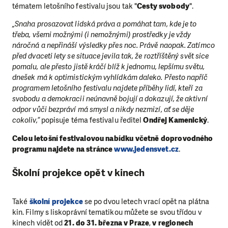
tématem letošního festivalu jsou tak "
Cesty svobody
".
„Snaha prosazovat lidská práva a pomáhat tam, kde je to
třeba, všemi možnými (i nemožnými) prostředky je vždy
náročná a nepřináší výsledky přes noc. Právě naopak. Zatímco
před dvaceti lety se situace jevila tak, že roztříštěný svět sice
pomalu, ale přesto jistě kráčí blíž k jednomu, lepšímu světu,
dnešek má k optimistickým vyhlídkám daleko. Přesto napříč
programem letošního festivalu najdete příběhy lidí, kteří za
svobodu a demokracii neúnavně bojují a dokazují, že aktivní
odpor vůči bezpráví má smysl a nikdy nezmizí, ať se děje
cokoliv,“
popisuje téma festivalu ředitel
Ondřej Kamenický
.
Celou letošní festivalovou nabídku včetně doprovodného
programu najdete na stránce
www.jedensvet.cz
.
Školní projekce opět v kinech
Také
školní projekce
se po dvou letech vrací opět na plátna
kin. Filmy s liskoprávní tematikou můžete se svou třídou v
kinech vidět od
21. do 31. března v Praze
,
v regionech