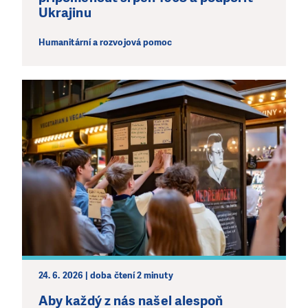
Ukrajinu
Humanitární a rozvojová pomoc
LÍBÍ SE VÁM, CO DĚLÁME?
PODPOŘTE NÁS!
Abychom mohli pomáhat smysluplně, neobejdeme se
bez Vaší podpory. Ať už se nám rozhodnete pomoci
jedním darem nebo se stanete pravidelným dárcem
Klubu přátel, Vaše dary nám umožní pomoci vždy tam,
kde je to nejvíce potřeba.
DAROVAT
DAROVAT PRAVIDELNĚ
24. 6. 2026 | doba čtení 2 minuty
Aby každý z nás našel alespoň