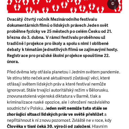
©
Dvacátý čtvrtý ročník Mezinárodního festivalu
dokumentárních filmů o lidských právech Jeden svět
proběhne fyzicky ve 25 městech po celém Česku od 21.
března do 3. dubna. V rámci festivalu proběhnou už
tradičně i projekce pro školy a spolu s nimi i oblíbené
debaty k tématům jednotlivých filmů se zajímavými hosty.
Registrace pro pražské školní projekce spouštíme 22.
února.
Před dvěma lety otřásla planetou i Jedním světem pandemie.
Ve stínu této nečekané aktuálnosti zůstávají věci, které
otřásají světem lidských práv a které festival nemůže
ignorovat. Stále trvající autoritářský režim v Bělorusku,
znovunastolená vojenská diktatura v Barmě, tlak a
kriminalizace ruské opozice, ale i ohrožení nezávislého
soudnictví v Polsku. J
eden svět nemůže tuto stále se
zhoršující situaci lidských práv ve světě přehlížet
a
nepřitáhnout k ní znovu pozornost. Zvláště ne v roce, kdy
Člověka v tísni čeká 30. výročí od založení
. Hlavním