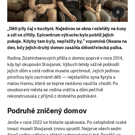
©
„Děti pily čaj v kuchyni. Najednou se okna rozletěly na kusy
a zdi se zřítily. Epicentrum výbuchu bylo poblíž jejich
pokoje. Kdyby tam byly, nepřežily by,“ vzpomíná Oksana na
den, kdy jejich druhý domov zasáhla dělostřelecká palba.
Rodina Zviahintsevových přišla o domov poprvé v roce 2014,
kdy byl okupován Slovjansk. Výbuch tehdy vážně poškodil
jejich dům a celá rodina musela uprchnout. Jejich jedinou
prioritou bylo zachránit děti — nejstaršího syna Kyryla a
malou Hannu, která se teprve nedávno naučila chodit. Po
osvobození města se rodina vrátila a dům pečlivě
rekonstruovala z příjmů z drobného podnikání.
Podruhé zničený domov
Jenže v roce 2022 se historie opakovala. Po celoplošné ruské
invazi museli Slovjansk znovu opustit. Nejprve všech sedm