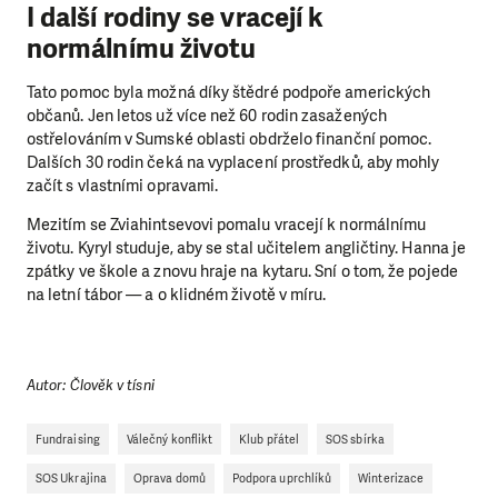
I další rodiny se vracejí k
normálnímu životu
Tato pomoc byla možná díky štědré podpoře amerických
občanů. Jen letos už více než 60 rodin zasažených
ostřelováním v Sumské oblasti obdrželo finanční pomoc.
Dalších 30 rodin čeká na vyplacení prostředků, aby mohly
začít s vlastními opravami.
Mezitím se Zviahintsevovi pomalu vracejí k normálnímu
životu. Kyryl studuje, aby se stal učitelem angličtiny. Hanna je
zpátky ve škole a znovu hraje na kytaru. Sní o tom, že pojede
na letní tábor — a o klidném životě v míru.
Autor: Člověk v tísni
Fundraising
Válečný konflikt
Klub přátel
SOS sbírka
SOS Ukrajina
Oprava domů
Podpora uprchlíků
Winterizace