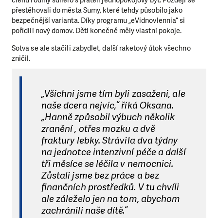
členů rodiny sdílelo s přáteli jednopokojový byt. Později se
přestěhovali do města Sumy, které tehdy působilo jako
bezpečnější varianta. Díky programu „eVidnovlennia“ si
pořídili nový domov. Děti konečně měly vlastní pokoje.
Sotva se ale stačili zabydlet, další raketový útok všechno
zničil.
„Všichni jsme tím byli zasaženi, ale
naše dcera nejvíc,“ říká Oksana.
„Hanně způsobil výbuch několik
zranění , otřes mozku a dvě
fraktury lebky. Strávila dva týdny
na jednotce intenzivní péče a další
tři měsíce se léčila v nemocnici.
Zůstali jsme bez práce a bez
finančních prostředků. V tu chvíli
ale záleželo jen na tom, abychom
zachránili naše dítě.“