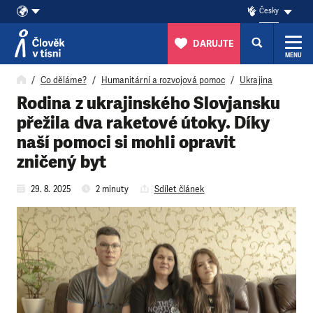
Česky
DARUJTE
MENU
Přeskočit na obsah
Co děláme?
Humanitární a rozvojová pomoc
Ukrajina
Rodina z ukrajinského Slovjansku
přežila dva raketové útoky. Díky
naší pomoci si mohli opravit
zničený byt
29. 8. 2025
2 minuty
Sdílet článek