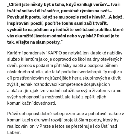
„Chtěli jste někdy být u toho, když vznikají verše?...Tváří
tvář básníkovi či básnířce, pomáhat rýmům na svět…
Povzbudit poetu, když se mu poezie rodí v hlavě?...A když,
inspirováni poezií, pocítíte touhu sami začít tvořit,
vyskočíte na pódium a předložíte své básně publiku, které
vás okamžitě jásotem odmění nebo vypíská? Pokud je to
tak, vítejte na slam poetry.“
Kariérní poradenství KAPPO se netýká jen klasické nabídky
služeb klientům jako je doprovod do škol na dny otevřených
dveří, pomoc s podáním přihlášky na SŠ a podpora během
následného studia, ale také pořádání workshopů. Ty mají za
cíl prostřednictvím nejrůznějších her a skupinových aktivit
zvýšit jednak rozhodovací kompetence dospívajících
a ukázat jim, jak lze vhodně naložit se svým životem v rámci
svých schopností a možností, ale také zlepšit jejich
komunikační dovednosti.
Právě schopnost dobré sebeprezentace a pohotové reakce v
komunikaci s druhými rozvíjí projekt Slam poetry, který byl
realizován loni v Praze a letos se přestěhuje i do Ústí nad
Labem.