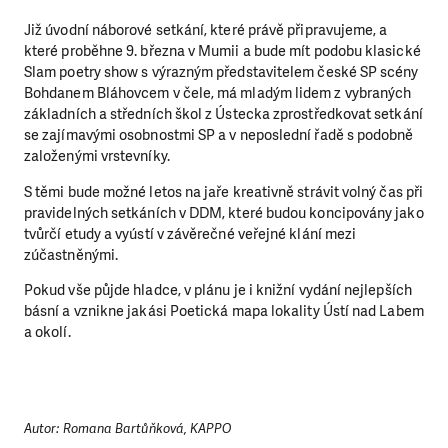
Již úvodní náborové setkání, které právě připravujeme, a
které proběhne 9. března v Mumii a bude mít podobu klasické
Slam poetry show s výrazným představitelem české SP scény
Bohdanem Bláhovcem v čele, má mladým lidem z vybraných
základních a středních škol z Ústecka zprostředkovat setkání
se zajímavými osobnostmi SP a v neposlední řadě s podobně
založenými vrstevníky.
S těmi bude možné letos na jaře kreativně strávit volný čas při
pravidelných setkáních v DDM, které budou koncipovány jako
tvůrčí etudy a vyústí v závěrečné veřejné klání mezi
zúčastněnými.
Pokud vše půjde hladce, v plánu je i knižní vydání nejlepších
básní a vznikne jakási Poetická mapa lokality Ústí nad Labem
a okolí.
Autor: Romana Bartůňková, KAPPO
LÍBÍ SE VÁM, CO DĚLÁME?