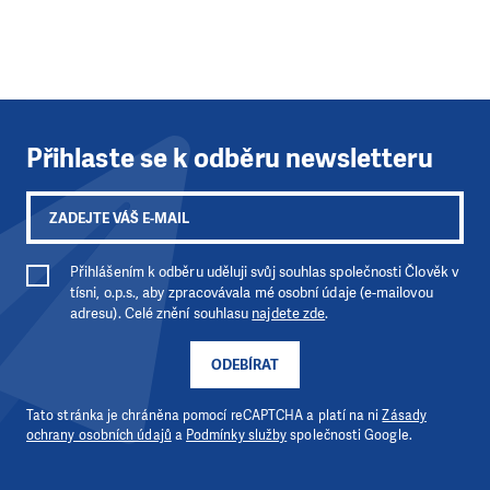
PODPOŘTE NÁS!
Abychom mohli pomáhat smysluplně, neobejdeme se
bez Vaší podpory. Ať už se nám rozhodnete pomoci
jedním darem nebo se stanete pravidelným dárcem
Klubu přátel, Vaše dary nám umožní pomoci vždy tam,
Přihlaste se k odběru newsletteru
kde je to nejvíce potřeba.
DAROVAT
DAROVAT PRAVIDELNĚ
Přihlášením k odběru uděluji svůj souhlas společnosti Člověk v
tísni, o.p.s., aby zpracovávala mé osobní údaje (e-mailovou
adresu). Celé znění souhlasu
najdete zde
.
ODEBÍRAT
Tato stránka je chráněna pomocí reCAPTCHA a platí na ni
Zásady
ochrany osobních údajů
a
Podmínky služby
společnosti Google.