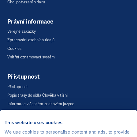
Chci potvrzení o daru
Právní informace
Veřejné zakázky
Zpracování osobních údajů
Cookies
Vnitřní oznamovací systém
Přístupnost
Přístupnost
Popis trasy do sídla Člověka v tísni
Informace v českém znakovém jazyce
This website uses cookies
©
Člověk v tísni, o.p.s.
, Šafaříkova 635/24, 120 00 Praha 2
We use cookies to personalise content and ads, to provide
Webová stránka běží na bezplatně poskytnutém server hostingu od