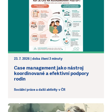
23. 7. 2026 | doba čtení 3 minuty
LÍBÍ SE VÁM, CO DĚLÁME?
Case management jako nástroj
PODPOŘTE NÁS!
koordinované a efektivní podpory
Abychom mohli pomáhat smysluplně, neobejdeme se
rodin
bez Vaší podpory. Ať už se nám rozhodnete pomoci
jedním darem nebo se stanete pravidelným dárcem
Sociální práce a další aktivity v ČR
Klubu přátel, Vaše dary nám umožní pomoci vždy tam,
kde je to nejvíce potřeba.