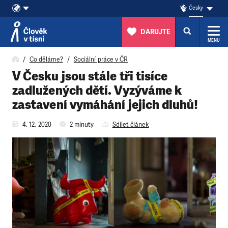
Česky
DARUJTE
MENU
Přeskočit na obsah
Co děláme?
Sociální práce v ČR
V Česku jsou stále tři tisíce
zadlužených dětí. Vyzýváme k
zastavení vymáhání jejich dluhů!
4. 12. 2020
2 minuty
Sdílet článek