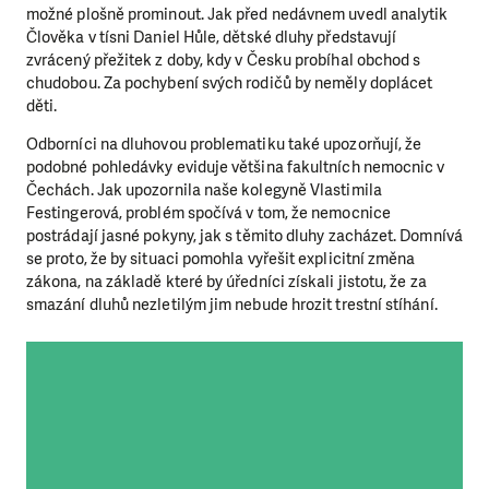
možné plošně prominout. Jak před nedávnem uvedl analytik
Člověka v tísni Daniel Hůle, dětské dluhy představují
zvrácený přežitek z doby, kdy v Česku probíhal obchod s
chudobou. Za pochybení svých rodičů by neměly doplácet
děti.
Odborníci na dluhovou problematiku také upozorňují, že
podobné pohledávky eviduje většina fakultních nemocnic v
Čechách. Jak upozornila naše kolegyně Vlastimila
Festingerová, problém spočívá v tom, že nemocnice
postrádají jasné pokyny, jak s těmito dluhy zacházet. Domnívá
se proto, že by situaci pomohla vyřešit explicitní změna
zákona, na základě které by úředníci získali jistotu, že za
smazání dluhů nezletilým jim nebude hrozit trestní stíhání.