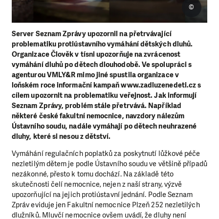
©
Server Seznam Zprávy upozornil na přetrvávající
problematiku protiústavního vymáhání dětských dluhů.
Organizace Člověk v tísni upozorňuje na zvrácenost
vymáhání dluhů po dětech dlouhodobě. Ve spolupráci s
agenturou VMLY&R mimo jiné spustila organizace v
loňském roce informační kampaň
www.zadluzenedeti.cz
s
cílem upozornit na problematiku veřejnost. Jak informují
Seznam Zprávy, problém stále přetrvává. Například
některé české fakultní nemocnice, navzdory nálezům
Ústavního soudu, nadále vymáhají po dětech neuhrazené
dluhy, které si nesou z dětství.
Vymáhání regulačních poplatků za poskytnutí lůžkové péče
nezletilým dětem je podle Ústavního soudu ve většině případů
nezákonné, přesto k tomu dochází. Na základě této
skutečnosti čelí nemocnice, nejen z naší strany, výzvě
upozorňující na jejich protiústavní jednání. Podle Seznam
Zpráv eviduje jen Fakultní nemocnice Plzeň 252 nezletilých
dlužníků. Mluvčí nemocnice ovšem uvádí, že dluhy není