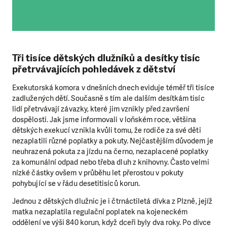
Tři tisíce dětských dlužníků a desítky tisíc
přetrvávajících pohledávek z dětství
Exekutorská komora v dnešních dnech eviduje téměř tři tisíce
zadlužených dětí. Současně s tím ale dalším desítkám tisíc
lidí přetrvávají závazky, které jim vznikly před završení
dospělosti. Jak jsme informovali v loňském roce, většina
dětských exekucí vznikla kvůli tomu, že rodiče za své děti
nezaplatili různé poplatky a pokuty. Nejčastějším důvodem je
neuhrazená pokuta za jízdu na černo, nezaplacené poplatky
za komunální odpad nebo třeba dluh z knihovny. Často velmi
nízké částky ovšem v průběhu let přerostou v pokuty
pohybující se v řádu desetitisíců korun.
Jednou z dětských dlužnic je i čtrnáctiletá dívka z Plzně, jejíž
matka nezaplatila regulační poplatek na kojeneckém
oddělení ve výši 840 korun, když dceři byly dva roky. Po dívce