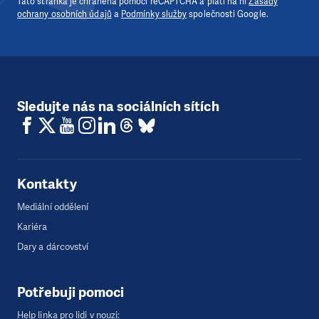
Tato stránka je chráněna pomocí reCAPTCHA a platí na ni
Zásady
ochrany osobních údajů
a
Podmínky služby
společnosti Google.
Sledujte nás na sociálních sítích
Kontakty
Mediální oddělení
Kariéra
Dary a dárcovství
Potřebuji pomoci
Help linka pro lidi v nouzi: