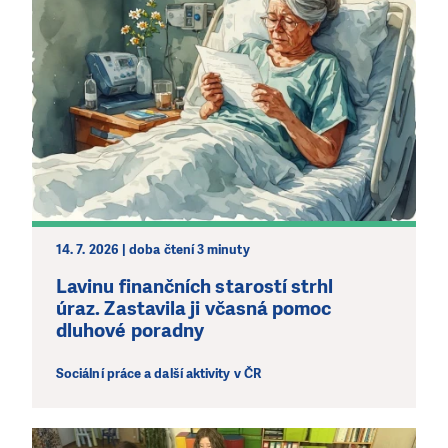
DAROVAT
DAROVAT PRAVIDELNĚ
14. 7. 2026 | doba čtení 3 minuty
Lavinu finančních starostí strhl
úraz. Zastavila ji včasná pomoc
dluhové poradny
Sociální práce a další aktivity v ČR