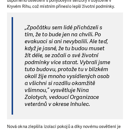
úsporného osvětlení s pohybovými senzory v ubytovně v
Kryvém Rihu, což místním přineslo lepší životní podmínky.
„Zpočátku sem lidé přicházeli s
tím, že to bude jen na chvíli. Po
evakuaci si ani nevybalili. Ale teď,
když je jasné, že tu budou muset
žít déle, se začali o své životní
podmínky více starat. Vybrali jsme
tuto budovu, protože tu v blízkém
okolí žije mnoho vysídlených osob
a všichni si rozdílu okamžitě
všimnou,“ vysvětluje Nina
Zolotych, vedoucí Organizace
veteránů v okrese Inhulec.
Nová okna zlepšila izolaci pokojů a díky novému osvětlení je