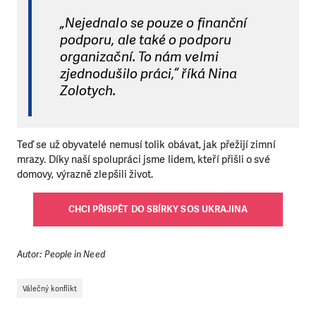
„Nejednalo se pouze o finanční
podporu, ale také o podporu
organizační. To nám velmi
zjednodušilo práci,“ říká Nina
Zolotych.
Teď se už obyvatelé nemusí tolik obávat, jak přežijí zimní
mrazy. Díky naší spolupráci jsme lidem, kteří přišli o své
domovy, výrazně zlepšili život.
CHCI PŘISPĚT DO SBÍRKY SOS UKRAJINA
Autor: People in Need
Válečný konflikt