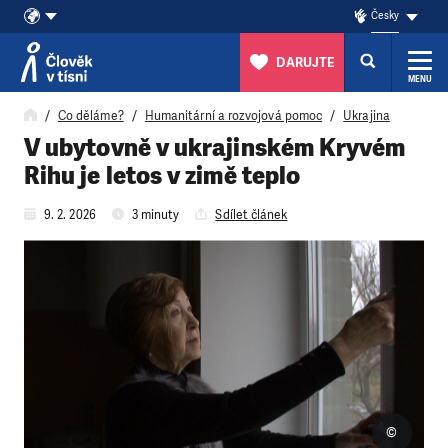
Česky
DARUJTE
MENU
Přeskočit na obsah
Co děláme?
Humanitární a rozvojová pomoc
Ukrajina
V ubytovně v ukrajinském Kryvém
Rihu je letos v zimě teplo
9. 2. 2026
3 minuty
Sdílet článek
©