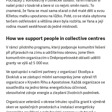
Pocházejí z Volnovachy v Doněcké oblasti. Yanin manžel si
našel práci v továrně a bere si co nejvíc směn navíc. To
znamená, že Yana se musí sama starat o dvě malé děti a svou
83letou matku upoutanou na lůžko. Poté, co se stala ubytovna
terčem ostřelování a většina oken byla rozbita, se Yana a její
rodina museli sestěhovat do jedné místnosti.
How we support people in collective centres
V rámci pilotního programu, který podporuje komunitní řešení
při přípravách na zimu a udržitelnou obnovu, jsme třem
komunitním organizacím v Dněpropetrovské oblasti udělili
granty ve výši až 5 000 eur.
Ve spolupráci s našimi partnery z organizací Ekodiya a
Ekoklub a se zástupci místní samosprávy jsme vybrali tři
organizace v Kryvém Rihu a Apostolove. Každá organizace se
soustředila na jedno téma: energetickou účinnost,
obnovitelné zdroje energie a zlepšení životních podmínek.
Organizace veteránů v okrese Inhulec využila grant k výměně
oken ve společných prostorách a instalaci energeticky