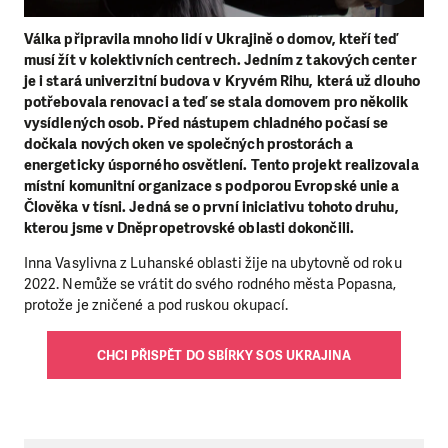
Válka připravila mnoho lidí v Ukrajině o domov, kteří teď
musí žít v kolektivních centrech. Jedním z takových center
je i stará univerzitní budova v Kryvém Rihu, která už dlouho
potřebovala renovaci a teď se stala domovem pro několik
vysídlených osob. Před nástupem chladného počasí se
dočkala nových oken ve společných prostorách a
energeticky úsporného osvětlení. Tento projekt realizovala
místní komunitní organizace s podporou Evropské unie a
Člověka v tísni. Jedná se o první iniciativu tohoto druhu,
kterou jsme v Dněpropetrovské oblasti dokončili.
Inna Vasylivna z Luhanské oblasti žije na ubytovně od roku
2022. Nemůže se vrátit do svého rodného města Popasna,
protože je zničené a pod ruskou okupací.
CHCI PŘISPĚT DO SBÍRKY SOS UKRAJINA