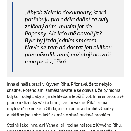
„Abych získala dokumenty, které
potřebuju pro odškodnění za svůj
zničený dům, musím jet do
Popasny. Ale kdo mě dovolí jít?
Byla by jízda jedním směrem.
Navíc se tam dá dostat jen oklikou
přes několik zemí, což stojí hrozně
moc peněz,“ říká.
Inna si našla práci v Kryvém Rihu. Přiznává, že to nebylo
snadné. Potenciální zaměstnavatelé se obávali, že by mohla
kdykoli odejít, aby si jinde hledala lepší život. Inna si proto své
práce uklízečky váží a bere ji velmi vážně. Říká, že na
ubytovně se celkem žít dá, ale chladno a dlouhé výpadky
elektřiny jsou obzvlášť v zimě ve staré budově problém.
Stejně jako Inna, ani Yana a její rodina nejsou z Kryvého Rihu.