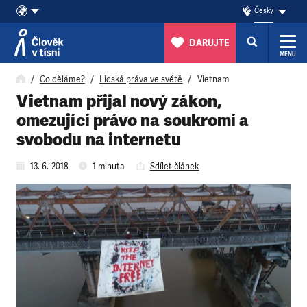
Česky
DARUJTE
MENU
Přeskočit na obsah
Co děláme?
Lidská práva ve světě
Vietnam
Vietnam přijal nový zákon,
omezující právo na soukromí a
svobodu na internetu
13. 6. 2018
1 minuta
Sdílet článek