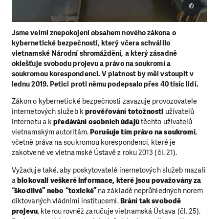
©
Jsme velmi znepokojeni obsahem nového zákona o
kybernetické bezpečnosti, který včera schválilo
vietnamské Národní shromáždění, a který zásadně
oklešťuje svobodu projevu a právo na soukromí a
soukromou korespondenci. V platnost by měl vstoupit v
lednu 2019. Petici proti němu podepsalo přes 40 tisíc lidí.
Zákon o kybernetické bezpečnosti zavazuje provozovatele
internetových služeb k
prověřování totožnosti
uživatelů
internetu a k
předávání osobních údajů
těchto uživatelů
vietnamským autoritám.
Porušuje tím právo na soukromí
,
včetně práva na soukromou korespondenci, které je
zakotvené ve vietnamské Ústavě z roku 2013 (čl. 21).
Vyžaduje také, aby poskytovatelé inernetových služeb mazali
a
blokovali veškeré informace, které jsou považovány za
“škodlivé” nebo “toxické”
na základě neprůhledných norem
diktovaných vládními institucemi.
Brání tak svobodě
projevu
, kterou rovněž zaručuje vietnamská Ústava (čl. 25).