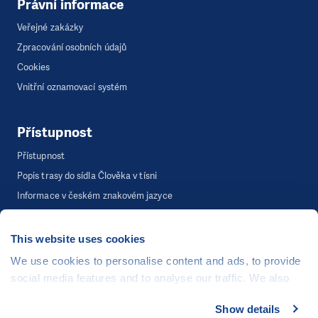
Právní informace
Veřejné zakázky
Zpracování osobních údajů
Cookies
Vnitřní oznamovací systém
Přístupnost
Přístupnost
Popis trasy do sídla Člověka v tísni
Informace v českém znakovém jazyce
This website uses cookies
©
Člověk v tísni, o.p.s.
, Šafaříkova 635/24, 120 00 Praha 2
We use cookies to personalise content and ads, to provide
Webová stránka běží na bezplatně poskytnutém server hostingu od
social media features and to analyse our traffic. We also
CZECHIA.COM
. Děkujeme.
share information about your use of our site with our social
Show details
Developed by
media, advertising and analytics partners who may