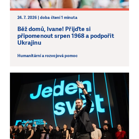
24. 7. 2026 | doba čtení 1 minuta
Běž domů, Ivane! Přijďte si
připomenout srpen 1968 a podpořit
Ukrajinu
Humanitární a rozvojová pomoc
LÍBÍ SE VÁM, CO DĚLÁME?
PODPOŘTE NÁS!
Abychom mohli pomáhat smysluplně, neobejdeme se