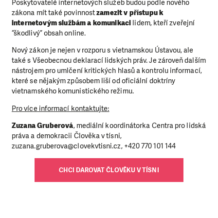
Poskytovatelé internetových služeb budou podle nového
zákona mít také povinnost
zamezit v přístupu k
internetovým službám a komunikaci
lidem, kteří zveřejní
“škodlivý” obsah online.
Nový zákon je nejen v rozporu s vietnamskou Ústavou, ale
také s Všeobecnou deklarací lidských práv. Je zároveň dalším
nástrojem pro umlčení kritických hlasů a kontrolu informací,
které se nějakým způsobem liší od oficiální doktríny
vietnamského komunistického režimu.
Pro více informací kontaktujte:
Zuzana Gruberová
, mediální koordinátorka Centra pro lidská
práva a demokracii Člověka v tísni,
zuzana.gruberova
@clovekvtisni.cz, +420 770 101 144
CHCI DAROVAT ČLOVĚKU V TÍSNI