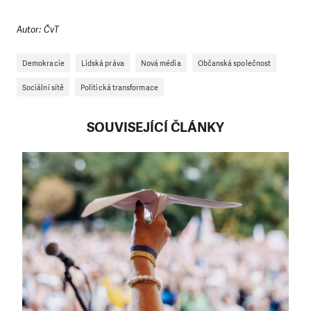
Autor: ČvT
Demokracie
Lidská práva
Nová média
Občanská společnost
Sociální sítě
Politická transformace
SOUVISEJÍCÍ ČLÁNKY