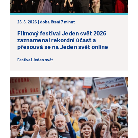
bez Vaší podpory. Ať už se nám rozhodnete pomoci
jedním darem nebo se stanete pravidelným dárcem
Klubu přátel, Vaše dary nám umožní pomoci vždy tam,
25. 5. 2026 | doba čtení 7 minut
kde je to nejvíce potřeba.
Filmový festival Jeden svět 2026
zaznamenal rekordní účast a
DAROVAT
DAROVAT PRAVIDELNĚ
přesouvá se na Jeden svět online
Festival Jeden svět