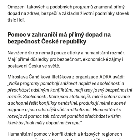
Omezení takových a podobných programů znamená přímý
dopad na zdraví, bezpečí a základní životní podmínky stovek
tisíc lidí.
Pomoc v zahraničí má přímý dopad na
bezpečnost České republiky
Navržené škrty nemají pouze etický a humanitární rozměr.
Mají přímé důsledky pro bezpečnost, ekonomické zájmy i
postavení Česka ve světě.
Miroslava Čančíková Illetšková z organizace ADRA uvádí:
„Naše programy pomáhají snižovat napětí ve společnosti a
předcházet násilným konfliktům, mají tedy jasný bezpečnostní
rozměr. Společnosti, které jsou stabilnější, méně polarizované
a schopné řešit konflikty nenásilně, produkují méně nucené
migrace a jsou odolnější vůči radikalizaci. Humanitární a
rozvojová pomoc tak zároveň pomáhá předcházet krizím,
které by jinak měly dopad na Evropu.“
Humanitární pomoc v konfliktních a krizových regionech