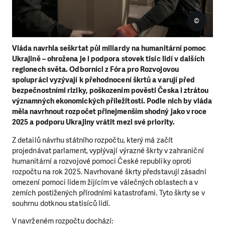
©
Vláda navrhla seškrtat půl miliardy na humanitární pomoc
Ukrajině – ohrožena je i podpora stovek tisíc lidí v dalších
regionech světa. Odborníci z Fóra pro Rozvojovou
spolupráci vyzývají k přehodnocení škrtů a varují před
bezpečnostními riziky, poškozením pověsti Česka i ztrátou
významných ekonomických příležitostí. Podle nich by vláda
měla navrhnout rozpočet přinejmenším shodný jako v roce
2025 a podporu Ukrajiny vrátit mezi své priority.
Z detailů návrhu státního rozpočtu, který má začít
projednávat parlament, vyplývají výrazné škrty v zahraniční
humanitární a rozvojové pomoci České republiky oproti
rozpočtu na rok 2025. Navrhované škrty představují zásadní
omezení pomoci lidem žijícím ve válečných oblastech a v
zemích postižených přírodními katastrofami. Tyto škrty se v
souhrnu dotknou statisíců lidí.
V navrženém rozpočtu dochází: