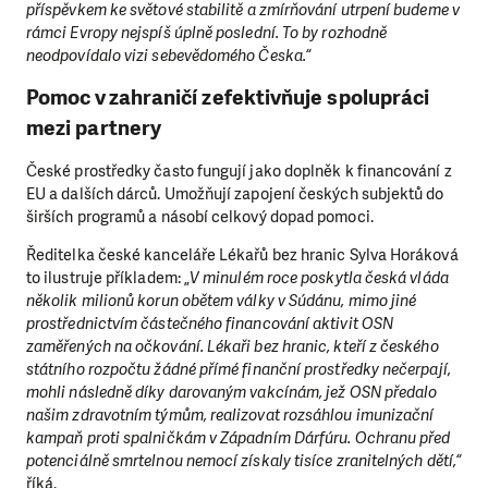
příspěvkem ke světové stabilitě a zmírňování utrpení budeme v
rámci Evropy nejspíš úplně poslední. To by rozhodně
neodpovídalo vizi sebevědomého Česka.“
Pomoc v zahraničí zefektivňuje spolupráci
mezi partnery
České prostředky často fungují jako doplněk k financování z
EU a dalších dárců. Umožňují zapojení českých subjektů do
širších programů a násobí celkový dopad pomoci.
Ředitelka české kanceláře Lékařů bez hranic Sylva Horáková
to ilustruje příkladem: „
V minulém roce poskytla česká vláda
několik milionů korun obětem války v Súdánu, mimo jiné
prostřednictvím částečného financování aktivit OSN
zaměřených na očkování. Lékaři bez hranic, kteří z českého
státního rozpočtu žádné přímé finanční prostředky nečerpají,
mohli následně díky darovaným vakcínám, jež OSN předalo
našim zdravotním týmům, realizovat rozsáhlou imunizační
kampaň proti spalničkám v Západním Dárfúru. Ochranu před
potenciálně smrtelnou nemocí získaly tisíce zranitelných dětí,“
říká.