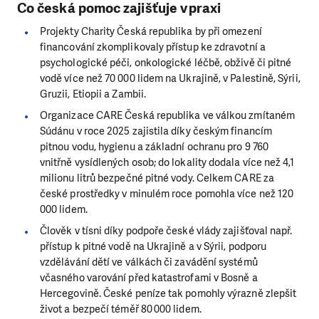
Co česká pomoc zajišťuje v praxi
Projekty Charity Česká republika by při omezení
financování zkomplikovaly přístup ke zdravotní a
psychologické péči, onkologické léčbě, obživě či pitné
vodě více než 70 000 lidem na Ukrajině, v Palestině, Sýrii,
Gruzii, Etiopii a Zambii.
Organizace CARE Česká republika ve válkou zmítaném
Súdánu v roce 2025 zajistila díky českým financím
pitnou vodu, hygienu a základní ochranu pro 9 760
vnitřně vysídlených osob; do lokality dodala více než 4,1
milionu litrů bezpečné pitné vody. Celkem CARE za
české prostředky v minulém roce pomohla více než 120
000 lidem.
Člověk v tísni díky podpoře české vlády zajišťoval např.
přístup k pitné vodě na Ukrajině a v Sýrii, podporu
vzdělávání dětí ve válkách či zavádění systémů
včasného varování před katastrofami v Bosně a
Hercegovině. České peníze tak pomohly výrazně zlepšit
život a bezpečí téměř 80 000 lidem.