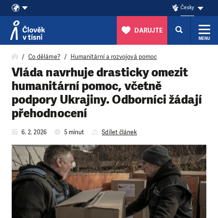
Česky
DARUJTE
MENU
Přeskočit na obsah
Co děláme?
Humanitární a rozvojová pomoc
Vláda navrhuje drasticky omezit
humanitární pomoc, včetně
podpory Ukrajiny. Odborníci žádají
přehodnocení
6. 2. 2026
5 minut
Sdílet článek