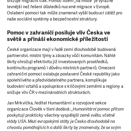
snižuje migrační tlak. Pomoc lidem „na místě“ je výrazně
levnější než řešení důsledků nucené migrace v Evropě.
Oslabení pomoci tak může znamenat vyšší budoucí zátěž pro
naše sociální systémy a bezpečnostní struktury.
Pomoc v zahraničí posiluje vliv Česka ve
světě a přináší ekonomické příležitosti
České organizace mají v řadě zemí dlouhodobě budovaná
partnerství, místní týmy a závazky vůči komunitám. Náhlé
škrty ohrožují efektivitu již investovaných prostředků,
kontinuitu programů i důvěru místních partnerů. Omezení
zahraniční pomoci oslabuje postavení České republiky jako
spolehlivého a předvídatelného partnera, komplikuje
budování vztahů a spolupráce s klíčovými zeměmi a regiony a
snižuje vliv ČR v mezinárodních strukturách.
Jan Mrkvička, ředitel Humanitární a rozvojové sekce
organizace Člověk v tísni dodává:
„Humanitární pomoc přitom
poskytují prakticky všechny vyspělejší země světa, včetně
vlády USA. Mezi evropskými státy je Česko dlouhodobě na
chvostu pomáhajících a další škrty by znamenaly, že se svým