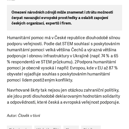
Omezení národních zdrojů může znamenat i ztrátu možnosti
čerpat navazující evropské prostředky a oslabit zapojení
českých organizací, expertů i firem.
Humanitární pomoc má v České republice dlouhodobě silnou
podporu veřejnosti. Podle dat STEM souhlasí s poskytováním
humanitární pomoci velká většina Čechů a výrazná většina
podporuje i obnovu infrastruktury v Ukrajině (např. 74 % a 65
% respondentů ve STEM průzkumu). 2Podpora humanitární
pomoci je obecně vysoká i napříč Evropou, kde v EU až 87 %
obyvatel vyjadřuje souhlas s poskytováním humanitární
pomoci lidem postiženým konflikty.
Navrhované škrty tak nejsou jen otázkou zahraniční politiky,
ale jdou proti dlouhodobě deklarovaným hodnotám solidarity
a odpovědnosti, které česká a evropská veřejnost podporuje.
Autor: Člověk v tísni