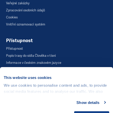
Veřejné zakázky
Zpracování osobních údajů
Cookies
Vnitřní oznamovací systém
Přístupnost
Přístupnost
Popis trasy do sídla Člověka v tísni
Informace v českém znakovém jazyce
This website uses cookies
©
Člověk v tísni, o.p.s.
, Šafaříkova 635/24, 120 00 Praha 2
We use cookies to personalise content and ads, to provide
Webová stránka běží na bezplatně poskytnutém server hostingu od
social media features and to analyse our traffic. We also
CZECHIA.COM
. Děkujeme.
share information about your use of our site with our social
Show details
media, advertising and analytics partners who may
Developed by
combine it with other information that you’ve provided to
UI & UX
Michal Kruška
a
Michal Brtníček