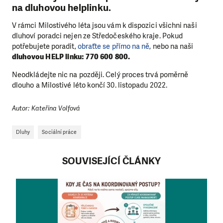
na dluhovou helplinku.
V rámci Milostivého léta jsou vám k dispozici všichni naši
dluhoví poradci nejen ze Středočeského kraje.
Pokud
potřebujete poradit,
obraťte se přímo na ně
, nebo na naši
dluhovou HELP linku: 770 600 800.
Neodkládejte nic na později. Celý proces trvá poměrně
dlouho a Milostivé léto končí 30. listopadu 2022.
Autor: Kateřina Volfová
Dluhy
Sociální práce
SOUVISEJÍCÍ ČLÁNKY