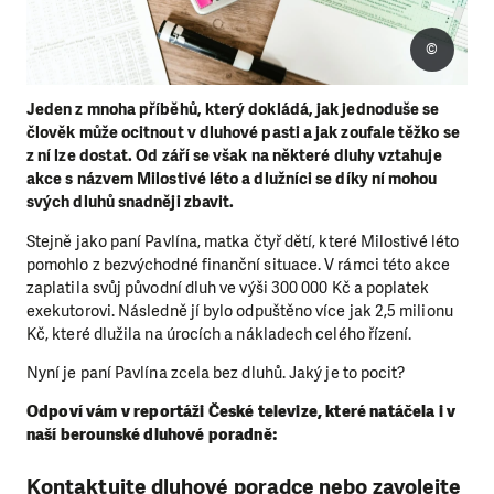
©
Jeden z mnoha příběhů, který dokládá, jak jednoduše se
člověk může ocitnout v dluhové pasti a jak zoufale těžko se
z ní lze dostat. Od září se však na některé dluhy vztahuje
akce s názvem Milostivé léto a dlužníci se díky ní mohou
svých dluhů snadněji zbavit.
Stejně jako paní Pavlína, matka čtyř dětí, které Milostivé léto
pomohlo z bezvýchodné finanční situace.
V rámci této akce
zaplatila svůj původní dluh ve výši 300 000 Kč a poplatek
exekutorovi. Následně jí bylo odpuštěno více jak 2,5 milionu
Kč, které dlužila na úrocích a nákladech celého řízení.
Nyní je paní Pavlína zcela bez dluhů. Jaký je to pocit?
Odpoví vám v reportáži České televize, které natáčela i v
naší berounské dluhové poradně:
Kontaktujte dluhové poradce nebo zavolejte