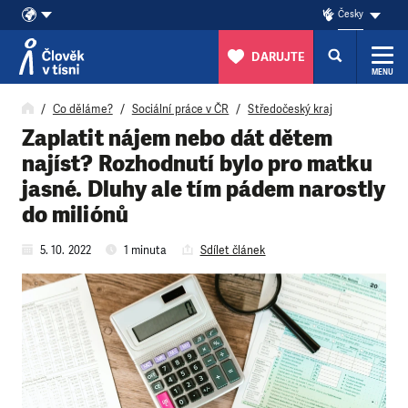
Česky
DARUJTE
MENU
Přeskočit na obsah
Co děláme?
Sociální práce v ČR
Středočeský kraj
Zaplatit nájem nebo dát dětem
najíst? Rozhodnutí bylo pro matku
jasné. Dluhy ale tím pádem narostly
do miliónů
5. 10. 2022
1 minuta
Sdílet článek