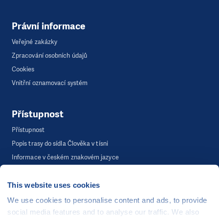
Právní informace
Veřejné zakázky
Zpracování osobních údajů
Cookies
Vnitřní oznamovací systém
Přístupnost
Přístupnost
Popis trasy do sídla Člověka v tísni
Informace v českém znakovém jazyce
This website uses cookies
©
Člověk v tísni, o.p.s.
, Šafaříkova 635/24, 120 00 Praha 2
We use cookies to personalise content and ads, to provide
Webová stránka běží na bezplatně poskytnutém server hostingu od
social media features and to analyse our traffic. We also
CZECHIA.COM
. Děkujeme.