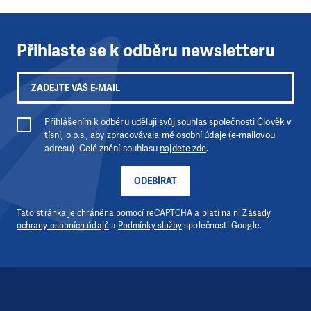
Přihlaste se k odběru newsletteru
LÍBÍ SE VÁM, CO DĚLÁME?
Přihlášením k odběru uděluji svůj souhlas společnosti Člověk v
tísni, o.p.s., aby zpracovávala mé osobní údaje (e-mailovou
PODPOŘTE NÁS!
adresu). Celé znění souhlasu
najdete zde
.
Abychom mohli pomáhat smysluplně, neobejdeme se
ODEBÍRAT
bez Vaší podpory. Ať už se nám rozhodnete pomoci
jedním darem nebo se stanete pravidelným dárcem
Klubu přátel, Vaše dary nám umožní pomoci vždy tam,
Tato stránka je chráněna pomocí reCAPTCHA a platí na ni
Zásady
ochrany osobních údajů
a
Podmínky služby
společnosti Google.
kde je to nejvíce potřeba.
DAROVAT
DAROVAT PRAVIDELNĚ