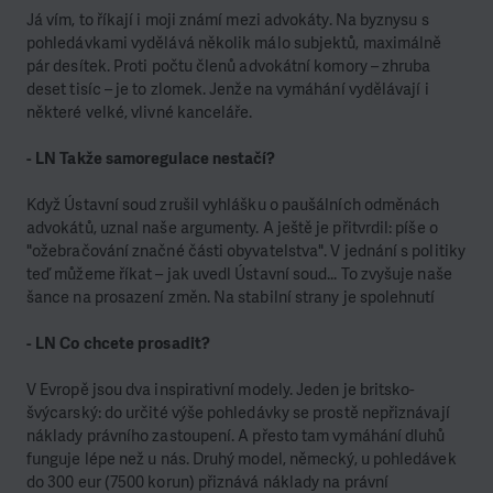
Já vím, to říkají i moji známí mezi advokáty. Na byznysu s
pohledávkami vydělává několik málo subjektů, maximálně
pár desítek. Proti počtu členů advokátní komory – zhruba
deset tisíc – je to zlomek. Jenže na vymáhání vydělávají i
některé velké, vlivné kanceláře.
- LN Takže samoregulace nestačí?
Když Ústavní soud zrušil vyhlášku o paušálních odměnách
advokátů, uznal naše argumenty. A ještě je přitvrdil: píše o
"ožebračování značné části obyvatelstva". V jednání s politiky
teď můžeme říkat – jak uvedl Ústavní soud... To zvyšuje naše
šance na prosazení změn. Na stabilní strany je spolehnutí
- LN Co chcete prosadit?
V Evropě jsou dva inspirativní modely. Jeden je britsko-
švýcarský: do určité výše pohledávky se prostě nepřiznávají
náklady právního zastoupení. A přesto tam vymáhání dluhů
funguje lépe než u nás. Druhý model, německý, u pohledávek
do 300 eur (7500 korun) přiznává náklady na právní