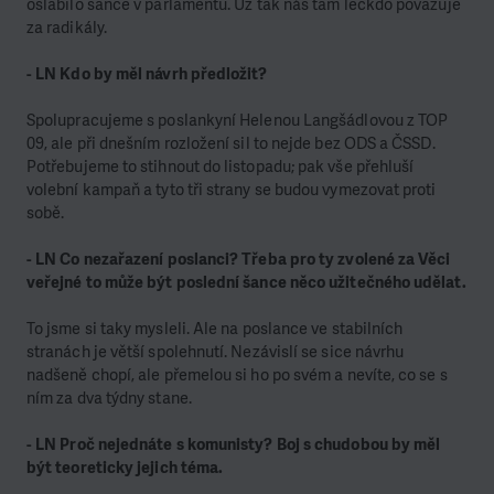
oslabilo šance v parlamentu. Už tak nás tam leckdo považuje
za radikály.
- LN Kdo by měl návrh předložit?
Spolupracujeme s poslankyní Helenou Langšádlovou z TOP
09, ale při dnešním rozložení sil to nejde bez ODS a ČSSD.
Potřebujeme to stihnout do listopadu; pak vše přehluší
volební kampaň a tyto tři strany se budou vymezovat proti
sobě.
- LN Co nezařazení poslanci? Třeba pro ty zvolené za Věci
veřejné to může být poslední šance něco užitečného udělat.
To jsme si taky mysleli. Ale na poslance ve stabilních
stranách je větší spolehnutí. Nezávislí se sice návrhu
nadšeně chopí, ale přemelou si ho po svém a nevíte, co se s
ním za dva týdny stane.
- LN Proč nejednáte s komunisty? Boj s chudobou by měl
být teoreticky jejich téma.