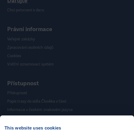
Darujte
Chci potvrzení o daru
Právní informace
Veřejné zakázky
Zpracování osobních údajů
Cookies
Vnitřní oznamovací systém
Přístupnost
Přístupnost
Popis trasy do sídla Člověka v tísni
Informace v českém znakovém jazyce
This website uses cookies
©
Člověk v tísni, o.p.s.
, Šafaříkova 635/24, 120 00 Praha 2