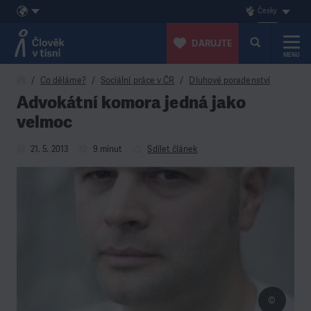
Česky
DARUJTE
MENU
Přeskočit na obsah
Co děláme?
Sociální práce v ČR
Dluhové poradenství
Advokátní komora jedná jako
velmoc
21. 5. 2013
9 minut
Sdílet článek
©