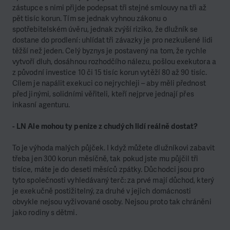
zástupce s nimi přijde podepsat tři stejné smlouvy na tři až
pět tisíc korun. Tím se jednak vyhnou zákonu o
spotřebitelském úvěru, jednak zvýší riziko, že dlužník se
dostane do prodlení: uhlídat tři závazky je pro nezkušené lidi
těžší než jeden. Celý byznys je postavený na tom, že rychle
vytvoří dluh, dosáhnou rozhodčího nálezu, pošlou exekutora a
z původní investice 10 či 15 tisíc korun vytěží 80 až 90 tisíc.
Cílem je napálit exekuci co nejrychleji – aby měli přednost
před jinými, solidními věřiteli, kteří nejprve jednají přes
inkasní agenturu.
- LN Ale mohou ty peníze z chudých lidí reálně dostat?
To je výhoda malých půjček. I když můžete dlužníkovi zabavit
třeba jen 300 korun měsíčně, tak pokud jste mu půjčil tři
tisíce, máte je do deseti měsíců zpátky. Důchodci jsou pro
tyto společnosti vyhledávaný terč: za prvé mají důchod, který
je exekučně postižitelný, za druhé v jejich domácnosti
obvykle nejsou vyživované osoby. Nejsou proto tak chráněni
jako rodiny s dětmi.