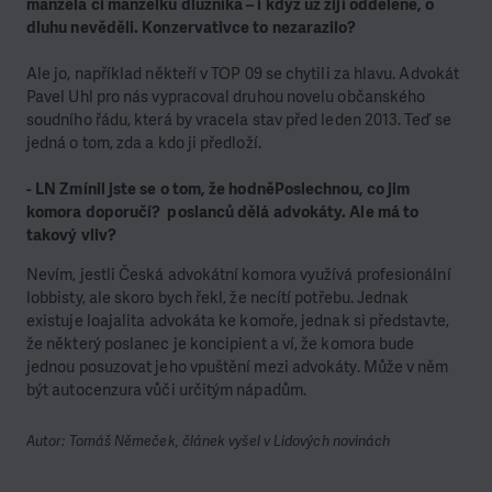
manžela či manželku dlužníka – i když už žijí odděleně, o
dluhu nevěděli. Konzervativce to nezarazilo?
Ale jo, například někteří v TOP 09 se chytili za hlavu. Advokát
Pavel Uhl pro nás vypracoval druhou novelu občanského
soudního řádu, která by vracela stav před leden 2013. Teď se
jedná o tom, zda a kdo ji předloží.
- LN Zmínil jste se o tom, že hodněPoslechnou, co jim
komora doporučí? poslanců dělá advokáty. Ale má to
takový vliv?
Nevím, jestli Česká advokátní komora využívá profesionální
lobbisty, ale skoro bych řekl, že necítí potřebu. Jednak
existuje loajalita advokáta ke komoře, jednak si představte,
že některý poslanec je koncipient a ví, že komora bude
jednou posuzovat jeho vpuštění mezi advokáty. Může v něm
být autocenzura vůči určitým nápadům.
Autor: Tomáš Němeček, článek vyšel v Lidových novinách