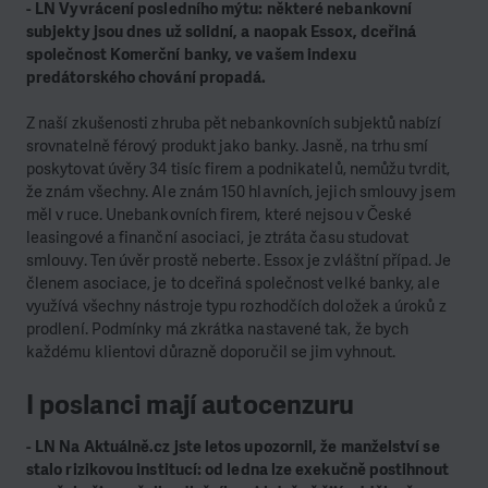
- LN Vyvrácení posledního mýtu: některé nebankovní
subjekty jsou dnes už solidní, a naopak Essox, dceřiná
společnost Komerční banky, ve vašem indexu
predátorského chování propadá.
Z naší zkušenosti zhruba pět nebankovních subjektů nabízí
srovnatelně férový produkt jako banky. Jasně, na trhu smí
poskytovat úvěry 34 tisíc firem a podnikatelů, nemůžu tvrdit,
že znám všechny. Ale znám 150 hlavních, jejich smlouvy jsem
měl v ruce. Unebankovních firem, které nejsou v České
leasingové a finanční asociaci, je ztráta času studovat
smlouvy. Ten úvěr prostě neberte. Essox je zvláštní případ. Je
členem asociace, je to dceřiná společnost velké banky, ale
využívá všechny nástroje typu rozhodčích doložek a úroků z
prodlení. Podmínky má zkrátka nastavené tak, že bych
každému klientovi důrazně doporučil se jim vyhnout.
I poslanci mají autocenzuru
- LN Na Aktuálně.cz jste letos upozornil, že manželství se
stalo rizikovou institucí: od ledna lze exekučně postihnout