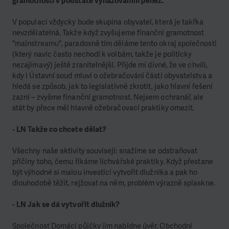
gramotnosti v podstatě vyhazováním peněz.
V populaci vždycky bude skupina obyvatel, která je takřka
nevzdělatelná. Takže když zvyšujeme finanční gramotnost
"mainstreamu", paradoxně tím děláme tento okraj společnosti
(který navíc často nechodí k volbám, takže je politicky
nezajímavý) ještě zranitelnější. Přijde mi divné, že ve chvíli,
kdy i Ústavní soud mluví o ožebračování části obyvatelstva a
hledá se způsob, jak to legislativně zkrotit, jako hlavní řešení
zazní – zvyšme finanční gramotnost. Nejsem ochranář, ale
stát by přece měl hlavně ožebračovací praktiky omezit.
- LN Takže co chcete dělat?
Všechny naše aktivity souvisejí: snažíme se odstraňovat
příčiny toho, čemu říkáme lichvářské praktiky. Když přestane
být výhodné si malou investicí vytvořit dlužníka a pak ho
dlouhodobě těžit, rejžovat na něm, problém výrazně splaskne.
- LN Jak se dá vytvořit dlužník?
Společnost Domácí půjčky jim nabídne úvěr. Obchodní