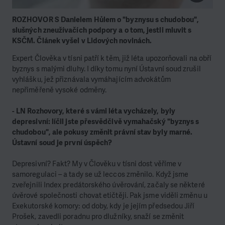
ROZHOVOR S
Danielem
Hůlem
o "byznysu s chudobou",
slušných zneužívačích podpory a o tom, jestli mluvit s
KSČM. Článek vyšel v Lidových novinách.
Expert Člověka v tísni patří k těm, již léta upozorňovali na obří
byznys s malými dluhy. I díky tomu nyní Ústavní soud zrušil
vyhlášku, jež přiznávala vymáhajícím advokátům
nepřiměřeně vysoké odměny.
- LN Rozhovory, které s vámi léta vycházely, byly
depresivní: líčil jste přesvědčivě vymahačský "byznys s
chudobou", ale pokusy změnit právní stav byly marné.
Ústavní soud je první úspěch?
Depresivní? Fakt? My v Člověku v tísni dost věříme v
samoregulaci – a tady se už leccos změnilo. Když jsme
zveřejnili Index predátorského úvěrování, začaly se některé
úvěrové společnosti chovat etičtěji. Pak jsme viděli změnu u
Exekutorské komory: od doby, kdy je jejím předsedou Jiří
Prošek, zavedli poradnu pro dlužníky, snaží se změnit