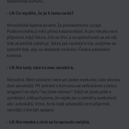
stavovskou kulturu...
- LN Co myslíte, že je k tomu vede?
Mimořádně špatná pověst. Za předsednictví Juraje
Podkonického ji měli přímo katastrofální. A pro nikoho není
příjemné, když řekne, čím se živí, a ve společnosti se od něj
lidé okamžitě odtahují. Takže jak narůstá krize, snažíme se
vytvořit tlak, aby se obdobně změnila i Česká advokátní
komora.
- LN Ale tady vám to moc nezabírá.
Nezabírá. Mezi poslanci není ani jeden exekutor, zato docela
dost advokátů. Při jednání s komorou se setkáváme s jistou
arogancí ve stylu "my jsme velmoc". Když se proto píše o
vymáhání, zdůrazňujeme, že nejde jen o odměny exekutorů,
ale i advokátů. Víme, že to řadě advokátů není příjemné,
nechtějí s tím být spojeni.
- LN Ale mnoha z nich se to opravdu netýká.