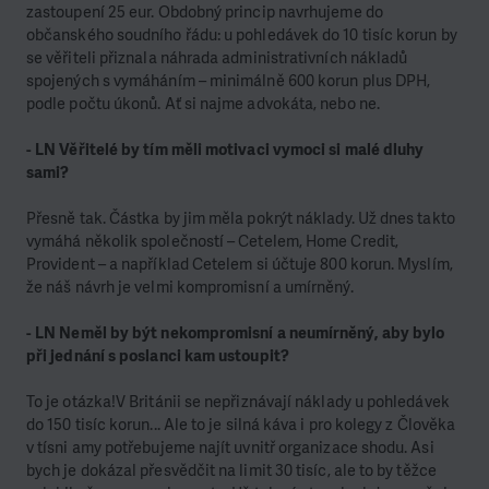
zastoupení 25 eur. Obdobný princip navrhujeme do
občanského soudního řádu: u pohledávek do 10 tisíc korun by
se věřiteli přiznala náhrada administrativních nákladů
spojených s vymáháním – minimálně 600 korun plus DPH,
podle počtu úkonů. Ať si najme advokáta, nebo ne.
- LN Věřitelé by tím měli motivaci vymoci si malé dluhy
sami?
Přesně tak. Částka by jim měla pokrýt náklady. Už dnes takto
vymáhá několik společností – Cetelem, Home Credit,
Provident – a například Cetelem si účtuje 800 korun. Myslím,
že náš návrh je velmi kompromisní a umírněný.
- LN Neměl by být nekompromisní a neumírněný, aby bylo
při jednání s poslanci kam ustoupit?
To je otázka!V Británii se nepřiznávají náklady u pohledávek
do 150 tisíc korun... Ale to je silná káva i pro kolegy z Člověka
v tísni amy potřebujeme najít uvnitř organizace shodu. Asi
bych je dokázal přesvědčit na limit 30 tisíc, ale to by těžce