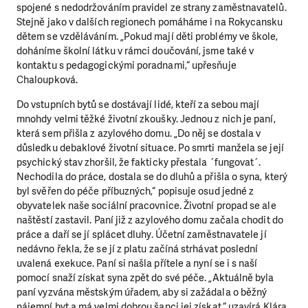
spojené s nedodržováním pravidel ze strany zaměstnavatelů.
Stejně jako v dalších regionech pomáháme i na Rokycansku
dětem se vzděláváním. „Pokud mají děti problémy ve škole,
doháníme školní látku v rámci doučování, jsme také v
kontaktu s pedagogickými poradnami,“ upřesňuje
Chaloupková.
Do vstupních bytů se dostávají lidé, kteří za sebou mají
mnohdy velmi těžké životní zkoušky. Jednou z nich je paní,
která sem přišla z azylového domu. „Do něj se dostala v
důsledku debaklové životní situace. Po smrti manžela se její
psychický stav zhoršil, že fakticky přestala ´fungovat´.
Nechodila do práce, dostala se do dluhů a přišla o syna, který
byl svěřen do péče příbuzných,“ popisuje osud jedné z
obyvatelek naše sociální pracovnice. Životní propad se ale
naštěstí zastavil. Paní již z azylového domu začala chodit do
práce a daří se jí splácet dluhy. Účetní zaměstnavatele jí
nedávno řekla, že se jí z platu začíná strhávat poslední
uvalená exekuce. Paní si našla přítele a nyní se i s naší
pomocí snaží získat syna zpět do své péče. „Aktuálně byla
paní vyzvána městským úřadem, aby si zažádala o běžný
nájemní byt a má velmi dobrou šanci jej získat,“ uzavírá Klára