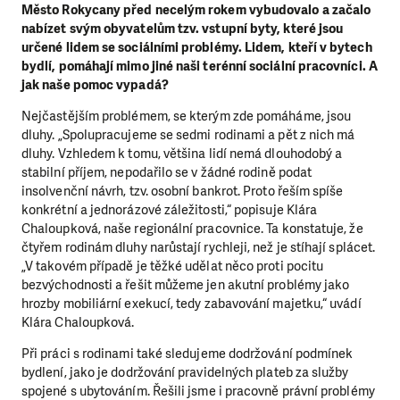
Město Rokycany před necelým rokem vybudovalo a začalo
nabízet svým obyvatelům tzv. vstupní byty, které jsou
určené lidem se sociálními problémy. Lidem, kteří v bytech
bydlí, pomáhají mimo jiné naši terénní sociální pracovníci. A
jak naše pomoc vypadá?
Nejčastějším problémem, se kterým zde pomáháme, jsou
dluhy. „Spolupracujeme se sedmi rodinami a pět z nich má
dluhy. Vzhledem k tomu, většina lidí nemá dlouhodobý a
stabilní příjem, nepodařilo se v žádné rodině podat
insolvenční návrh, tzv. osobní bankrot. Proto řeším spíše
konkrétní a jednorázové záležitosti,“ popisuje Klára
Chaloupková, naše regionální pracovnice. Ta konstatuje, že
čtyřem rodinám dluhy narůstají rychleji, než je stíhají splácet.
„V takovém případě je těžké udělat něco proti pocitu
bezvýchodnosti a řešit můžeme jen akutní problémy jako
hrozby mobiliární exekucí, tedy zabavování majetku,“ uvádí
Klára Chaloupková.
Při práci s rodinami také sledujeme dodržování podmínek
bydlení, jako je dodržování pravidelných plateb za služby
spojené s ubytováním. Řešili jsme i pracovně právní problémy