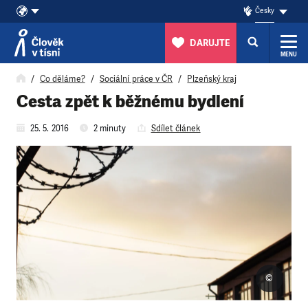
Česky
DARUJTE
MENU
Přeskočit na obsah
Co děláme?
Sociální práce v ČR
Plzeňský kraj
Cesta zpět k běžnému bydlení
25. 5. 2016
2 minuty
Sdílet článek
©