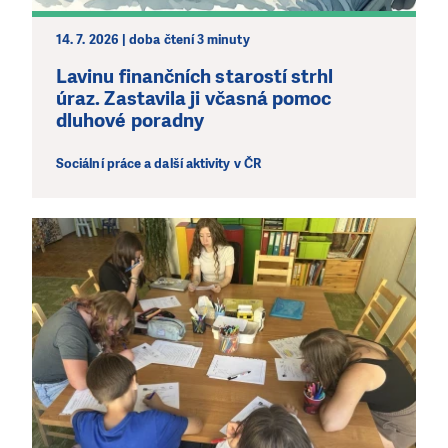
bez Vaší podpory. Ať už se nám rozhodnete pomoci
jedním darem nebo se stanete pravidelným dárcem
14. 7. 2026 | doba čtení 3 minuty
Klubu přátel, Vaše dary nám umožní pomoci vždy tam,
kde je to nejvíce potřeba.
Lavinu finančních starostí strhl
úraz. Zastavila ji včasná pomoc
dluhové poradny
DAROVAT
DAROVAT PRAVIDELNĚ
Sociální práce a další aktivity v ČR