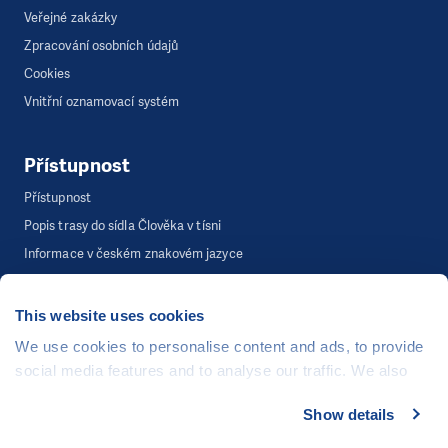
Veřejné zakázky
Zpracování osobních údajů
Cookies
Vnitřní oznamovací systém
Přístupnost
Přístupnost
Popis trasy do sídla Člověka v tísni
Informace v českém znakovém jazyce
This website uses cookies
©
Člověk v tísni, o.p.s.
, Šafaříkova 635/24, 120 00 Praha 2
We use cookies to personalise content and ads, to provide
Webová stránka běží na bezplatně poskytnutém server hostingu od
social media features and to analyse our traffic. We also
CZECHIA.COM
. Děkujeme.
share information about your use of our site with our social
Show details
Developed by
media, advertising and analytics partners who may
UI & UX
Michal Kruška
a
Michal Brtníček
combine it with other information that you’ve provided to