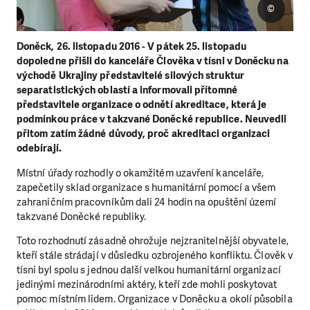
©
Doněck, 26. listopadu 2016 - V pátek 25. listopadu
dopoledne přišli do kanceláře Člověka v tísni v Doněcku na
východě Ukrajiny představitelé silových struktur
separatistických oblastí a informovali přítomné
představitele organizace o odnětí akreditace, která je
podmínkou práce v takzvané Doněcké republice. Neuvedli
přitom zatím žádné důvody, proč akreditaci organizaci
odebírají.
Místní úřady rozhodly o okamžitém uzavření kanceláře,
zapečetily sklad organizace s humanitární pomocí a všem
zahraničním pracovníkům dali 24 hodin na opuštění území
takzvané Doněcké republiky.
Toto rozhodnutí zásadně ohrožuje nejzranitelnější obyvatele,
kteří stále strádají v důsledku ozbrojeného konfliktu. Člověk v
tísni byl spolu s jednou další velkou humanitární organizací
jedinými mezinárodními aktéry, kteří zde mohli poskytovat
pomoc místním lidem. Organizace v Doněcku a okolí působila