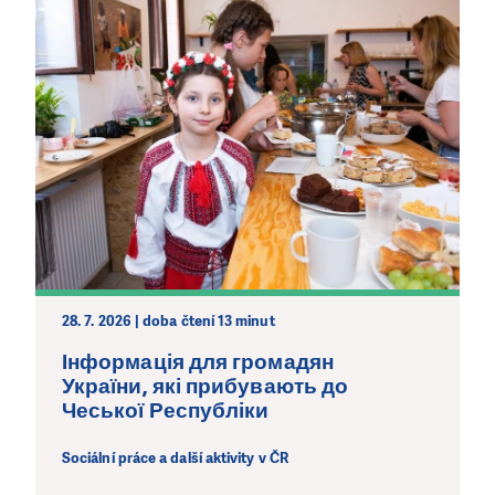
LÍBÍ SE VÁM, CO DĚLÁME?
PODPOŘTE NÁS!
Abychom mohli pomáhat smysluplně, neobejdeme se
bez Vaší podpory. Ať už se nám rozhodnete pomoci
jedním darem nebo se stanete pravidelným dárcem
Klubu přátel, Vaše dary nám umožní pomoci vždy tam,
kde je to nejvíce potřeba.
DAROVAT
DAROVAT PRAVIDELNĚ
28. 7. 2026 | doba čtení 13 minut
Інформація для громадян
України, які прибувають до
Чеської Республіки
Sociální práce a další aktivity v ČR