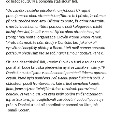
od listopadu 2014 a pomohla statisícům lidí.
"Od začátku našeho působení na východní Ukrajině
pracujeme na obou stranách konfliktu a to i přesto, že nám to
přináší značné problémy. Děláme to proto, že ctíme neutralitu
a nezávislost humanitární pomoci a naši kolegové na místě
každý den vidí, že lidé v nouzi žijí na obou stranách bojové
fronty,"
říká ředitel organizace Člověk v tísni Šimon Pánek.
"Proto nás mrzí, že nám úřady v Doněcku bez jakéhokoli
vysvětlení odepřely přístup k lidem, kteří naši pomoc opravdu
potřebují především teď se začínající zimou,"
dodává Pánek.
Situace desetitisíců lidí, kterým Člověk v tísni v současnosti
pomáhal, bude kritická především nyní se začátkem zimy.
“V
Doněcku a okolí jsme v současnosti pomáhali lidem s opravou
obydlí, která byla poničena v důsledku pokračujících bojů. V
oblastech podél frontové linie, kde si lidé nemohou koupit
jidlo, jsme nejzranitelnějším lidem rozdávali potravinové
balíčky. Ve vesnicích, kde byla kvůli bojům zničená základní
infrastruktura, jsme zajišťovali zásobování vodou,”
popisuje
práci v Doněcku a okolí koordinátor pomoci na Ukrajině
Tomáš Kocian.