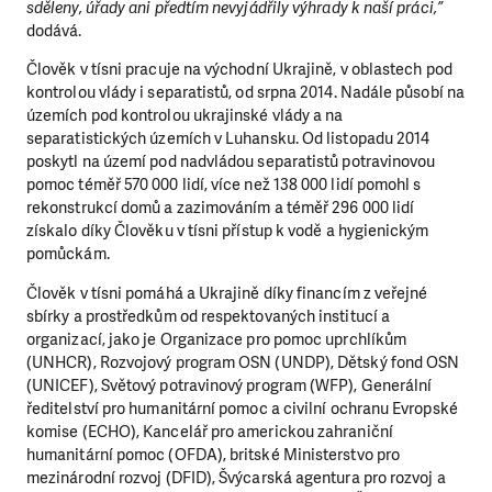
sděleny, úřady ani předtím nevyjádřily výhrady k naší práci,”
dodává.
Člověk v tísni pracuje na východní Ukrajině, v oblastech pod
kontrolou vlády i separatistů, od srpna 2014. Nadále působí na
územích pod kontrolou ukrajinské vlády a na
separatistických územích v Luhansku. Od listopadu 2014
poskytl na území pod nadvládou separatistů potravinovou
pomoc téměř 570 000 lidí, více než 138 000 lidí pomohl s
rekonstrukcí domů a zazimováním a téměř 296 000 lidí
získalo díky Člověku v tísni přístup k vodě a hygienickým
pomůckám.
Člověk v tísni pomáhá a Ukrajině díky financím z veřejné
sbírky a prostředkům od respektovaných institucí a
organizací, jako je Organizace pro pomoc uprchlíkům
(UNHCR), Rozvojový program OSN (UNDP), Dětský fond OSN
(UNICEF), Světový potravinový program (WFP), Generální
ředitelství pro humanitární pomoc a civilní ochranu Evropské
komise (ECHO), Kancelář pro americkou zahraniční
humanitární pomoc (OFDA), britské Ministerstvo pro
mezinárodní rozvoj (DFID), Švýcarská agentura pro rozvoj a