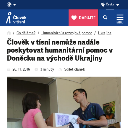
Česky
DARUJTE
MENU
Přeskočit na obsah
Co děláme?
Humanitární a rozvojová pomoc
Ukrajina
Člověk v tísni nemůže nadále
poskytovat humanitární pomoc v
Doněcku na východě Ukrajiny
26. 11. 2016
3 minuty
Sdílet článek