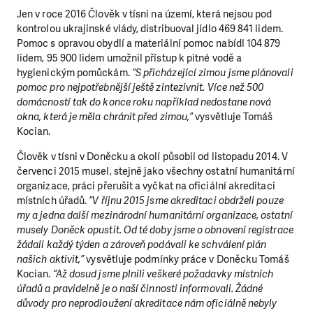
Jen v roce 2016 Člověk v tísni na území, která nejsou pod
kontrolou ukrajinské vlády, distribuoval jídlo 469 841 lidem.
Pomoc s opravou obydlí a materiální pomoc nabídl 104 879
lidem, 95 900 lidem umožnil přístup k pitné vodě a
hygienickým pomůckám.
“S přicházející zimou jsme plánovali
pomoc pro nejpotřebnější ještě zintezivnit. Více než 500
domácností tak do konce roku například nedostane nová
okna, která je měla chránit před zimou,”
vysvětluje Tomáš
Kocian.
Člověk v tísni v Doněcku a okolí působil od listopadu 2014. V
červenci 2015 musel, stejně jako všechny ostatní humanitární
organizace, práci přerušit a vyčkat na oficiální akreditaci
místních úřadů.
“V říjnu 2015 jsme akreditaci obdrželi pouze
my a jedna další mezinárodní humanitární organizace, ostatní
musely Doněck opustit. Od té doby jsme o obnovení registrace
žádali každý týden a zároveň podávali ke schválení plán
našich aktivit,”
vysvětluje podmínky práce v Doněcku Tomáš
Kocian.
“Až dosud jsme plnili veškeré požadavky místních
úřadů a pravidelně je o naší činnosti informovali. Žádné
důvody pro neprodloužení akreditace nám oficiálně nebyly