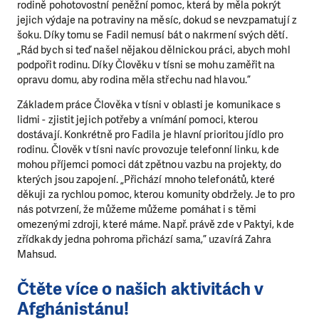
rodině pohotovostní peněžní pomoc, která by měla pokrýt
jejich výdaje na potraviny na měsíc, dokud se nevzpamatují z
šoku. Díky tomu se Fadil nemusí bát o nakrmení svých dětí.
„Rád bych si teď našel nějakou dělnickou práci, abych mohl
podpořit rodinu. Díky Člověku v tísni se mohu zaměřit na
opravu domu, aby rodina měla střechu nad hlavou.”
Základem práce Člověka v tísni v oblasti je komunikace s
lidmi - zjistit jejich potřeby a vnímání pomoci, kterou
dostávají. Konkrétně pro Fadila je hlavní prioritou jídlo pro
rodinu. Člověk v tísni navíc provozuje telefonní linku, kde
mohou příjemci pomoci dát zpětnou vazbu na projekty, do
kterých jsou zapojení. „Přichází mnoho telefonátů, které
děkuji za rychlou pomoc, kterou komunity obdržely. Je to pro
LÍBÍ SE VÁM, CO DĚLÁME?
nás potvrzení, že můžeme můžeme pomáhat i s těmi
PODPOŘTE NÁS!
omezenými zdroji, které máme. Např. právě zde v Paktyi, kde
zřídkakdy jedna pohroma přichází sama,” uzavírá Zahra
Abychom mohli pomáhat smysluplně, neobejdeme se
Mahsud.
bez Vaší podpory. Ať už se nám rozhodnete pomoci
jedním darem nebo se stanete pravidelným dárcem
Čtěte více o našich aktivitách v
Klubu přátel, Vaše dary nám umožní pomoci vždy tam,
Afghánistánu!
kde je to nejvíce potřeba.