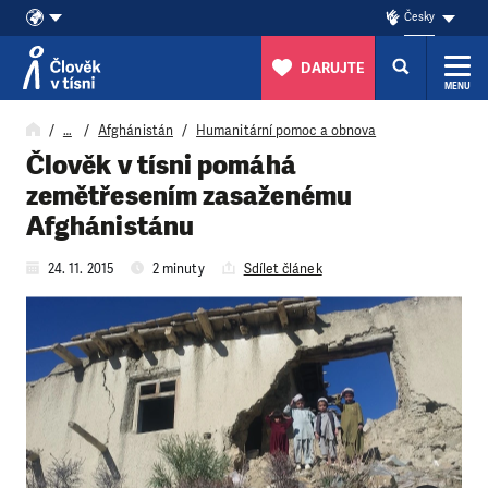
Česky
DARUJTE
MENU
Přeskočit na obsah
…
Afghánistán
Humanitární pomoc a obnova
Člověk v tísni pomáhá
zemětřesením zasaženému
Afghánistánu
24. 11. 2015
2 minuty
Sdílet článek