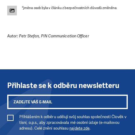
*jména osob byla v článku z bezpečnostních důvodů změněna
DAROVAT
DAROVAT PRAVIDELNĚ
Autor: Petr Stefan, PIN Communication Officer
Přihlaste se k odběru newsletteru
Přihlášením k odběru uděluji svůj souhlas společnosti Člověk v
tísni, o.p.s., aby zpracovávala mé osobní údaje (e-mailovou
adresu). Celé znění souhlasu
najdete zde
.