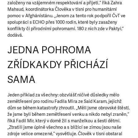
založeny na vzájemném respektování a přijetí,” říká Zahra
Mahsud, koordinátorka Člověka v tísni pro humanitární
pomoc v Afghánistánu. „Jenom za tento rok podpořil ČvT ve
spolupráci s ECHO přes 1000 rodin, které byly zasaženy
konflikty či přírodními pohromami. 180 z nich zde v Paktyi,“
dodává.
JEDNA POHROMA
ZŘÍDKAKDY PŘICHÁZÍ
SAMA
Jeden příklad za všechny: obzvlášť ničivé důsledky mělo
zemětřesení pro rodinu Fadila Mira ze Said Karam, jejichž
dům se během katastrofy zhroutil. „Měli jsme obrovské štěstí,
že jsme byli během zemětřesení venku a nikdo nebyl zraněn,”
říká Fadil Mir, který v domě žil s manželkou a šesti dětmi.
„Ztratili jsme úplně všechno a s blížící se zimou jsou naše
zdroje velice omezené,” vysvětluje. Člověk v tísni obstaral