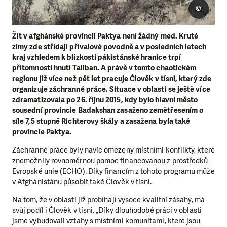
©
Žít v afghánské provincii Paktya není žádný med. Kruté
zimy zde střídají přívalové povodně a v posledních letech
kraj vzhledem k blízkosti pákistánské hranice trpí
přítomností hnutí Taliban. A právě v tomto chaotickém
regionu již více než pět let pracuje Člověk v tísni, který zde
organizuje záchranné práce. Situace v oblasti se ještě více
zdramatizovala po 26. říjnu 2015, kdy bylo hlavní město
sousední provincie Badakshan zasaženo zemětřesením o
síle 7,5 stupně Richterovy škály a zasažena byla také
provincie Paktya.
Záchranné práce byly navíc omezeny místními konflikty, které
znemožnily rovnoměrnou pomoc financovanou z prostředků
Evropské unie (ECHO). Díky financím z tohoto programu může
v Afghánistánu působit také Člověk v tísni.
Na tom, že v oblasti již probíhají vysoce kvalitní zásahy, má
svůj podíl i Člověk v tísni. „Díky dlouhodobé práci v oblasti
jsme vybudovali vztahy s místními komunitami, které jsou