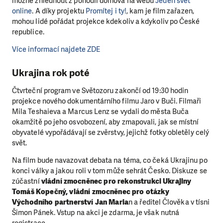
možné zhlédnout z pohodlí domova na webu
Jeden svět
online
. A díky projektu
Promítej i ty!
, kam je film zařazen,
mohou lidé pořádat projekce kdekoliv a kdykoliv po České
republice.
Více informací najdete ZDE
Ukrajina rok poté
Čtvrteční program ve Světozoru zakončí od 19:30 hodin
projekce nového dokumentárního filmu Jaro v Buči. Filmaři
Mila Teshaieva a Marcus Lenz se vydali do města Buča
okamžitě po jeho osvobození, aby zmapovali, jak se místní
obyvatelé vypořádávají se zvěrstvy, jejichž fotky obletěly celý
svět.
Na film bude navazovat debata na téma, co čeká Ukrajinu po
konci války a jakou roli v tom může sehrát Česko. Diskuze se
zúčastní
vládní zmocněnec pro rekonstrukci Ukrajiny
Tomáš Kopečný, vládní zmocněnec pro otázky
Východního partnerství Jan Maria
n a ředitel Člověka v tísni
Šimon Pánek. Vstup na akci je zdarma, je však nutná