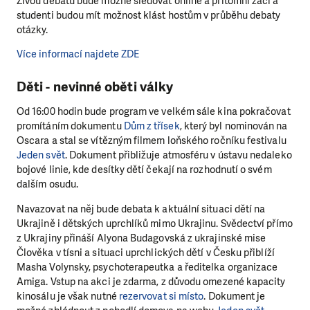
Živou debatu bude možné sledovat online a přítomní žáci a
studenti budou mít možnost klást hostům v průběhu debaty
otázky.
Více informací najdete ZDE
Děti - nevinné oběti války
Od 16:00 hodin bude program ve velkém sále kina pokračovat
promítáním dokumentu
Dům z třísek
, který byl nominován na
Oscara a stal se vítězným filmem loňského ročníku festivalu
Jeden svět
. Dokument přibližuje atmosféru v ústavu nedaleko
bojové linie, kde desítky dětí čekají na rozhodnutí o svém
dalším osudu.
Navazovat na něj bude debata k aktuální situaci dětí na
Ukrajině i dětských uprchlíků mimo Ukrajinu. Svědectví přímo
z Ukrajiny přináší Alyona Budagovská z ukrajinské mise
Člověka v tísni a situaci uprchlických dětí v Česku přiblíží
Masha Volynsky, psychoterapeutka a ředitelka organizace
Amiga. Vstup na akci je zdarma, z důvodu omezené kapacity
kinosálu je však nutné
rezervovat si místo
. Dokument je