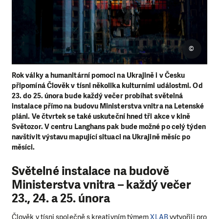
©
Rok války a humanitární pomoci na Ukrajině i v Česku
připomíná Člověk v tísni několika kulturními událostmi. Od
23. do 25. února bude každý večer probíhat světelná
instalace přímo na budovu Ministerstva vnitra na Letenské
pláni. Ve čtvrtek se také uskuteční hned tři akce v kině
Světozor. V centru Langhans pak bude možné po celý týden
navštívit výstavu mapující situaci na Ukrajině měsíc po
měsíci.
Světelné instalace na budově
Ministerstva vnitra – každý večer
23., 24. a 25. února
Člověk v tísni společně s kreativním týmem
XLAB
vytvořili pro