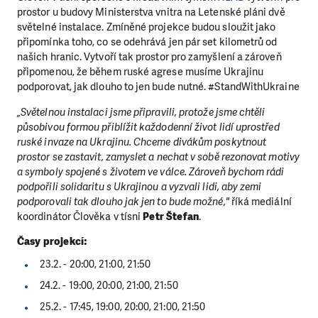
prostor u budovy Ministerstva vnitra na Letenské pláni dvě
světelné instalace. Zmíněné projekce budou sloužit jako
připomínka toho, co se odehrává jen pár set kilometrů od
našich hranic. Vytvoří tak prostor pro zamyšlení a zároveň
připomenou, že během ruské agrese musíme Ukrajinu
podporovat, jak dlouho to jen bude nutné. #StandWithUkraine
„Světelnou instalaci jsme připravili, protože jsme chtěli
působivou formou přiblížit každodenní život lidí uprostřed
ruské invaze na Ukrajinu. Chceme divákům poskytnout
prostor se zastavit, zamyslet a nechat v sobě rezonovat motivy
a symboly spojené s životem ve válce. Zároveň bychom rádi
podpořili solidaritu s Ukrajinou a vyzvali lidi, aby zemi
podporovali tak dlouho jak jen to bude možné,"
říká mediální
koordinátor Člověka v tísni
Petr Štefan
.
Časy projekcí:
23.2. - 20:00, 21:00, 21:50
24.2. - 19:00, 20:00, 21:00, 21:50
25.2. - 17:45, 19:00, 20:00, 21:00, 21:50