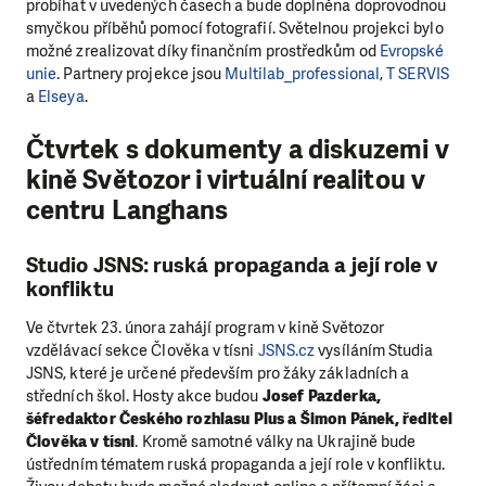
probíhat v uvedených časech a bude doplněna doprovodnou
smyčkou příběhů pomocí fotografií. Světelnou projekci bylo
možné zrealizovat díky finančním prostředkům od
Evropské
unie
. Partnery projekce jsou
Multilab_professional
,
T SERVIS
a
Elseya
.
Čtvrtek s dokumenty a diskuzemi v
kině Světozor i virtuální realitou v
centru Langhans
Studio JSNS: ruská propaganda a její role v
konfliktu
Ve čtvrtek 23. února zahájí program v kině Světozor
vzdělávací sekce Člověka v tísni
JSNS.cz
vysíláním Studia
JSNS, které je určené především pro žáky základních a
středních škol. Hosty akce budou
Josef Pazderka,
šéfredaktor Českého rozhlasu Plus a Šimon Pánek, ředitel
Člověka v tísni
. Kromě samotné války na Ukrajině bude
ústředním tématem ruská propaganda a její role v konfliktu.