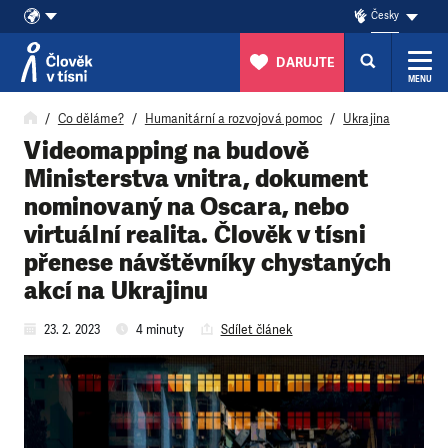
Česky
DARUJTE
MENU
Přeskočit na obsah
Co děláme?
Humanitární a rozvojová pomoc
Ukrajina
Videomapping na budově
Ministerstva vnitra, dokument
nominovaný na Oscara, nebo
virtuální realita. Člověk v tísni
přenese návštěvníky chystaných
akcí na Ukrajinu
23. 2. 2023
4 minuty
Sdílet článek