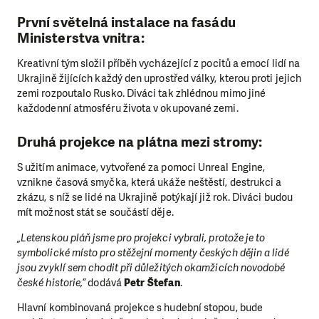
První světelná instalace na fasádu
Ministerstva vnitra:
Kreativní tým složil příběh vycházející z pocitů a emocí lidí na
Ukrajině žijících každý den uprostřed války, kterou proti jejich
zemi rozpoutalo Rusko. Diváci tak zhlédnou mimo jiné
každodenní atmosféru života v okupované zemi.
Druhá projekce na plátna mezi stromy:
S užitím animace, vytvořené za pomoci Unreal Engine,
vznikne časová smyčka, která ukáže neštěstí, destrukci a
zkázu, s níž se lidé na Ukrajině potýkají již rok. Diváci budou
mít možnost stát se součástí děje.
„Letenskou pláň jsme pro projekci vybrali, protože je to
symbolické místo pro stěžejní momenty českých dějin a lidé
jsou zvyklí sem chodit při důležitých okamžicích novodobé
české historie,“
dodává
Petr Štefan
.
Hlavní kombinovaná projekce s hudební stopou, bude