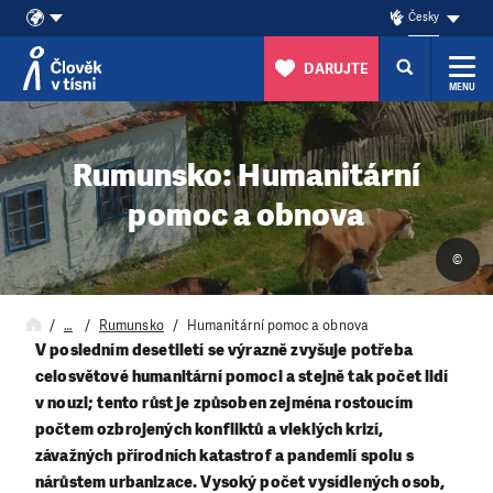
Česky
DARUJTE
MENU
Přeskočit na obsah
Rumunsko: Humanitární
pomoc a obnova
©
…
Rumunsko
Humanitární pomoc a obnova
V posledním desetiletí se výrazně zvyšuje potřeba
celosvětové humanitární pomoci a stejně tak počet lidí
v nouzi; tento růst je způsoben zejména rostoucím
počtem ozbrojených konfliktů a vleklých krizí,
závažných přírodních katastrof a pandemií spolu s
nárůstem urbanizace. Vysoký počet vysídlených osob,