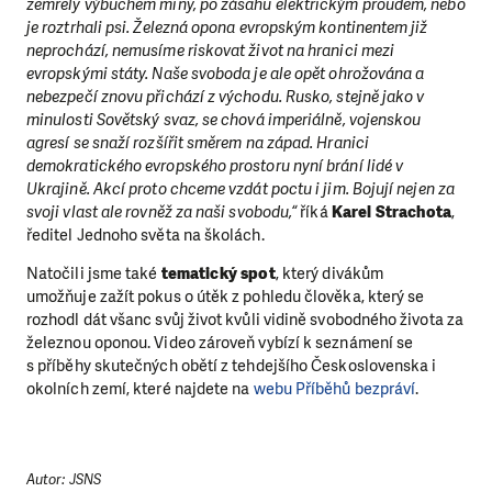
zemřely výbuchem miny, po zásahu elektrickým proudem, nebo
je roztrhali psi. Železná opona evropským kontinentem již
neprochází, nemusíme riskovat život na hranici mezi
evropskými státy. Naše svoboda je ale opět ohrožována a
nebezpečí znovu přichází z východu. Rusko, stejně jako v
minulosti Sovětský svaz, se chová imperiálně, vojenskou
agresí se snaží rozšířit směrem na západ. Hranici
demokratického evropského prostoru nyní brání lidé v
Ukrajině. Akcí proto chceme vzdát poctu i jim. Bojují nejen za
svoji vlast ale rovněž za naši svobodu,“
říká
Karel Strachota
,
ředitel Jednoho světa na školách.
Natočili jsme také
tematický spot
, který divákům
umožňuje zažít pokus o útěk z pohledu člověka, který se
rozhodl dát všanc svůj život kvůli vidině svobodného života za
železnou oponou. Video zároveň vybízí k seznámení se
s příběhy skutečných obětí z tehdejšího Československa i
okolních zemí, které najdete na
webu Příběhů bezpráví
.
Autor: JSNS