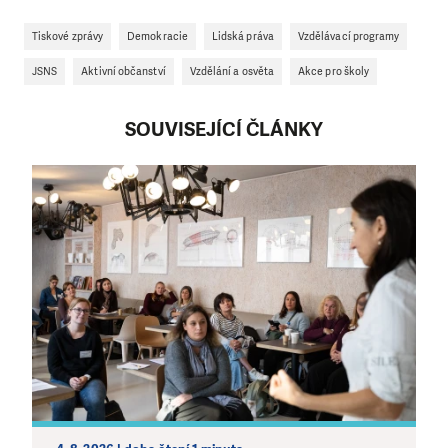
Tiskové zprávy
Demokracie
Lidská práva
Vzdělávací programy
JSNS
Aktivní občanství
Vzdělání a osvěta
Akce pro školy
SOUVISEJÍCÍ ČLÁNKY