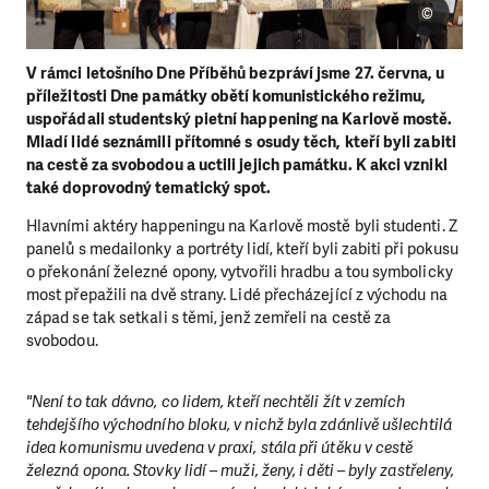
©
V rámci letošního Dne Příběhů bezpráví jsme 27. června, u
příležitosti Dne památky obětí komunistického režimu,
uspořádali studentský pietní happening na Karlově mostě.
Mladí lidé seznámili přítomné s osudy těch, kteří byli zabiti
na cestě za svobodou a uctili jejich památku. K akci vznikl
také doprovodný tematický spot.
Hlavními aktéry happeningu na Karlově mostě byli studenti. Z
panelů s medailonky a portréty lidí, kteří byli zabiti při pokusu
o překonání železné opony, vytvořili hradbu a tou symbolicky
most přepažili na dvě strany. Lidé přecházející z východu na
západ se tak setkali s těmi, jenž zemřeli na cestě za
svobodou.
"Není to tak dávno, co lidem, kteří nechtěli žít v zemích
tehdejšího východního bloku, v nichž byla zdánlivě ušlechtilá
idea komunismu uvedena v praxi, stála při útěku v cestě
železná opona. Stovky lidí – muži, ženy, i děti – byly zastřeleny,