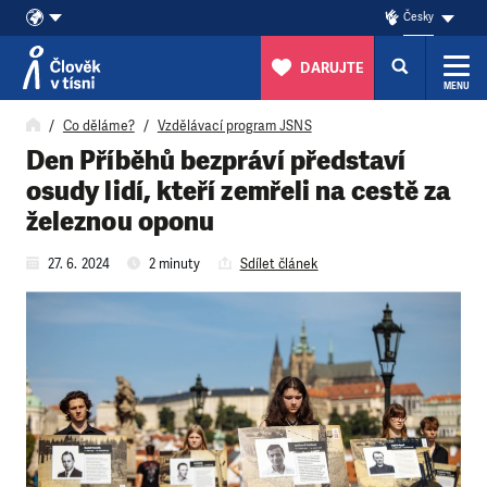
Česky
DARUJTE
MENU
Přeskočit na obsah
Co děláme?
Vzdělávací program JSNS
Den Příběhů bezpráví představí
osudy lidí, kteří zemřeli na cestě za
železnou oponu
27. 6. 2024
2 minuty
Sdílet článek