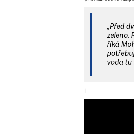
„Před dv
zeleno. 
říká Mo
potřebuj
voda tu 
l