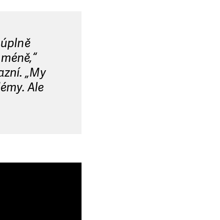
 úplně
 méně,“
azní. „My
émy. Ale