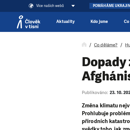
Více našich webů
POMÁHÁME UKRAJI
Aktuality
Kdo jsme
Co
Přeskočit na obsah
Co děláme?
Hu
Dopady 
Afghánis
Publikováno:
23. 10. 20
Změna klimatu nejví
Prohlubuje problémy
přírodních katastro
svědky toho, jak zm