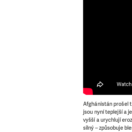
Afghánistán prošel 
jsou nyní teplejší a 
vyšší a urychlují ero
silný – způsobuje bl