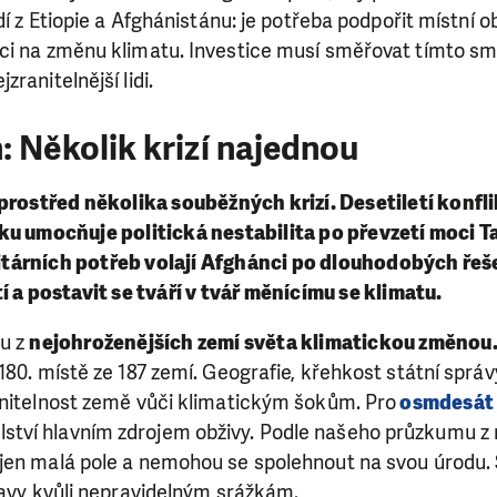
dí z Etiopie a Afghánistánu: je potřeba podpořit místní o
aci na změnu klimatu. Investice musí směřovat tímto
ranitelnější lidi.
: Několik krizí najednou
prostřed několika souběžných krizí. Desetiletí konfl
ku umocňuje politická nestabilita po převzetí moci 
árních potřeb volají Afghánci po dlouhodobých řeše
í a postavit se tváří v tvář měnícímu se klimatu.
ou z
nejohroženějších zemí světa klimatickou změnou
180. místě ze 187 zemí. Geografie, křehkost státní spr
anitelnost země vůči klimatickým šokům. Pro
osmdesát 
ství hlavním zdrojem obživy. Podle našeho průzkumu z
en malá pole a nemohou se spolehnout na svou úrodu. St
lavy kvůli nepravidelným srážkám.