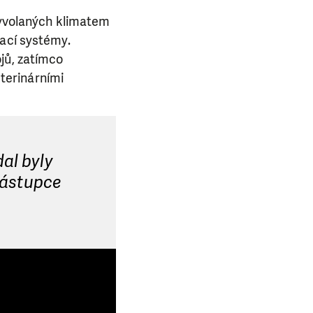
yvolaných klimatem
vací systémy.
jů, zatímco
terinárními
al byly
 zástupce