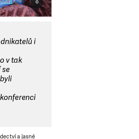
©
dnikatelů i
o v tak
 se
byli
 konferenci
ědectví a jasné