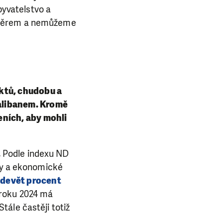
byvatelstvo a
 směrem a nemůžeme
iktů, chudobu a
Talibanem. Kromě
ních, aby mohli
.
Podle indexu ND
ávy a ekonomické
devět procent
 roku 2024 má
ále častěji totiž