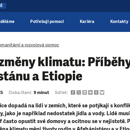
NĚ
 děláme
Potřebuji pomoci
Kariéra
Kontakty
manitární a rozvojová pomoc
změny klimatu: Příběhy
tánu a Etiopie
25
Doba čtení:
9 minut
Sdílet:
ce dopadá na lidi v zemích, které se potýkají s konfl
, jako je například nedostatek jídla a vody. Lidé mus
f často opustit své domovy a ocitnou se v nejistotě. P
ěna klimatu mění životy rodin v Afghánistánu a v Etiop