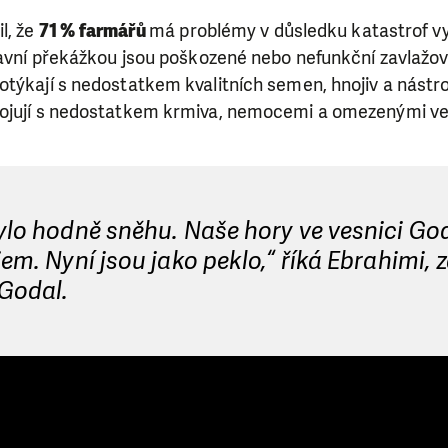
l, že
71 % farmářů
má problémy v důsledku katastrof v
lavní překážkou jsou poškozené nebo nefunkční zavlažo
týkají s nedostatkem kvalitních semen, hnojiv a nástro
ojují s nedostatkem krmiva, nemocemi a omezenými ve
ylo hodně sněhu. Naše hory ve vesnici God
jem. Nyní jsou jako peklo,“ říká Ebrahimi,
 Godal.