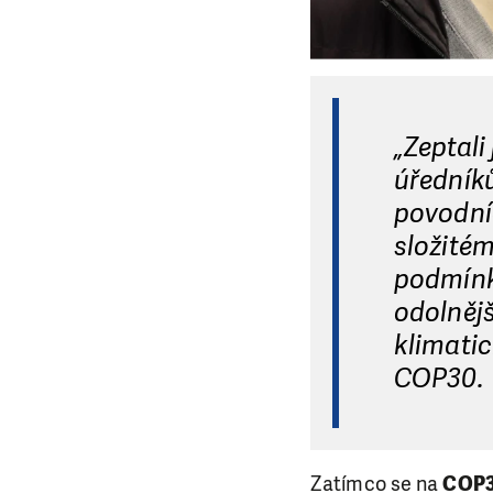
„Zeptali
úředníků
povodníc
složitém
podmínká
odolnějš
klimatic
COP30.
Zatímco se na
COP