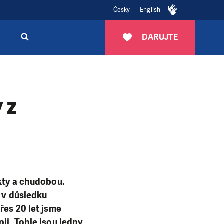
Česky
English
DARUJTE
 z
ikty a chudobou.
í v důsledku
řes 20 let jsme
ii. Tohle jsou jedny