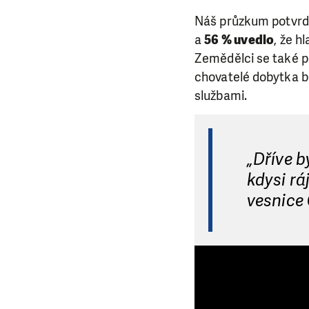
Náš průzkum potvrdi
a
56 % uvedlo
, že h
Zemědělci se také po
chovatelé dobytka b
službami.
„Dříve b
kdysi rá
vesnice