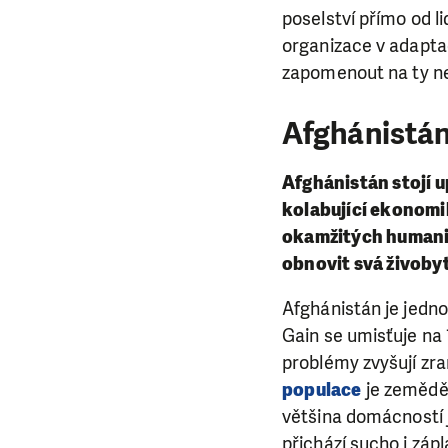
poselství přímo od li
organizace v adapt
zapomenout na ty nejz
Afghánistán
Afghánistán stojí u
kolabující ekonomi
okamžitých humanit
obnovit svá živobyt
Afghánistán je jedn
Gain se umisťuje na 
problémy zvyšují zr
populace
je zeměděl
většina domácností j
přichází sucho i záp