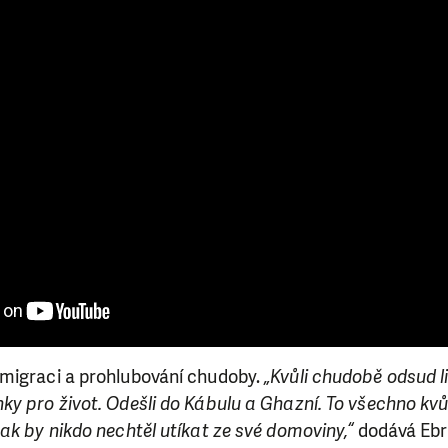
migraci a prohlubování chudoby.
„Kvůli chudobě odsud li
y pro život. Odešli do Kábulu a Ghazní. To všechno kvů
ak by nikdo nechtěl utíkat ze své domoviny,“
dodává Ebr